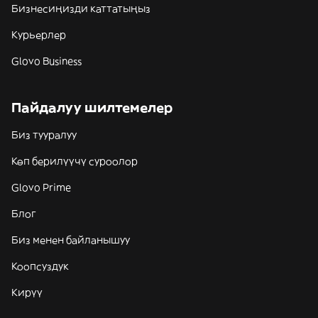
Бизнесиңизди каттатыңыз
Курьерлер
Glovo Business
Пайдалуу шилтемелер
Биз тууралуу
Көп берилүүчү суроолор
Glovo Prime
Блог
Биз менен байланышуу
Коопсуздук
Кирүү