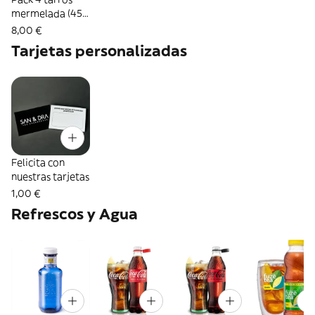
mermelada (45
g.) artesanales
8,00 €
del Valle de
Tarjetas personalizadas
Liébana
Felicita con
nuestras tarjetas
1,00 €
Refrescos y Agua