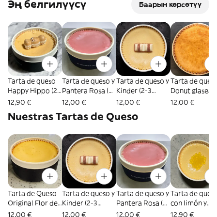
Эң белгилүүсү
Баарын көрсөтүү
Tarta de queso
Tarta de queso y
Tarta de queso y
Tarta de queso
Happy Hippo (2-
Pantera Rosa (2-
Kinder (2-3
Donut glasea
3 personas)
3 personas)
personas)
(2-3 personas)
12,90 €
12,00 €
12,00 €
12,00 €
Nuestras Tartas de Queso
Tarta de Queso
Tarta de queso y
Tarta de queso y
Tarta de ques
Original Flor del
Kinder (2-3
Pantera Rosa (2-
con limón y
Pas (2-3
personas)
3 personas)
chocolate
12,00 €
12,00 €
12,00 €
12,90 €