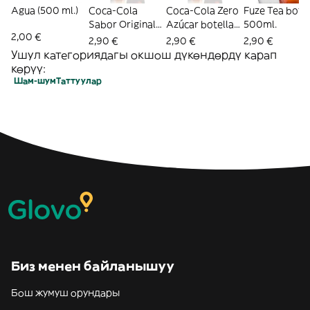
Agua (500 ml.)
Coca-Cola
Coca-Cola Zero
Fuze Tea botel
Sabor Original
Azúcar botella
500ml.
2,00 €
botella 500ml.
500ml.
2,90 €
2,90 €
2,90 €
Ушул категориядагы окшош дүкөндөрдү карап
көрүү:
Шам-шум
Таттуулар
Биз менен байланышуу
Бош жумуш орундары