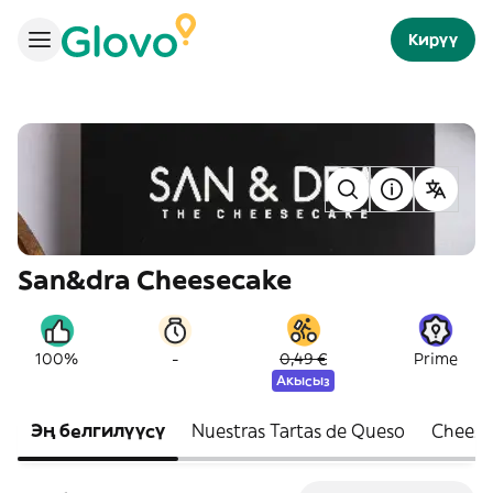
Кирүү
San&dra Cheesecake
-
100%
0,49 €
Prime
Акысыз
Эң белгилүүсү
Nuestras Tartas de Queso
Cheese