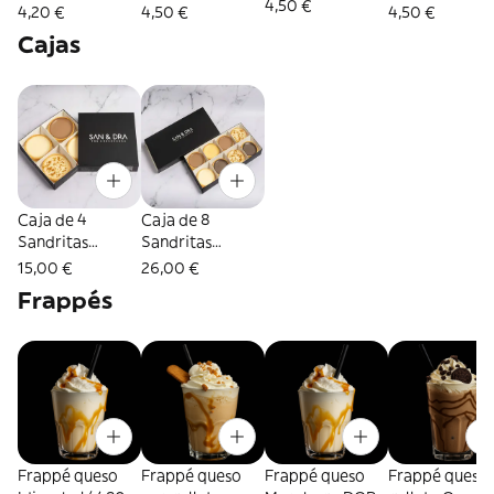
4,50 €
Nutella
4,20 €
4,50 €
4,50 €
Cajas
Caja de 4
Caja de 8
Sandritas
Sandritas
variadas
variadas
15,00 €
26,00 €
Frappés
Frappé queso
Frappé queso
Frappé queso
Frappé queso 