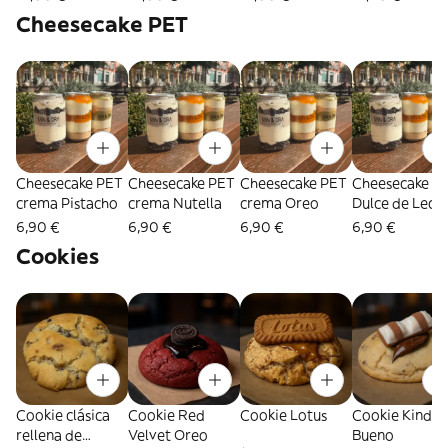
personas)
Blanco Belga (
Cheesecake PET
3 personas)
Cheesecake PET
Cheesecake PET
Cheesecake PET
Cheesecake P
crema Pistacho
crema Nutella
crema Oreo
Dulce de Lech
6,90 €
6,90 €
6,90 €
6,90 €
Cookies
Cookie clásica
Cookie Red
Cookie Lotus
Cookie Kinder
rellena de
Velvet Oreo
Bueno