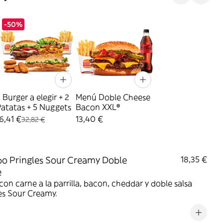
-50%
 Burger a elegir + 2
Menú Doble Cheese
atatas + 5 Nuggets
Bacon XXL®
6,41 €
13,40 €
32,82 €
 Pringles Sour Creamy Doble
18,35 €
e
on carne a la parrilla, bacon, cheddar y doble salsa
es Sour Creamy.