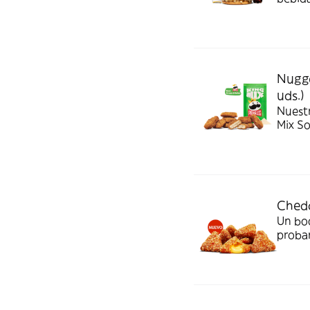
Nugge
uds.)
Nuest
Mix S
Chedd
Un bo
probar