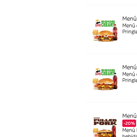
Menú 
Menú c
Pringl
Menú 
Menú c
Pringl
Menú 
-20%
Menú P
bebida