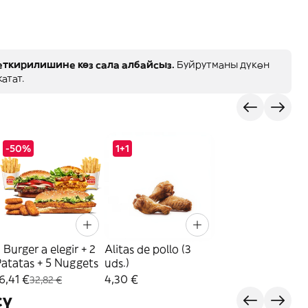
ткирилишине көз сала албайсыз.
Буйрутманы дүкөн
атат.
-50%
1+1
 Burger a elegir + 2
Alitas de pollo (3
atatas + 5 Nuggets
uds.)
6,41 €
4,30 €
32,82 €
сү