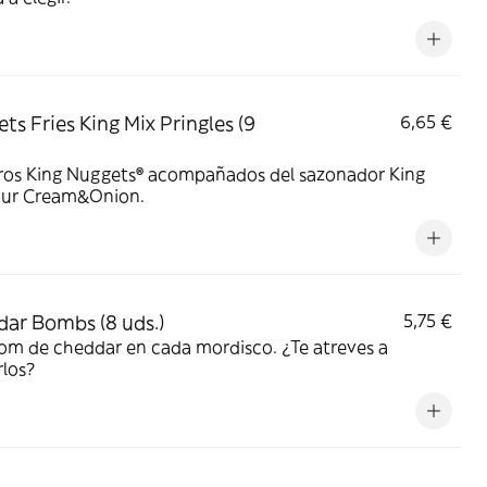
ts Fries King Mix Pringles (9
6,65 €
ros King Nuggets® acompañados del sazonador King
our Cream&Onion.
ar Bombs (8 uds.)
5,75 €
om de cheddar en cada mordisco. ¿Te atreves a
los?