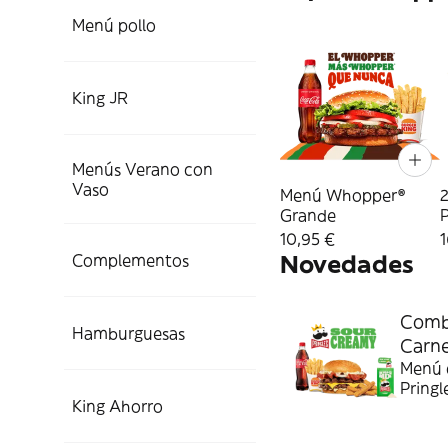
Menú pollo
King JR
Menús Verano con
Vaso
Menú Whopper®
2
Grande
P
10,95 €
1
Novedades
Complementos
Combo
Hamburguesas
Carn
Menú c
Pringl
King Ahorro