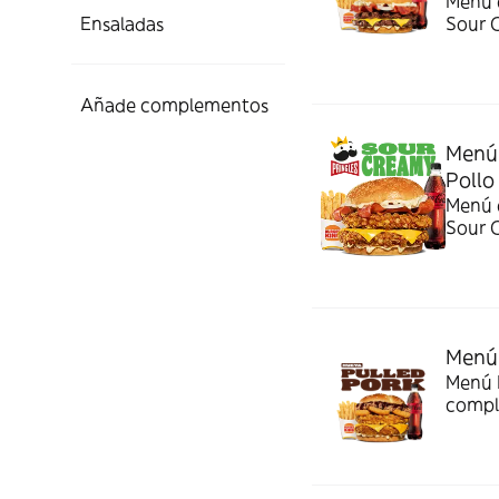
Menú c
Ensaladas
Sour 
Añade complementos
Menú 
Pollo
Menú c
Sour 
Menú 
Menú P
compl