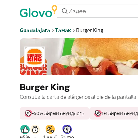
Guadalajara
Тамак
Burger King
Burger King
Consulta la carta de alérgenos al pie de la pantalla
-50% айрым өнүмдөргө
1+1 айрым өнүм
95%
-
1,99 €
Prime