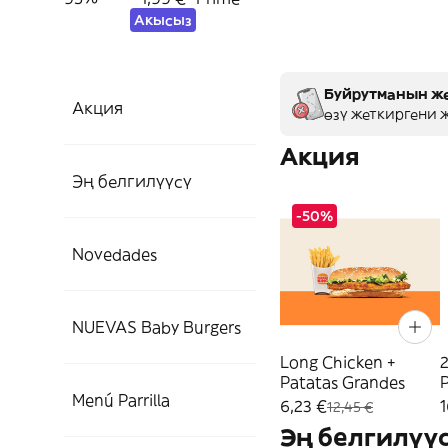
Акысыз
Буйрутманын же
Акция
өзү жеткиргени ж
Акция
Эң белгилүүсү
-50%
Novedades
NUEVAS Baby Burgers
Long Chicken +
2
Patatas Grandes
P
Menú Parrilla
6,23 €
1
12,45 €
Эң белгилүү