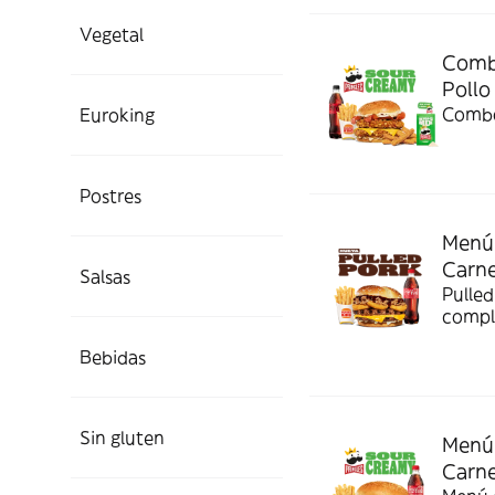
Vegetal
Combo
Pollo
Combo
Euroking
Postres
Menú 
Carn
Salsas
Pulled
compl
Bebidas
Sin gluten
Menú 
Carn