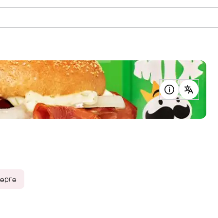
дөргө