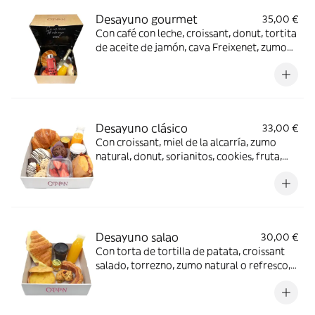
Desayuno gourmet
35,00 €
Con café con leche, croissant, donut, tortita
de aceite de jamón, cava Freixenet, zumo
de naranja natural, fresas, muffin de
chocolate, bombones variados y
dedicatoria
Desayuno clásico
33,00 €
Con croissant, miel de la alcarría, zumo
natural, donut, sorianitos, cookies, fruta,
torta de jamón serrano, muffín y café con
leche
Desayuno salao
30,00 €
Con torta de tortilla de patata, croissant
salado, torrezno, zumo natural o refresco,
café con leche, saladitos, miel de la alcarria