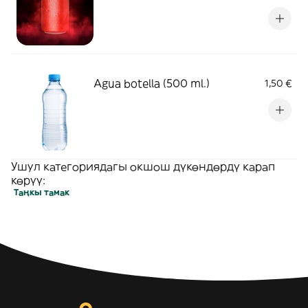
Agua botella (500 ml.)
1,50 €
Ушул категориядагы окшош дүкөндөрдү карап
көрүү:
Таңкы тамак