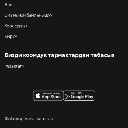
Блог
Биз менен байланышуу
Коопсуздук
Кирүү
Бизди коомдук тармактардан табасыз
Instagram
Жоболор жана шарттар