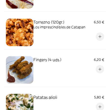
Torrezno (120gr.)
6,50 €
Los imprescindibles de Catapan
Fingers (4 uds.)
6,20 €
Patatas alioli
5,80 €