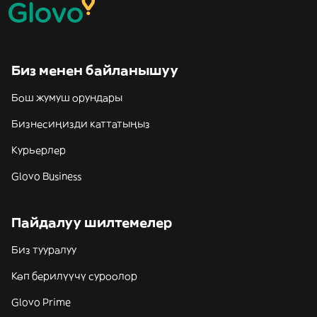
Биз менен байланышуу
Бош жумуш орундары
Бизнесиңизди каттатыңыз
Курьерлер
Glovo Business
Пайдалуу шилтемелер
Биз тууралуу
Көп берилүүчү суроолор
Glovo Prime