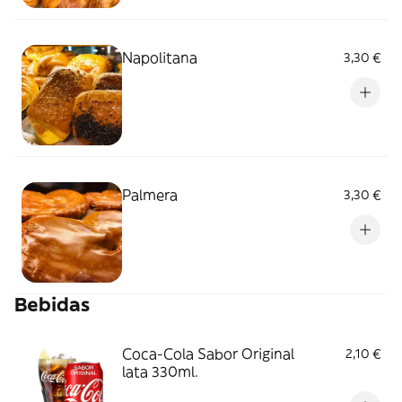
Napolitana
3,30 €
Palmera
3,30 €
Bebidas
Coca-Cola Sabor Original
2,10 €
lata 330ml.