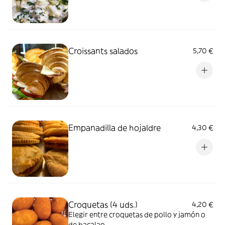
Croissants salados
5,70 €
Empanadilla de hojaldre
4,30 €
Croquetas (4 uds.)
4,20 €
Elegir entre croquetas de pollo y jamón o
de bacalao