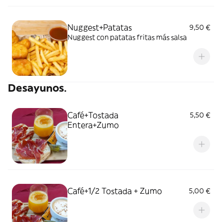
Nuggest+Patatas
9,50 €
Nuggest con patatas fritas más salsa
Desayunos.
Café+Tostada
5,50 €
Entera+Zumo
Café+1/2 Tostada + Zumo
5,00 €