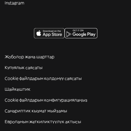
Instagram
Жоболор жана шарттар
Купуялык саясаты
Cookie файлдарын колдонуу саясаты
Шайкештик
Cookie файлдарын конфигурациялаңыз
Санариптик кызмат мыйзамы
Европанын жеткиликтүүлүк актысы