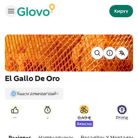
Кирүү
El Gallo De Oro
Баасы дүкөндөгүдөй ›
-
--
0,49 €
Prime
Акысыз
Raciones
Hamburguesas
Bocadillos Y Montados