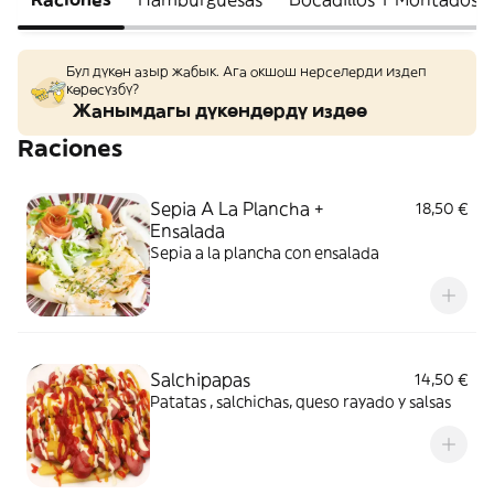
Бул дүкөн азыр жабык. Ага окшош нерселерди издеп
көрөсүзбү?
Жанымдагы дүкөндөрдү издөө
Raciones
Sepia A La Plancha +
18,50 €
Ensalada
Sepia a la plancha con ensalada
Salchipapas
14,50 €
Patatas , salchichas, queso rayado y salsas