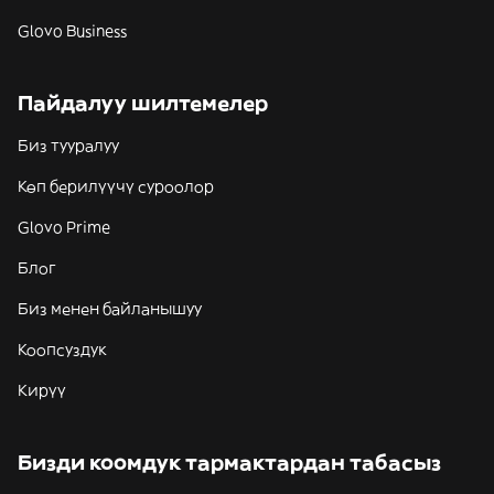
Glovo Business
Пайдалуу шилтемелер
Биз тууралуу
Көп берилүүчү суроолор
Glovo Prime
Блог
Биз менен байланышуу
Коопсуздук
Кирүү
Бизди коомдук тармактардан табасыз