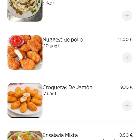
César
Nuggest de pollo
11,00 €
(10 und)
Croquetas De Jamón
9,75 €
(7 und)
Ensalada Mixta
9,50 €