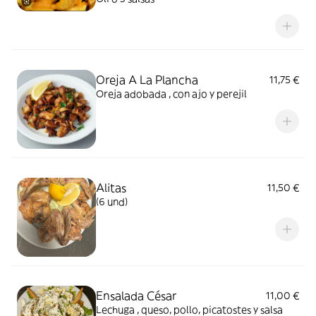
Oreja A La Plancha
11,75 €
Oreja adobada , con ajo y perejil
Alitas
11,50 €
(6 und)
Ensalada César
11,00 €
Lechuga , queso, pollo, picatostes y salsa