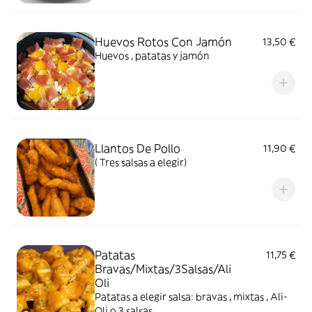
Huevos Rotos Con Jamón
13,50 €
Huevos , patatas y jamón
Llantos De Pollo
11,90 €
( Tres salsas a elegir)
Patatas
11,75 €
Bravas/Mixtas/3Salsas/Ali
Oli
Patatas a elegir salsa: bravas , mixtas , Ali-
Oli o 3 salsas