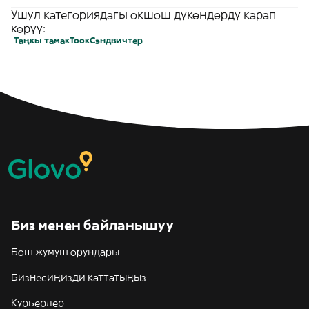
Ушул категориядагы окшош дүкөндөрдү карап
көрүү:
Таңкы тамак
Тоок
Сэндвичтер
Биз менен байланышуу
Бош жумуш орундары
Бизнесиңизди каттатыңыз
Курьерлер