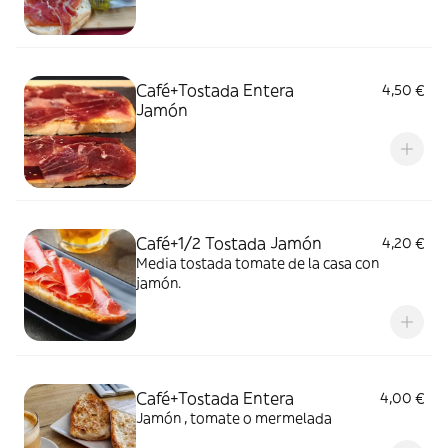
Café+Tostada Entera
4,50 €
Jamón
Café+1/2 Tostada Jamón
4,20 €
Media tostada tomate de la casa con
jamón.
Café+Tostada Entera
4,00 €
Jamón , tomate o mermelada