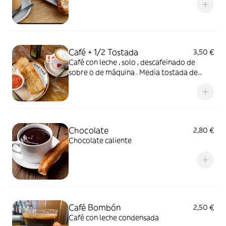
Café + 1/2 Tostada
3,50 €
Café con leche , solo , descafeinado de
sobre o de máquina . Media tostada de
tomate , solo aceite o mermelada
Chocolate
2,80 €
Chocolate caliente
Café Bombón
2,50 €
Café con leche condensada