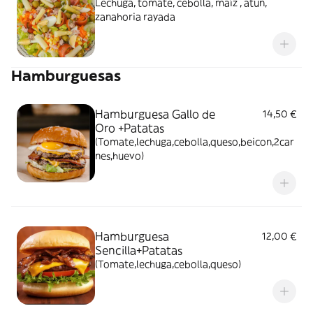
Lechuga, tomate, cebolla, maíz , atún,
zanahoria rayada
Hamburguesas
Hamburguesa Gallo de
14,50 €
Oro +Patatas
(Tomate,lechuga,cebolla,queso,beicon,2car
nes,huevo)
Hamburguesa
12,00 €
Sencilla+Patatas
(Tomate,lechuga,cebolla,queso)