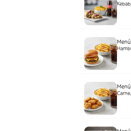
Kebab,
Menú
Hambur
Menú 
Carne,