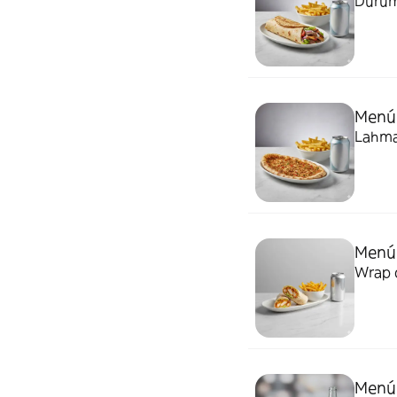
Durum,
Menú
Lahmac
Menú
Wrap c
Menú