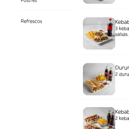
Postres
Refrescos
Kebab
3 keba
salsas.
Durum
2 duru
Kebab
2 keba