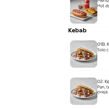
Menú
Hot do
Kebab
01B. 
Solo c
02. K
Pan, t
oveja