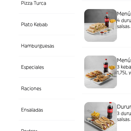
Pizza Turca
Menú 
4 duru
Plato Kebab
salsas.
Hamburguesas
Menú
3 keba
Especiales
1,75L y
Raciones
Durum
Ensaladas
3 duru
salsas.