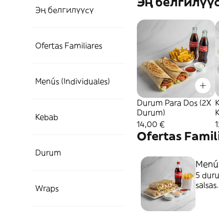
Эң белгилүү
Эң белгилүүсү
Ofertas Familiares
Menús (Individuales)
Durum Para Dos (2X
Durum)
Kebab
14,00 €
1
Ofertas Famil
Durum
Menú 
5 duru
salsas.
Wraps