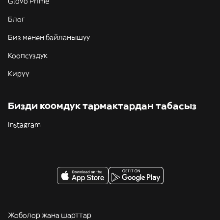
Glovo Prime
Блог
Биз менен байланышуу
Коопсуздук
Кирүү
Бизди коомдук тармактардан табасыз
Instagram
Жоболор жана шарттар