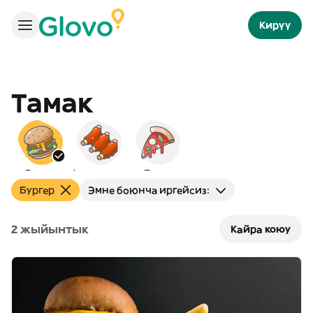
Кирүү
Тамак
Бургер
Америкалык
Пицца
Бургер
Эмне боюнча иргейсиз:
2 жыйынтык
Кайра коюу