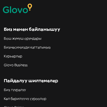
Биз менен байланышуу
Бош жумуш орундары
Бизнесиңизди каттатыңыз
Курьерлер
Glovo Business
Пайдалуу шилтемелер
Биз тууралуу
Көп берилүүчү суроолор