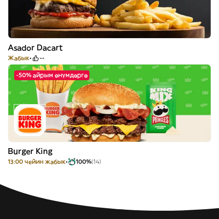
Asador Dacart
Жабык
--
-50% айрым өнүмдөргө
Burger King
13:00 чейин жабык
100%
(14)