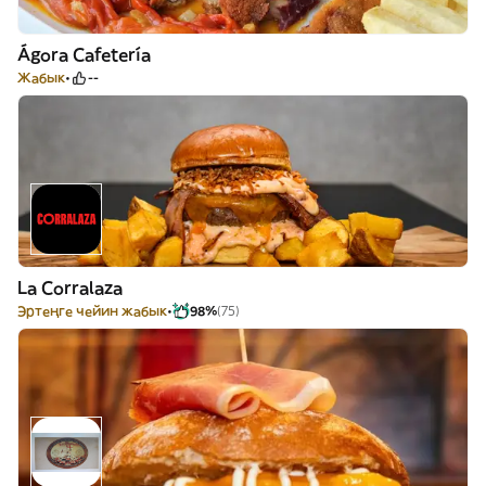
Ágora Cafetería
Жабык
--
La Corralaza
Эртеңге чейин жабык
98%
(75)