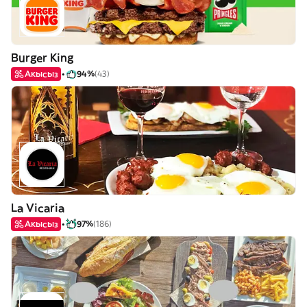
Burger King
Акысыз
94%
(43)
La Vicaria
Акысыз
97%
(186)