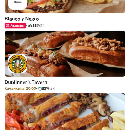
Blanco y Negro
Акысыз
88%
(14)
Dublinner's Tavern
Качанкыга: 20:00
93%
(27)