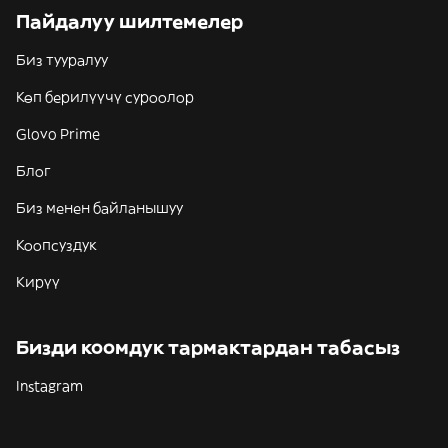
Пайдалуу шилтемелер
Биз тууралуу
Көп берилүүчү суроолор
Glovo Prime
Блог
Биз менен байланышуу
Коопсуздук
Кирүү
Бизди коомдук тармактардан табасыз
Instagram