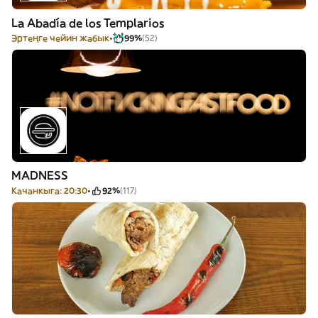
La Abadía de los Templarios
Эртеңге чейин жабык
99%
(52)
MADNESS
Качанкыга: 20:30
92%
(117)