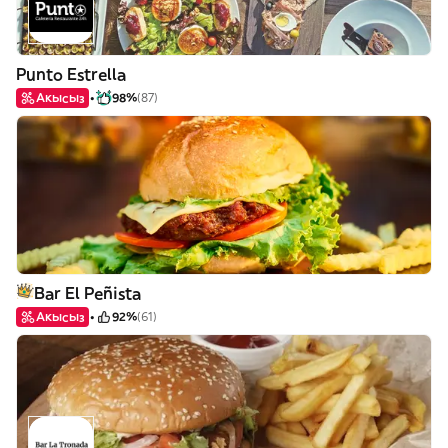
Punto Estrella
Акысыз
98%
(87)
Bar El Peñista
Акысыз
92%
(61)