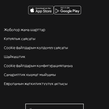
Жоболор жана шарттар
Купуялык саясаты
Cookie файлдарын колдонуу саясаты
Шайкештик
Cookie файлдарын конфигурациялаңыз
Санариптик кызмат мыйзамы
Европанын жеткиликтүүлүк актысы