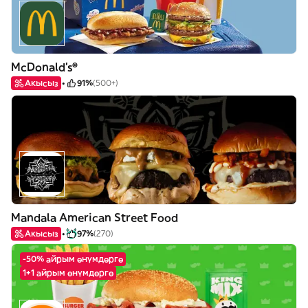
McDonald's®
Акысыз
91%
(500+)
Mandala American Street Food
Акысыз
97%
(270)
-50% айрым өнүмдөргө
1+1 айрым өнүмдөргө