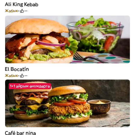
Ali King Kebab
Жабык
--
El Bocatín
Жабык
--
1+1 айрым өнүмдөргө
Café bar nina