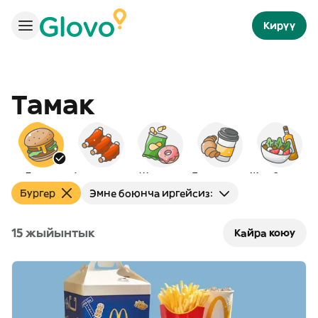
Кирүү
Тамак
Бургер
Америкалык
Шам-шум
Таңкы тамак
Жер-Ортолук
Бургер
Эмне боюнча иргейсиз:
15 жыйынтык
Кайра коюу