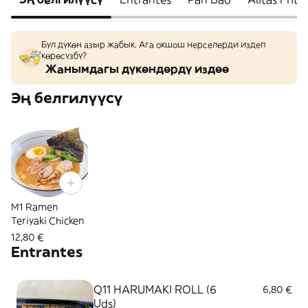
Бул дүкөн азыр жабык. Ага окшош нерселерди издеп
көрөсүзбү?
Жанымдагы дүкөндөрдү издөө
Эң белгилүүсү
M1 Ramen
Teriyaki Chicken
12,80 €
Entrantes
Q11 HARUMAKI ROLL (6
6,80 €
Uds)