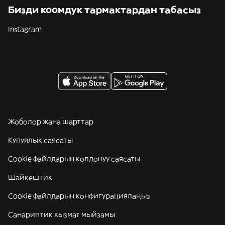
Бизди коомдук тармактардан табасыз
Instagram
Жоболор жана шарттар
Купуялык саясаты
Cookie файлдарын колдонуу саясаты
Шайкештик
Cookie файлдарын конфигурациялаңыз
Санариптик кызмат мыйзамы