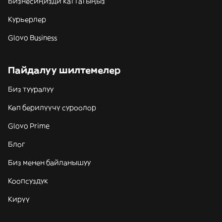
Бизнесиңизди каттатыңыз
Курьерлер
Glovo Business
Пайдалуу шилтемелер
Биз тууралуу
Көп берилүүчү суроолор
Glovo Prime
Блог
Биз менен байланышуу
Коопсуздук
Кирүү