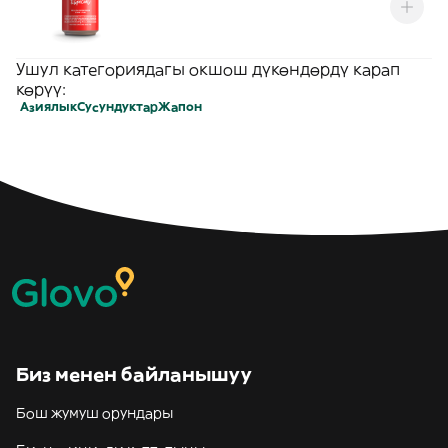
Ушул категориядагы окшош дүкөндөрдү карап
көрүү:
Азиялык
Сусундуктар
Жапон
Биз менен байланышуу
Бош жумуш орундары