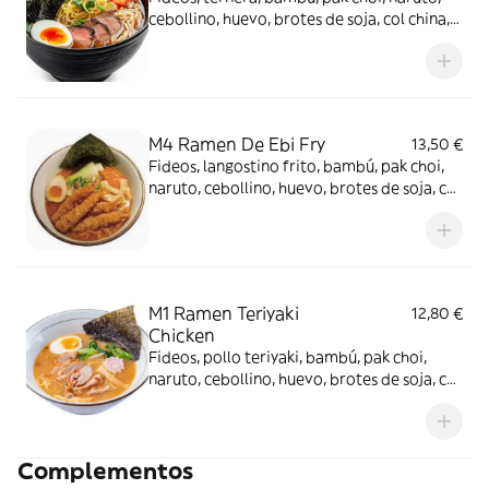
cebollino, huevo, brotes de soja, col china,
tiras de puerro y nori
M4 Ramen De Ebi Fry
13,50 €
Fideos, langostino frito, bambú, pak choi,
naruto, cebollino, huevo, brotes de soja, col
china, tiras de puerro y nori
M1 Ramen Teriyaki
12,80 €
Chicken
Fideos, pollo teriyaki, bambú, pak choi,
naruto, cebollino, huevo, brotes de soja, col
china, tiras de puerro y nori
Complementos