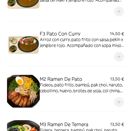
salsa teriyaki y jengibre rojo. Acompañado
con sopa miso y ensalada
F3 Pato Con Curry
14,50 €
Arroz con curry, pato frito con salsa pekín y
jengibre rojo. Acompañado con sopa miso
y ensalada
M2 Ramen De Pato
13,50 €
Fideos, pato frito, bambú, pak choi, naruto,
cebollino, huevo, brotes de soja, col china,
tiras de puerro y nori
M3 Ramen De Ternera
13,50 €
Fideos, ternera, bambú, pak choi, naruto,