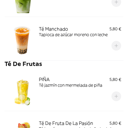
Té Manchado
5,80 €
Tapioca de azúcar moreno con leche
Té De Frutas
PIÑA
5,80 €
Té jazmín con mermelada de piña
Té De Fruta De La Pasión
5,80 €