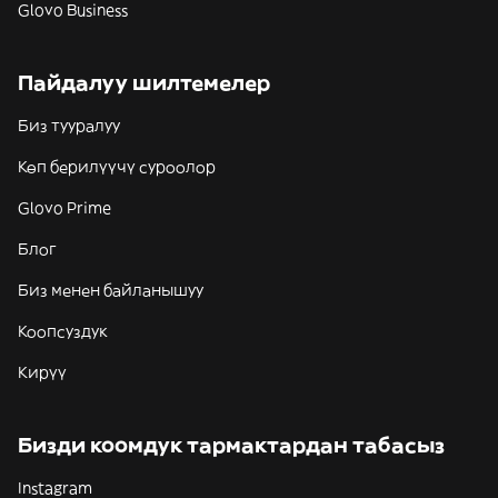
Glovo Business
Пайдалуу шилтемелер
Биз тууралуу
Көп берилүүчү суроолор
Glovo Prime
Блог
Биз менен байланышуу
Коопсуздук
Кирүү
Бизди коомдук тармактардан табасыз
Instagram