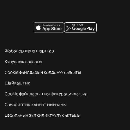
Жоболор жана шарттар
Купуялык саясаты
Cookie файлдарын колдонуу саясаты
Шайкештик
Cookie файлдарын конфигурациялаңыз
Санариптик кызмат мыйзамы
Европанын жеткиликтүүлүк актысы