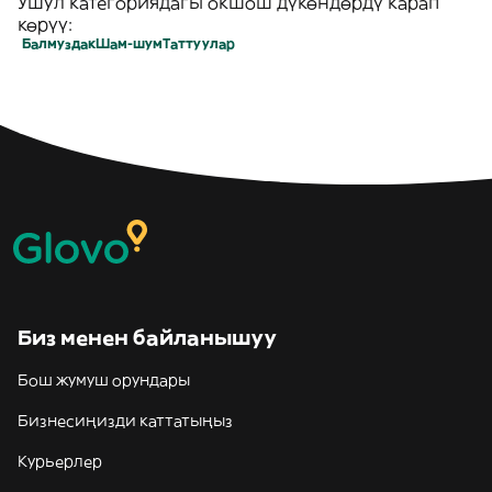
Ушул категориядагы окшош дүкөндөрдү карап
көрүү:
Балмуздак
Шам-шум
Таттуулар
Биз менен байланышуу
Бош жумуш орундары
Бизнесиңизди каттатыңыз
Курьерлер