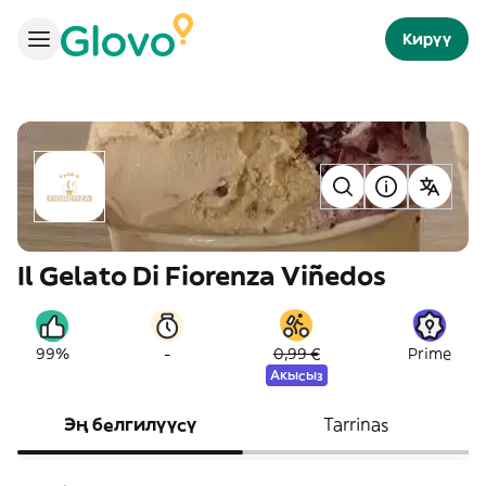
Кирүү
Il Gelato Di Fiorenza Viñedos
-
99%
0,99 €
Prime
Акысыз
Эң белгилүүсү
Tarrinas