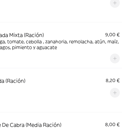
ada Mixta (Ración)
9,00 €
a, tomate, cebolla , zanahoria, remolacha, atún, maíz,
agos, pimiento y aguacate
a (Ración)
8,20 €
 De Cabra (Media Ración)
8,00 €