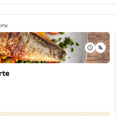
orte
rte