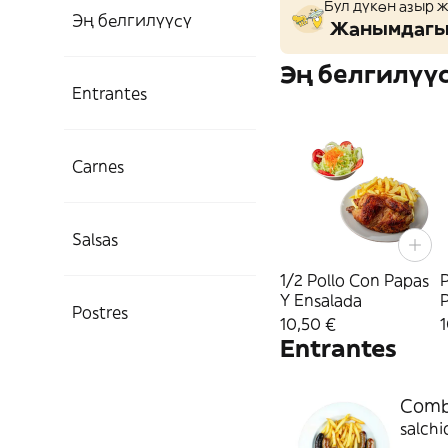
Бул дүкөн азыр 
Эң белгилүүсү
Жанымдагы 
Эң белгилүү
Entrantes
Carnes
Salsas
1/2 Pollo Con Papas
P
Y Ensalada
P
Postres
10,50 €
1
Entrantes
Combi
salchi