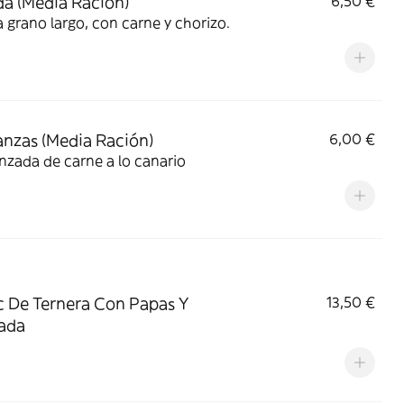
a (Media Ración)
6,50 €
 grano largo, con carne y chorizo.
nzas (Media Ración)
6,00 €
zada de carne a lo canario
c De Ternera Con Papas Y
13,50 €
ada