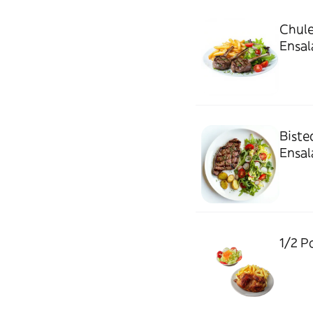
Chule
Ensal
Biste
Ensal
1/2 P