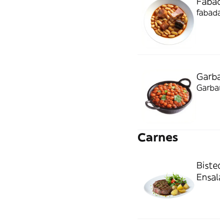
Fabad
fabada
Garba
Garban
Carnes
Biste
Ensal