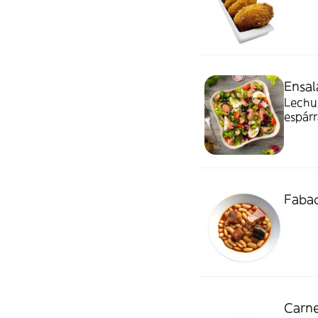
Ensal
Lechug
espárr
Fabad
Carne