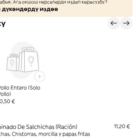
жабык. Ага окшош нерселерди издеп көрөсүзбү?
дүкөндөрдү издөө
сү
ollo Entero (Solo
ollo)
0,50 €
nado De Salchichas (Ración)
11,20 €
chas, Chistorras, morcilla y papas fritas