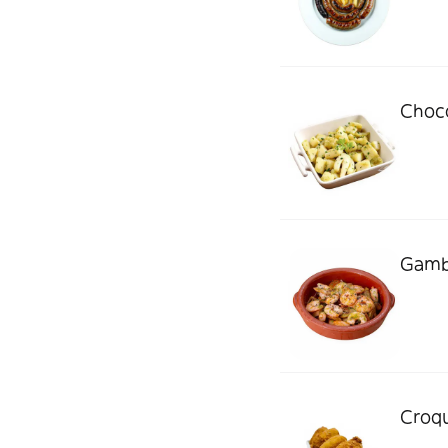
Choco
Gamba
Croqu