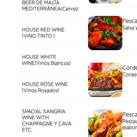
BEER DE MALTA
MEDITERRÀNEA(Cervezas)
Pesca
Salsa 
HOUSE RED WINE
(VINO TINTO )
HOUSE WHITE
WINE(Vinos Blancos)
Corde
Corder
HOUSE ROSE WINE
(Vinos Rosados)
SPACIAL SANGRIA
Pesca
WINE WITH
Restau
CHAMPAGNE Y CAVA
elabor
ETC.
nuestr