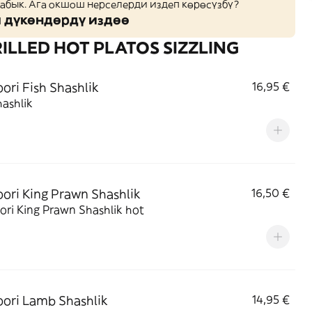
жабык. Ага окшош нерселерди издеп көрөсүзбү?
дүкөндөрдү издөө
ILLED HOT PLATOS SIZZLING
ori Fish Shashlik
16,95 €
hashlik
ori King Prawn Shashlik
16,50 €
ri King Prawn Shashlik hot
ori Lamb Shashlik
14,95 €