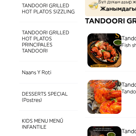
Бул дүкөн азыр 
TANDOORI GRILLED
Жанымдагы 
HOT PLATOS SIZZLING
TANDOORI GR
TANDOORI GRILLED
Tando
HOT PLATOS
PRINCIPALES
Fish s
TANDOORI
Naans Y Roti
Tando
Tandoo
DESSERTS SPECIAL
(Postres)
KIDS MENU MENÚ
INFANTILE
Tando