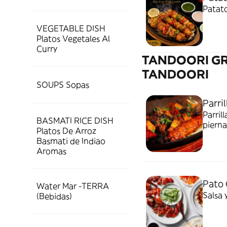
Patat
VEGETABLE DISH
Platos Vegetales Al
Curry
TANDOORI GR
TANDOORI
SOUPS Sopas
Parri
Parril
BASMATI RICE DISH
pierna
Platos De Arroz
Basmati de Indiao
Aromas
Pato 
Water Mar -TERRA
Salsa 
(Bebidas)