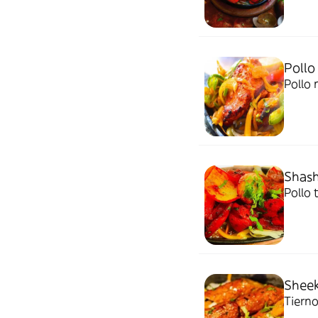
Pollo
Pollo 
Shash
Pollo 
Sheek
Tierno