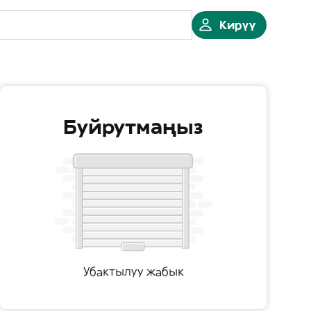
Кирүү
Буйрутмаңыз
Убактылуу жабык