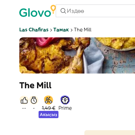
Las Chafiras
Тамак
The Mill
The Mill
--
-
1,49 €
Prime
Акысыз