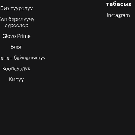
табасыз
Биз тууралуу
Instagram
Көп берилүүчү
суроолор
Glovo Prime
Блог
менен байланышуу
Коопсуздук
Кирүү