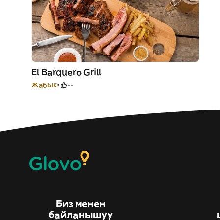
El Barquero Grill
Жабык
--
Биз менен
байланышуу