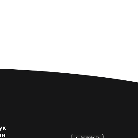
ук
ан