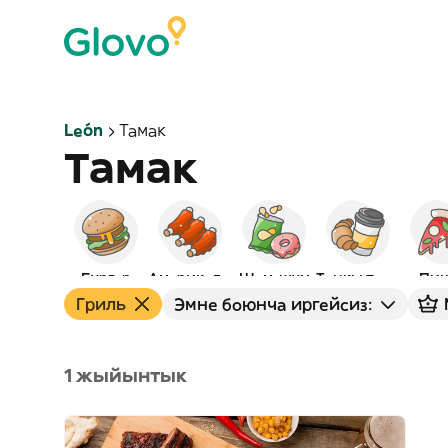
León
Тамак
Тамак
Бургер
Америкалык
Шам-шум
Таңкы тамак
Пиц
Гриль
Эмне боюнча иргейсиз:
1 жыйынтык