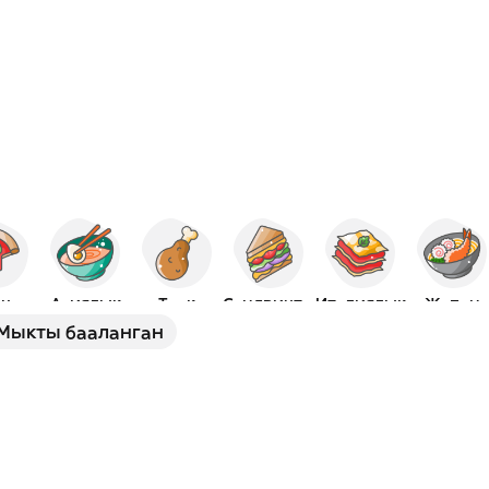
ца
Азиялык
Тоок
Сэндвичтер
Италиялык
Жапон
Мыкты бааланган