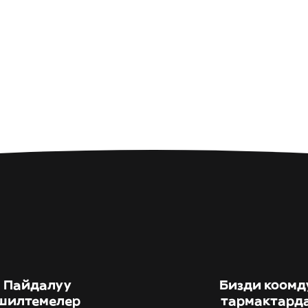
Пайдалуу
Бизди коомд
шилтемелер
тармактард