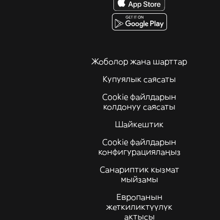
Жоболор жана шарттар
Купуялык саясаты
Cookie файлдарын
колдонуу саясаты
Шайкештик
Cookie файлдарын
конфигурациялаңыз
Санариптик кызмат
мыйзамы
Европанын
жеткиликтүүлүк
актысы