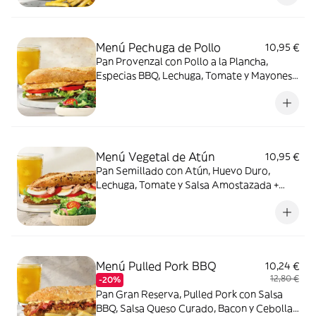
Menú Pechuga de Pollo
10,95 €
Pan Provenzal con Pollo a la Plancha,
Especias BBQ, Lechuga, Tomate y Mayonesa
+ patatas fritas o ensalada verde + bebida
Menú Vegetal de Atún
10,95 €
Pan Semillado con Atún, Huevo Duro,
Lechuga, Tomate y Salsa Amostazada +
patatas fritas o ensalada verde + bebida
Menú Pulled Pork BBQ
10,24 €
12,80 €
-20%
Pan Gran Reserva, Pulled Pork con Salsa
BBQ, Salsa Queso Curado, Bacon y Cebolla