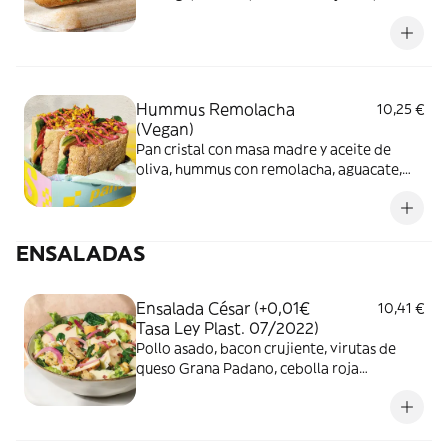
BBQ y Mayonesa con Remolacha
Hummus Remolacha
10,25 €
(Vegan)
Pan cristal con masa madre y aceite de
oliva, hummus con remolacha, aguacate,
champiñones, espinacas baby, tomate,
cebolla roja encurtida, mayonesa con
remolacha y anacardos con curry
ENSALADAS
Ensalada César (+0,01€
10,41 €
Tasa Ley Plast. 07/2022)
Pollo asado, bacon crujiente, virutas de
queso Grana Padano, cebolla roja
encurtida, rúcula, espinacas baby, lechuga,
picatostes y salsa de queso curado