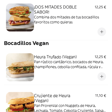
¡DOS MITADES DOBLE
12,25 €
SABOR!
Combina dos mitades de tus bocadillos
favoritos como quieras
Bocadillos Vegan
Heura Trufado (Vegan)
12,25 €
Pan rústico cantábrico, bocados de Heura,
champiñones, cebolla confitada, rúcula y
salsa trufada.
Crujiente de Heura
11,10 €
(Vegan)
Pan Provenzal con Nuggets de Heura,
Lechuga, Tomate, Cebolla Crujiente, Salsa