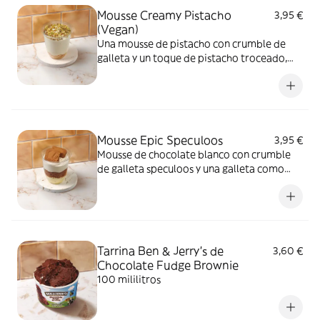
Mousse Creamy Pistacho
3,95 €
(Vegan)
Una mousse de pistacho con crumble de
galleta y un toque de pistacho troceado,
que llenará de sabor cada cucharada
Mousse Epic Speculoos
3,95 €
Mousse de chocolate blanco con crumble
de galleta speculoos y una galleta como
topping
Tarrina Ben & Jerry's de
3,60 €
Chocolate Fudge Brownie
100 mililitros