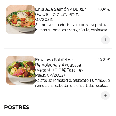
Ensalada Salmón y Bulgur
10,41 €
(+0,01€ Tasa Ley Plast.
07/2022)
Salmón ahumado, bulgur con salsa pesto,
hummus, tomates cherry, rúcula, espinacas
baby, lechuga y sésamo negro.
Ensalada Falafel de
10,21 €
Remolacha y Aguacate
(Vegan) (+0,01€ Tasa Ley
Plast. 07/2022)
Falafel de remolacha, aguacate, hummus de
remolacha, cebolla roja encurtida, rúcula,
espinacas baby, lechuga y anacardos con
curry.
POSTRES