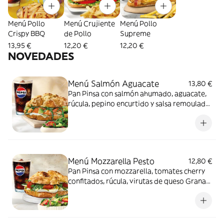
Menú Pollo
Menú Crujiente
Menú Pollo
Crispy BBQ
de Pollo
Supreme
13,95 €
12,20 €
12,20 €
NOVEDADES
Menú Salmón Aguacate
13,80 €
Pan Pinsa con salmón ahumado, aguacate,
rúcula, pepino encurtido y salsa remoulade
+ patatas fritas o ensalada verde + bebida
Menú Mozzarella Pesto
12,80 €
Pan Pinsa con mozzarella, tomates cherry
confitados, rúcula, virutas de queso Grana
Padano y salsa pesto + patatas fritas o
ensalada verde + bebida