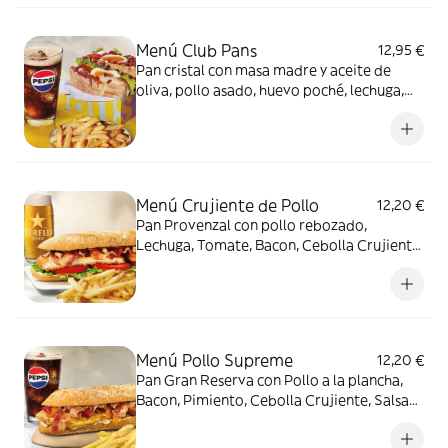
Menú Club Pans
12,95 €
Pan cristal con masa madre y aceite de
oliva, pollo asado, huevo poché, lechuga,
tomate, cebolla roja encurtida, mayonesa
de tomate y especias y bacon crujiente +
patatas fritas o ensalada verde + Bebida
Menú Crujiente de Pollo
12,20 €
Pan Provenzal con pollo rebozado,
Lechuga, Tomate, Bacon, Cebolla Crujiente,
Salsa BBQ y mayonesa + patatas fritas o
ensalada verde + bebida
Menú Pollo Supreme
12,20 €
Pan Gran Reserva con Pollo a la plancha,
Bacon, Pimiento, Cebolla Crujiente, Salsa
Amostazada y Mayonesa + patatas fritas o
ensalada verde + bebida