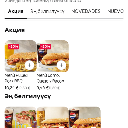
ичиндеги эң төмөнкү бааны көрсөтөт
Акция
Эң белгилүүсү
NOVEDADES
NUEVOS 
Акция
-20%
-20%
Menú Pulled
Menú Lomo,
Pork BBQ
Queso y Bacon
10,24 €
9,44 €
12,80 €
11,80 €
Эң белгилүүсү