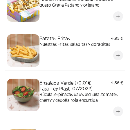
queso Grana Padano y orégano.
Patatas Fritas
4,95 €
Nuestras Fritas, saladitas y doraditas
Ensalada Verde (+0,01€
4,56 €
Tasa Ley Plast. 07/2022)
Rúcula, espinacas baby, lechuga, tomates
cherry y cebolla roja encurtida