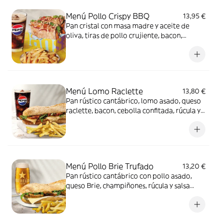
Menú Pollo Crispy BBQ
13,95 €
Pan cristal con masa madre y aceite de
oliva, tiras de pollo crujiente, bacon,
lechuga, cebolla roja encurtida, mayonesa
BBQ y especias smoky BBQ + Patatas fritas
o ensalada verde + Bebida
Menú Lomo Raclette
13,80 €
Pan rústico cantábrico, lomo asado, queso
raclette, bacon, cebolla confitada, rúcula y
salsa miel y mostaza + patatas fritas o
ensalada verde + Bebida
Menú Pollo Brie Trufado
13,20 €
Pan rústico cantábrico con pollo asado,
queso Brie, champiñones, rúcula y salsa
trufada + patatas fritas o ensalada verde +
Bebida