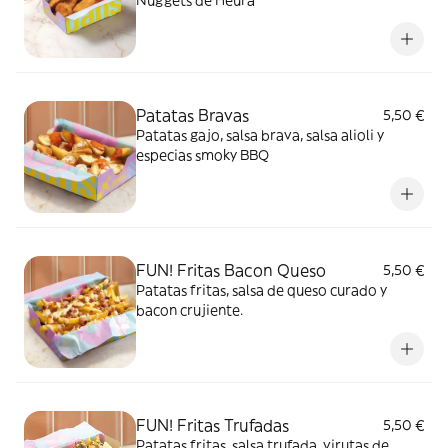
Nuggets de Heüra
Patatas Bravas
5,50 €
Patatas gajo, salsa brava, salsa alioli y
especias smoky BBQ
FUN! Fritas Bacon Queso
5,50 €
Patatas fritas, salsa de queso curado y
bacon crujiente.
FUN! Fritas Trufadas
5,50 €
Patatas fritas, salsa trufada, virutas de