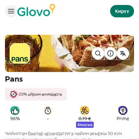
Кирүү
Pans
-20% айрым өнүмдөргө
-
96%
0,19 €
Prime
Акысыз
Чийилген баалар арзандатууга чейин акыркы 30 күн