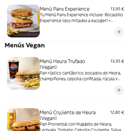
Menú Pans Experience
13,95 €
Tu Menú Pans Experience incluye: Bocadillo
Experience (dos mitades a escoger) +
Complemento (Patatas fritas o Ensalada
verde) + Bebida
Menús Vegan
Menú Heura Trufado
13,95 €
(Vegan)
Pan rústico cantábrico, bocados de Heura,
champiñones, cebolla confitada, rúcula y
salsa trufada. + patatas fritas o ensalada
verde + Bebida
Menú Crujiente de Heura
12,80 €
(Vegan)
Pan Provenzal con Nuggets de Heura,
Lechuga, Tomate, Cebolla Crujiente, Salsa