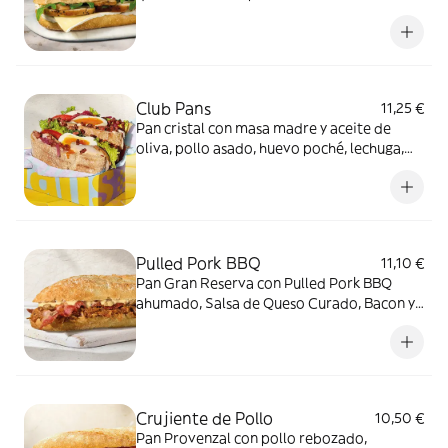
trufada.
Club Pans
11,25 €
Pan cristal con masa madre y aceite de
oliva, pollo asado, huevo poché, lechuga,
tomate, cebolla roja encurtida, mayonesa
de tomate y especias y bacon crujiente.
Pulled Pork BBQ
11,10 €
Pan Gran Reserva con Pulled Pork BBQ
ahumado, Salsa de Queso Curado, Bacon y
Cebolla Crujiente.
Crujiente de Pollo
10,50 €
Pan Provenzal con pollo rebozado,