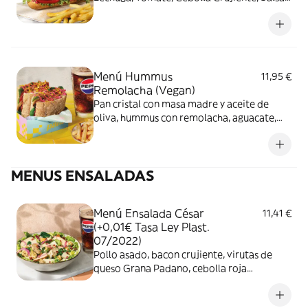
BBQ y Mayonesa con Remolacha + patatas
fritas o ensalada verde + bebida
Menú Hummus
11,95 €
Remolacha (Vegan)
Pan cristal con masa madre y aceite de
oliva, hummus con remolacha, aguacate,
champiñones, espinacas baby, tomate,
cebolla roja encurtida, mayonesa con
remolacha y anacardos con curry + patatas
MENUS ENSALADAS
fritas o ensalada verde + Bebida
Menú Ensalada César
11,41 €
(+0,01€ Tasa Ley Plast.
07/2022)
Pollo asado, bacon crujiente, virutas de
queso Grana Padano, cebolla roja
encurtida, rúcula, espinacas baby, lechuga,
picatostes y salsa de queso curado + bebida