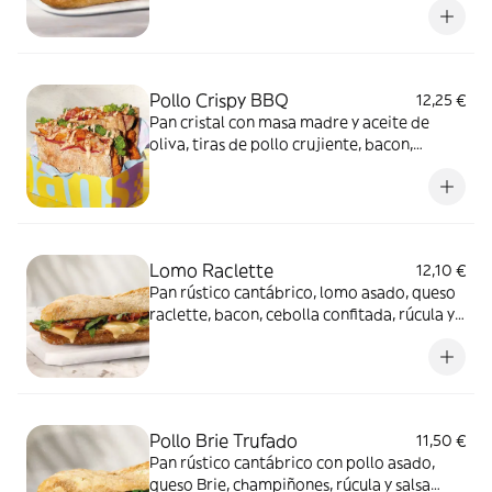
Pollo Crispy BBQ
12,25 €
Pan cristal con masa madre y aceite de
oliva, tiras de pollo crujiente, bacon,
lechuga, cebolla roja encurtida, mayonesa
BBQ y especias smoky BBQ
Lomo Raclette
12,10 €
Pan rústico cantábrico, lomo asado, queso
raclette, bacon, cebolla confitada, rúcula y
salsa miel y mostaza.
Pollo Brie Trufado
11,50 €
Pan rústico cantábrico con pollo asado,
queso Brie, champiñones, rúcula y salsa