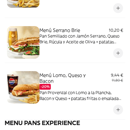
Crujiente + patatas fritas o ensalada verde
+ bebida
Menú Serrano Brie
10,20 €
Pan Semillado con Jamón Serrano, Queso
Brie, Rúcula y Aceite de Oliva + patatas
fritas o ensalada verde + bebida
Menú Lomo, Queso y
9,44 €
Bacon
11,80 €
-20%
Pan Provenzal con Lomo a la Plancha,
Bacon y Queso + patatas fritas o ensalada
verde + bebida
MENU PANS EXPERIENCE