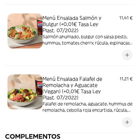
Menú Ensalada Salmón y
11,41 €
Bulgur (+0,01€ Tasa Ley
Plast. 07/2022)
Salmón ahumado, bulgur con salsa pesto,
hummus, tomates cherry, rúcula, espinacas
baby, lechuga y sésamo negro + bebida
Menú Ensalada Falafel de
11,21 €
Remolacha y Aguacate
(Vegan) (+0,01€ Tasa Ley
Plast. 07/2022)
Falafel de remolacha, aguacate, hummus de
remolacha, cebolla roja encurtida, rúcula,
espinacas baby, lechuga y anacardos con
curry + bebida
COMPLEMENTOS