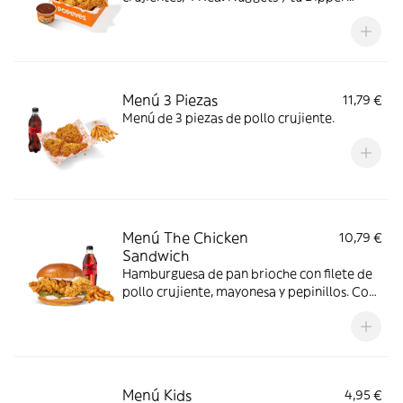
favorito, con complemento y bebida. Todo
en una sola Box para que no tengas que
elegir.
Menú 3 Piezas
11,79 €
Menú de 3 piezas de pollo crujiente.
Menú The Chicken
10,79 €
Sandwich
Hamburguesa de pan brioche con filete de
pollo crujiente, mayonesa y pepinillos. Con
complemento y bebida.
Menú Kids
4,95 €