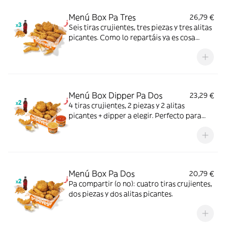
Menú Box Pa Tres
26,79 €
Seis tiras crujientes, tres piezas y tres alitas
picantes. Como lo repartáis ya es cosa
vuestra.
Menú Box Dipper Pa Dos
23,29 €
4 tiras crujientes, 2 piezas y 2 alitas
picantes + dipper a elegir. Perfecto para
compartir (o no...).
Menú Box Pa Dos
20,79 €
Pa compartir (o no): cuatro tiras crujientes,
dos piezas y dos alitas picantes.