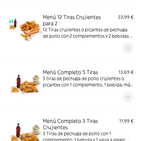
Menú 12 Tiras Crujientes
23,99 €
para 2
12 Tiras crujientes o picantes de pechuga
de pollo con 2 complementos y 2 bebidas a
elegir. Mucho crunch y jugosidad; ideal para
compartir entre dos.
Menú Completo 5 Tiras
13,69 €
5 tiras de pechuga de pollo crujientes o
picantes con 1 complemento, 1 bebida, más
helado. Mucho crunch y centro jugoso; ideal
para un capricho completo.
Menú Completo 3 Tiras
11,99 €
Crujientes
3 Tiras de pechuga de pollo con 1
complemento, 1 bebida y 1 salsa a elegir,