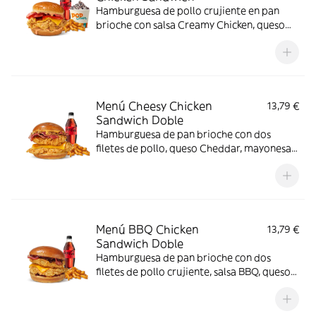
Hamburguesa de pollo crujiente en pan
brioche con salsa Creamy Chicken, queso
Cheddar, bacon y tomate, acompañada de
complemento, bebida y helado. El menú
que siempre apetece.
Menú Cheesy Chicken
13,79 €
Sandwich Doble
Hamburguesa de pan brioche con dos
filetes de pollo, queso Cheddar, mayonesa,
lechuga y tomate. Con complemento y
bebida.
Menú BBQ Chicken
13,79 €
Sandwich Doble
Hamburguesa de pan brioche con dos
filetes de pollo crujiente, salsa BBQ, queso
Cheddar y bacon. Con complemento y
bebida.