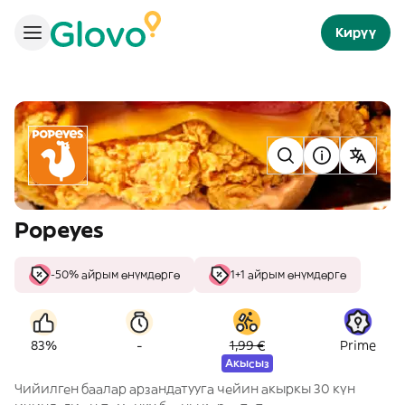
Кирүү
Popeyes
-50% айрым өнүмдөргө
1+1 айрым өнүмдөргө
-
83%
1,99 €
Prime
Акысыз
Чийилген баалар арзандатууга чейин акыркы 30 күн