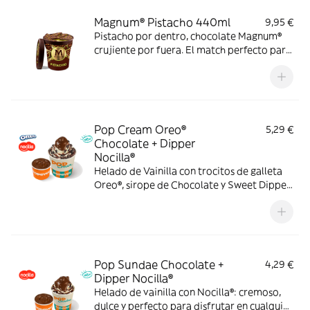
Magnum® Pistacho 440ml
9,95 €
Pistacho por dentro, chocolate Magnum®
crujiente por fuera. El match perfecto para
los amantes del pistacho. Solo a domicilio.
Pop Cream Oreo®
5,29 €
Chocolate + Dipper
Nocilla®
Helado de Vainilla con trocitos de galleta
Oreo®, sirope de Chocolate y Sweet Dipper
de Nocilla® para llevar cada cucharada al
siguiente nivel.
Pop Sundae Chocolate +
4,29 €
Dipper Nocilla®
Helado de vainilla con Nocilla®: cremoso,
dulce y perfecto para disfrutar en cualquier