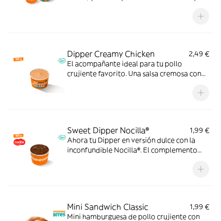
momento.
Dipper Creamy Chicken
2,49 €
El acompañante ideal para tu pollo
crujiente favorito. Una salsa cremosa con
ajo, pimienta y un ligero toque ácido que le
da un extra de sabor a cada bocado.
Pruébala y verás.
Sweet Dipper Nocilla®
1,99 €
Ahora tu Dipper en versión dulce con la
inconfundible Nocilla®. El complemento
perfecto para disfrutar con tus postres
favoritos.
Mini Sandwich Classic
1,99 €
Mini hamburguesa de pollo crujiente con