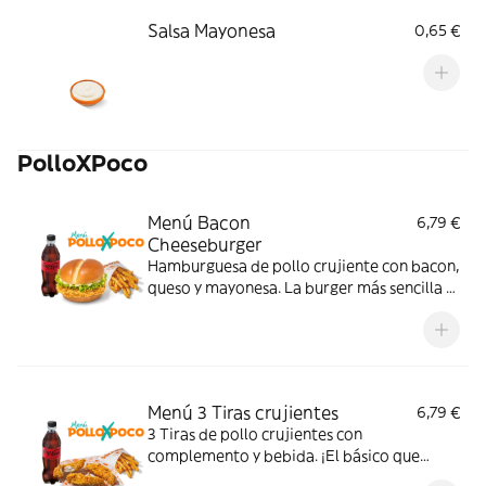
Salsa Mayonesa
0,65 €
PolloXPoco
Menú Bacon
6,79 €
Cheeseburger
Hamburguesa de pollo crujiente con bacon,
queso y mayonesa. La burger más sencilla y
sabrosa; con complemento y bebida.
Menú 3 Tiras crujientes
6,79 €
3 Tiras de pollo crujientes con
complemento y bebida. ¡El básico que
nunca falla!