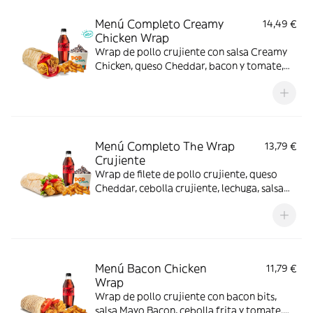
Menú Completo Creamy
14,49 €
Chicken Wrap
Wrap de pollo crujiente con salsa Creamy
Chicken, queso Cheddar, bacon y tomate,
acompañado de complemento, bebida y
helado. Sabor completo de principio a fin.
Menú Completo The Wrap
13,79 €
Crujiente
Wrap de filete de pollo crujiente, queso
Cheddar, cebolla crujiente, lechuga, salsa
BBQ y mayonesa. Con complemento y
bebida y helado
Menú Bacon Chicken
11,79 €
Wrap
Wrap de pollo crujiente con bacon bits,
salsa Mayo Bacon, cebolla frita y tomate.