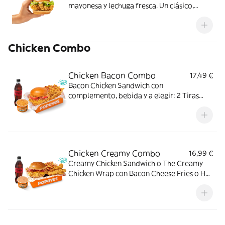
mayonesa y lechuga fresca. Un clásico,
perfecto para cualquier momento.
Chicken Combo
Chicken Bacon Combo
17,49 €
Bacon Chicken Sandwich con
complemento, bebida y a elegir: 2 Tiras
crujientes, 2 Alitas picantes o 3 Real
Nuggets. Ideal para los que creen que todo
mejora con bacon.
Chicken Creamy Combo
16,99 €
Creamy Chicken Sandwich o The Creamy
Chicken Wrap con Bacon Cheese Fries o Hot
Fries, Dipper Creamy Chicken, bebida
mediana y tu acompañamiento de pollo
favorito. El combo que lo tiene todo.