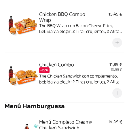
Chicken BBQ Combo
15,49 €
Wrap
The BBQ Wrap con Bacon Cheese Fries,
bebida y a elegir: 2 Tiras crujientes, 2 Alitas
picantes, 2 Alitas picantes crujientes o 3
Real Nuggets.
Chicken Combo.
11,89 €
13,99 €
-15%
The Chicken Sandwich con complemento,
bebida y a elegir: 2 Tiras crujientes, 2 Alitas
picantes o 3 Real Nuggets.
Menú Hamburguesa
Menú Completo Creamy
14,49 €
Chicken Sandwich