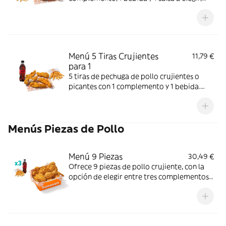
más helado. Crujientes y jugosas; perfecto
para un final dulce.
Menú 5 Tiras Crujientes
11,79 €
para 1
5 tiras de pechuga de pollo crujientes o
picantes con 1 complemento y 1 bebida.
Crujiente por fuera y jugoso por dentro;
perfecto para una comida individual.
Menús Piezas de Pollo
Menú 9 Piezas
30,49 €
Ofrece 9 piezas de pollo crujiente, con la
opción de elegir entre tres complementos
(patatas o aros de cebolla) y tres bebidas.