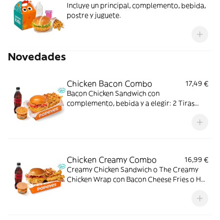
Incluye un principal, complemento, bebida,
postre y juguete.
Novedades
Chicken Bacon Combo
17,49 €
Bacon Chicken Sandwich con
complemento, bebida y a elegir: 2 Tiras
crujientes, 2 Alitas picantes o 3 Real
Nuggets. Ideal para los que creen que todo
mejora con bacon.
Chicken Creamy Combo
16,99 €
Creamy Chicken Sandwich o The Creamy
Chicken Wrap con Bacon Cheese Fries o Hot
Fries, Dipper Creamy Chicken, bebida
mediana y tu acompañamiento de pollo
favorito. El combo que lo tiene todo.