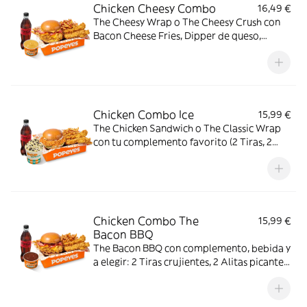
Chicken Cheesy Combo
16,49 €
The Cheesy Wrap o The Cheesy Crush con
Bacon Cheese Fries, Dipper de queso,
bebida mediana y a elegir: 2 Tiras
crujientes, 2 Alitas picantes, 2 Alitas
picantes crujientes o 3 Real Nuggets.
Chicken Combo Ice
15,99 €
The Chicken Sandwich o The Classic Wrap
con tu complemento favorito (2 Tiras, 2
Alitas picantes o 3 Real Nuggets), Patatas
cajún, bebida y Pop Cream de Oreo o Kit
Kat. El combo creado para los indecisos
profesionales.
Chicken Combo The
15,99 €
Bacon BBQ
The Bacon BBQ con complemento, bebida y
a elegir: 2 Tiras crujientes, 2 Alitas picantes
o 3 Real Nuggets.