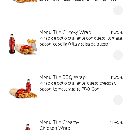
Con complemento y bebida para una
comida de 10.
Menú The Cheesy Wrap
11,79 €
Wrap de pollo crujiente con queso, tomate,
bacon, cebolla frita y salsa de queso
cheddar. Con complemento y bebida.
Menú The BBQ Wrap
11,79 €
Wrap de pollo crujiente, queso cheddar,
bacon, tomate y salsa BBQ. Con
complemento y bebida.
Menú The Creamy
11,49 €
Chicken Wrap