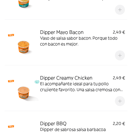
perfecto.
Dipper Mayo Bacon
2,49 €
Vaso de salsa sabor bacon. Porque todo
con bacon es mejor.
Dipper Creamy Chicken
2,49 €
El acompañante ideal para tu pollo
crujiente favorito. Una salsa cremosa con
ajo, pimienta y un ligero toque ácido que le
da un extra de sabor a cada bocado.
Pruébala y verás.
Dipper BBQ
2,20 €
Dipper de sabrosa salsa barbacoa