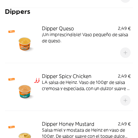
Dippers
Dipper Queso
2,49 €
¡Un imprescindible! Vaso pequeño de salsa
de queso.
Dipper Spicy Chicken
2,49 €
LA salsa de Heinz. Vaso de 100gr de salsa
cremosa y especiada, con un dulzor suave y
un picante equilibrado que potencia el
sabor y la hace irresistible. El match ideal
para tu pollo crujiente.
Dipper Honey Mustard
2,49 €
Salsa miel y mostaza de Heinz en vaso de
100gr. De sabor suave con el toque dulce