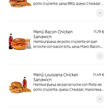
pollo crujiente, salsa BBQ, queso Cheddar y
bacon
Menú Bacon Chicken
11,79 €
Sandwich
Hamburguesa de pollo crujiente en pan
brioche con bacon bits, salsa Mayo Bacon,
cebolla frita y tomate. Hecha con cariño
para los amantes del bacon.
Menú Louisiana Chicken
11,49 €
Sandwich
Hamburguesa de pan brioche con filete de
pollo crujiente, queso Cheddar, mayonesa,
cebolla frita, salsa BBQ, lechuga y tomate.
Con complemento y bebida.