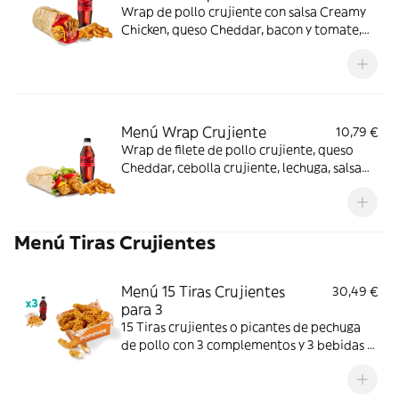
Wrap de pollo crujiente con salsa Creamy
Chicken, queso Cheddar, bacon y tomate,
acompañado de complemento y bebida.
Sabor completo de principio a fin.
Menú Wrap Crujiente
10,79 €
Wrap de filete de pollo crujiente, queso
Cheddar, cebolla crujiente, lechuga, salsa
BBQ y mayonesa. Con complemento y
bebida.
Menú Tiras Crujientes
Menú 15 Tiras Crujientes
30,49 €
para 3
15 Tiras crujientes o picantes de pechuga
de pollo con 3 complementos y 3 bebidas a
elegir. Textura crujiente y bocado jugoso;
perfecto para compartir entre 3.