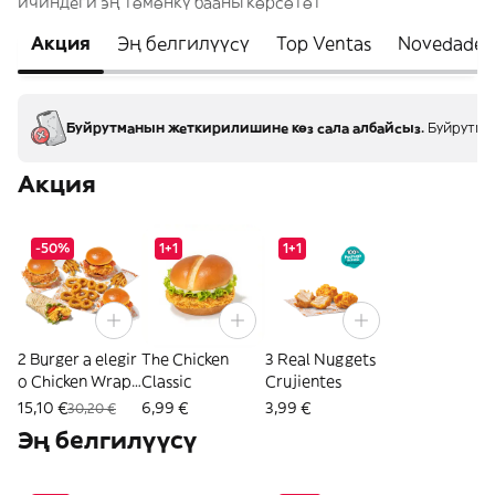
ичиндеги эң төмөнкү бааны көрсөтөт
Акция
Эң белгилүүсү
Top Ventas
Novedades
Буйрутманын жеткирилишине көз сала албайсыз.
Буйрутман
Акция
-50%
1+1
1+1
2 Burger a elegir
The Chicken
3 Real Nuggets
o Chicken Wrap
Classic
Crujientes
+ 2 Patatas + 10
15,10 €
6,99 €
3,99 €
30,20 €
Aros
Эң белгилүүсү