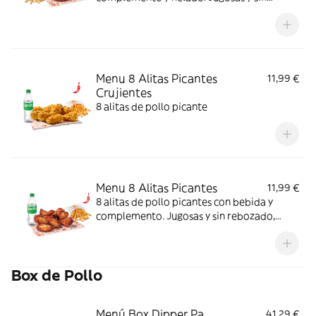
rebozado, perfectas para picar o
compartir.
Menu 8 Alitas Picantes
11,99 €
Crujientes
8 alitas de pollo picante
Menu 8 Alitas Picantes
11,99 €
8 alitas de pollo picantes con bebida y
complemento. Jugosas y sin rebozado,
perfectas para picar o compartir.
Box de Pollo
Menú Box Dipper Pa
41,29 €