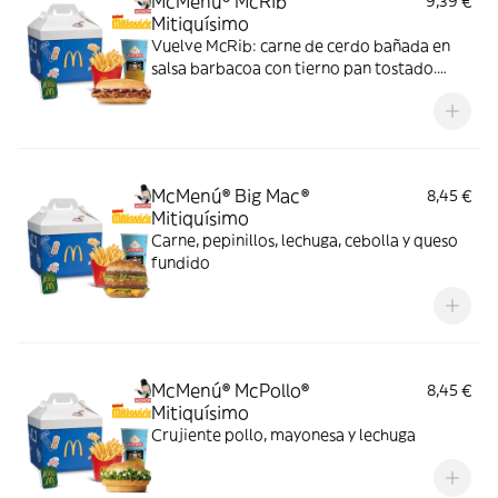
McMenú® McRib
9,39 €
Mitiquísimo
Vuelve McRib: carne de cerdo bañada en
salsa barbacoa con tierno pan tostado.
Elígela en tu McMenú mitiquísimo por
tiempo limitado
McMenú® Big Mac®
8,45 €
Mitiquísimo
Carne, pepinillos, lechuga, cebolla y queso
fundido
McMenú® McPollo®
8,45 €
Mitiquísimo
Crujiente pollo, mayonesa y lechuga