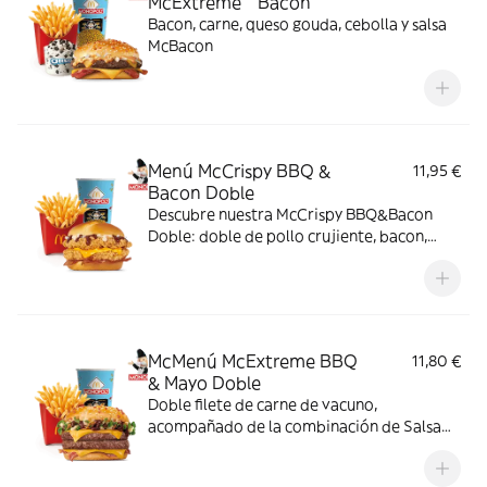
McExtreme™ Bacon
Bacon, carne, queso gouda, cebolla y salsa
McBacon
Menú McCrispy BBQ &
11,95 €
Bacon Doble
Descubre nuestra McCrispy BBQ&Bacon
Doble: doble de pollo crujiente, bacon,
cheddar, cebolla fresca y salsa BBQ-
mayonesa en pan de harina de trigo con
copos de patata. ¡Sabor irresistible!
McMenú McExtreme BBQ
11,80 €
& Mayo Doble
Doble filete de carne de vacuno,
acompañado de la combinación de Salsa
Western BBQ con mayonesa, cebolla crispy,
doble de cheddar, lechuga fresca y tiras de