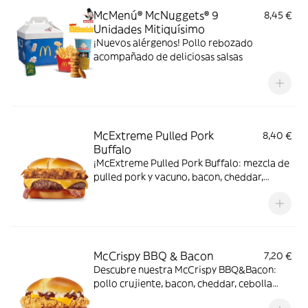
McMenú® McNuggets® 9
8,45 €
Unidades Mitiquísimo
¡Nuevos alérgenos! Pollo rebozado
acompañado de deliciosas salsas
McExtreme Pulled Pork
8,40 €
Buffalo
¡McExtreme Pulled Pork Buffalo: mezcla de
pulled pork y vacuno, bacon, cheddar,
cebolla frita y salsa Buffalo. Sabor bestial
en cada bocado!
McCrispy BBQ & Bacon
7,20 €
Descubre nuestra McCrispy BBQ&Bacon:
pollo crujiente, bacon, cheddar, cebolla
fresca y salsa BBQ-mayonesa en pan de