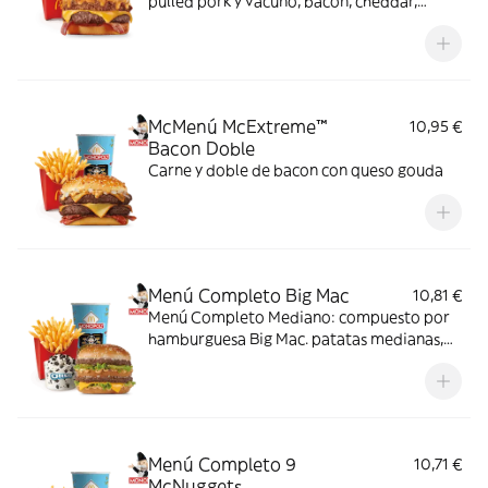
pulled pork y vacuno, bacon, cheddar,
cebolla frita y salsa Buffalo. Sabor bestial
en cada bocado!
McMenú McExtreme™
10,95 €
Bacon Doble
Carne y doble de bacon con queso gouda
Menú Completo Big Mac
10,81 €
Menú Completo Mediano: compuesto por
hamburguesa Big Mac. patatas medianas,
bebida mediana y mini McFlurry.
Menú Completo 9
10,71 €
McNuggets