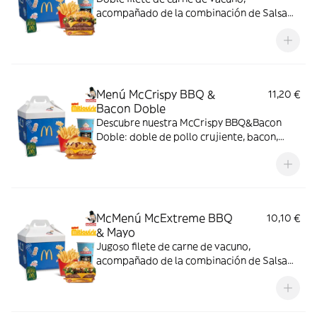
acompañado de la combinación de Salsa
Western BBQ con mayonesa, cebolla crispy,
doble de cheddar, lechuga fresca y tiras de
bacon, todo ello envuelto en un irresistible
pan con bites de bacon.
Menú McCrispy BBQ &
11,20 €
Bacon Doble
Descubre nuestra McCrispy BBQ&Bacon
Doble: doble de pollo crujiente, bacon,
cheddar, cebolla fresca y salsa BBQ-
mayonesa en pan de harina de trigo con
copos de patata. ¡Sabor irresistible!
McMenú McExtreme BBQ
10,10 €
& Mayo
Jugoso filete de carne de vacuno,
acompañado de la combinación de Salsa
Western BBQ con mayonesa, cebolla crispy,
doble de cheddar, lechuga fresca y tiras de
bacon, todo ello envuelto en un irresistible