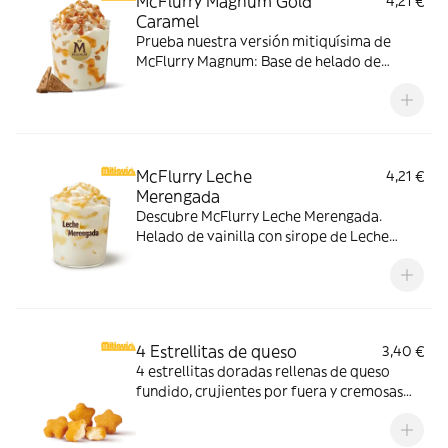
McFlurry Magnum Gold
4,21 €
Caramel
Prueba nuestra versión mitiquísima de
McFlurry Magnum: Base de helado de
vainilla con Magnum Gold Caramel:
Topping triturado de galleta con perlas y
cubos de caramelo con nuestro delicioso
sirope de caramelo
McFlurry Leche
4,21 €
Merengada
Descubre McFlurry Leche Merengada.
Helado de vainilla con sirope de Leche
Meregada y trocitos de barquillo. Pídelo
ahora y no te quedes sin tus mitiquísimos
sabores de verano.
4 Estrellitas de queso
3,40 €
4 estrellitas doradas rellenas de queso
fundido, crujientes por fuera y cremosas
por dentro. Pídelas con tu McMenú
mitiquísimo o agrégalas a tu pedido por