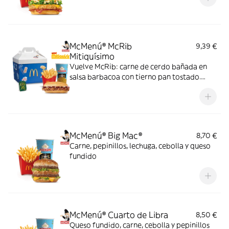
McMenú® McRib
9,39 €
Mitiquísimo
Vuelve McRib: carne de cerdo bañada en
salsa barbacoa con tierno pan tostado.
Elígela en tu McMenú mitiquísimo por
tiempo limitado
McMenú® Big Mac®
8,70 €
Carne, pepinillos, lechuga, cebolla y queso
fundido
McMenú® Cuarto de Libra
8,50 €
Queso fundido, carne, cebolla y pepinillos