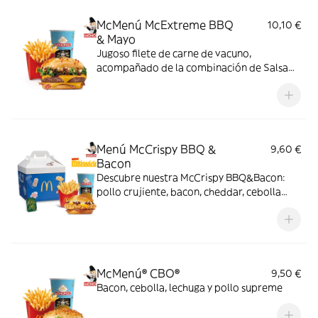
pan con bites de bacon.
McMenú McExtreme BBQ
10,10 €
& Mayo
Jugoso filete de carne de vacuno,
acompañado de la combinación de Salsa
Western BBQ con mayonesa, cebolla crispy,
doble de cheddar, lechuga fresca y tiras de
bacon, todo ello envuelto en un irresistible
pan con bites de bacon.
Menú McCrispy BBQ &
9,60 €
Bacon
Descubre nuestra McCrispy BBQ&Bacon:
pollo crujiente, bacon, cheddar, cebolla
fresca y salsa BBQ-mayonesa en pan de
harina de trigo con copos de patata. ¡Sabor
irresistible!
McMenú® CBO®
9,50 €
Bacon, cebolla, lechuga y pollo supreme