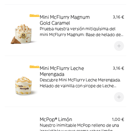
tiempo limitado.
Mini McFlurry Magnum
3,16 €
Gold Caramel
Prueba nuestra versión mitiquísima del
mini McFlurry Magnum: Base de helado de
vainilla con Magnum Gold Caramel:
Topping triturado de galleta con perlas y
cubos de caramelo.
Mini McFlurry Leche
3,16 €
Merengada
Descubre Mini McFlurry Leche Merengada.
Helado de vainilla con sirope de Leche
Meregada . Pídelo ahora y no te quedes sin
tus mitiquísimos sabores de verano.
McPop® Limón
1,00 €
Nuestro inimitable McPop relleno de una