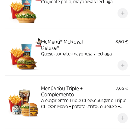
Crujiente pollo, mayonesa y lechuga
McMenú® McRoyal
8,50 €
Deluxe®
Queso, tomate, mayonesa y lechuga
Menú4You Triple +
7,65 €
Complemento
A elegir entre Triple Cheeseburger o Triple
Chicken Mayo + patatas fritas o deluxe +
bebida mediana. ¡Puedes añadir un
complemento adicional!