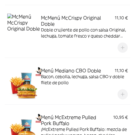
bacon, todo ello envuelto en un irresistible
pan con bites de bacon.
McMenú McCrispy Original
11,10 €
Doble
Doble crujiente de pollo con salsa Original,
lechuga, tomate fresco y queso cheddar
fundido. Todo ello envuelto en delicioso
pan de patata
Menú Mediano CBO Doble
11,10 €
Bacon, cebolla, lechuga, salsa CBO y doble
filete de pollo
Menú McExtreme Pulled
10,95 €
Pork Buffalo
¡McExtreme Pulled Pork Buffalo: mezcla de