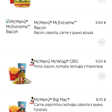
McMenú® McExtreme™
9,50 €
Bacon
Bacon, cebolla, carne y queso gouda
McMenú McWrap® CBO
9,50 €
Pollo, bacon, tomate, lechuga y mayonesa
McMenú® Big Mac®
8,70 €
Carne, pepinillos, lechuga, cebolla y queso
fundido