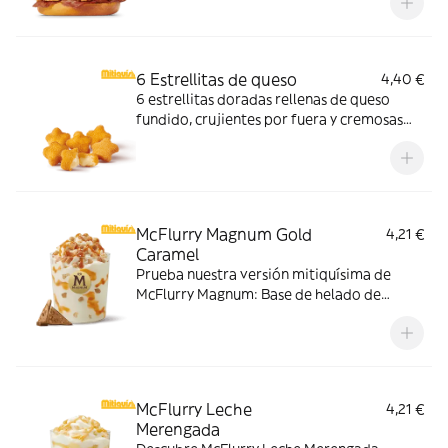
harina de trigo con copos de patata. ¡Sabor
irresistible!
6 Estrellitas de queso
4,40 €
6 estrellitas doradas rellenas de queso
fundido, crujientes por fuera y cremosas
por dentro. Pídelas con tu McMenú
mitiquísimo o agrégalas a tu pedido por
tiempo limitado.
McFlurry Magnum Gold
4,21 €
Caramel
Prueba nuestra versión mitiquísima de
McFlurry Magnum: Base de helado de
vainilla con Magnum Gold Caramel:
Topping triturado de galleta con perlas y
cubos de caramelo con nuestro delicioso
sirope de caramelo
McFlurry Leche
4,21 €
Merengada