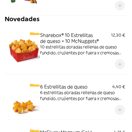
Novedades
Sharebox® 10 Estrellitas
12,30 €
de queso + 10 McNuggets®
10 estrellitas doradas rellenas de queso
fundido, crujientes por fuera y cremosas
por dentro y 10 McNuggets con 3 salsas a
elegir. Pídelas por tiempo limitado
6 Estrellitas de queso
4,40 €
6 estrellitas doradas rellenas de queso
fundido, crujientes por fuera y cremosas
por dentro. Pídelas con tu McMenú
mitiquísimo o agrégalas a tu pedido por
tiempo limitado.