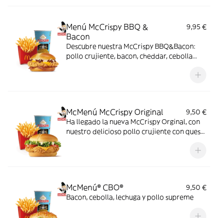
bacon, todo ello envuelto en un irresistible
pan con bites de bacon.
Menú McCrispy BBQ &
9,95 €
Bacon
Descubre nuestra McCrispy BBQ&Bacon:
pollo crujiente, bacon, cheddar, cebolla
fresca y salsa BBQ-mayonesa en pan de
harina de trigo con copos de patata. ¡Sabor
irresistible!
McMenú McCrispy Original
9,50 €
Ha llegado la nueva McCrispy Orginal, con
nuestro delicioso pollo crujiente con queso
cheddar, acompañada de la exquisita salsa
original, crujiente lechuga y tomate fresco.
McMenú® CBO®
9,50 €
Bacon, cebolla, lechuga y pollo supreme