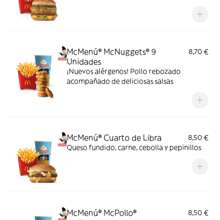
McMenú® McNuggets® 9
8,70 €
Unidades
¡Nuevos alérgenos! Pollo rebozado
acompañado de deliciosas salsas
McMenú® Cuarto de Libra
8,50 €
Queso fundido, carne, cebolla y pepinillos
McMenú® McPollo®
8,50 €