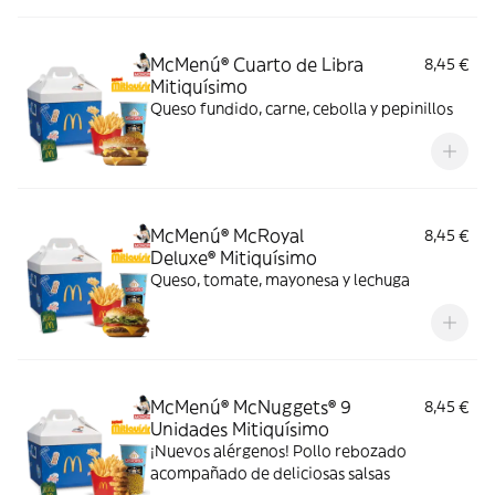
McMenú® Cuarto de Libra
8,45 €
Mitiquísimo
Queso fundido, carne, cebolla y pepinillos
McMenú® McRoyal
8,45 €
Deluxe® Mitiquísimo
Queso, tomate, mayonesa y lechuga
McMenú® McNuggets® 9
8,45 €
Unidades Mitiquísimo
¡Nuevos alérgenos! Pollo rebozado
acompañado de deliciosas salsas