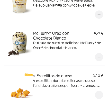
Descubre McFlurry Leche Merengada.
Helado de vainilla con sirope de Leche
Meregada y trocitos de barquillo. Pídelo
ahora y no te quedes sin tus mitiquísimos
sabores de verano.
McFlurry® Oreo con
4,21 €
Chocolate Blanco
Disfruta de nuestro delicioso McFlurry® de
Oreo® de chocolate blanco.
4 Estrellitas de queso
3,40 €
4 estrellitas doradas rellenas de queso
fundido, crujientes por fuera y cremosas
por dentro. Pídelas con tu McMenú
mitiquísimo o agrégalas a tu pedido por
tiempo limitado.