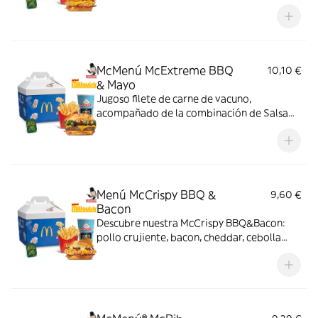
cheddar, cebolla fresca y salsa BBQ-
mayonesa en pan de harina de trigo con
copos de patata. ¡Sabor irresistible!
McMenú McExtreme BBQ
10,10 €
& Mayo
Jugoso filete de carne de vacuno,
acompañado de la combinación de Salsa
Western BBQ con mayonesa, cebolla crispy,
doble de cheddar, lechuga fresca y tiras de
bacon, todo ello envuelto en un irresistible
pan con bites de bacon.
Menú McCrispy BBQ &
9,60 €
Bacon
Descubre nuestra McCrispy BBQ&Bacon:
pollo crujiente, bacon, cheddar, cebolla
fresca y salsa BBQ-mayonesa en pan de
harina de trigo con copos de patata. ¡Sabor
irresistible!