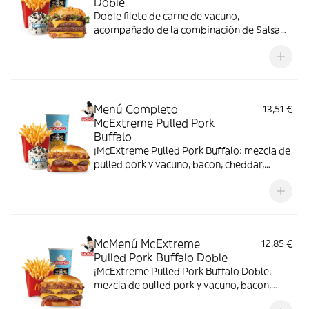
Doble
Doble filete de carne de vacuno,
acompañado de la combinación de Salsa
Western BBQ con mayonesa, cebolla crispy,
doble de cheddar, lechuga fresca y tiras de
bacon, todo ello envuelto en un irresistible
pan con bites de bacon.
Menú Completo
13,51 €
McExtreme Pulled Pork
Buffalo
¡McExtreme Pulled Pork Buffalo: mezcla de
pulled pork y vacuno, bacon, cheddar,
cebolla frita y salsa Buffalo. Sabor bestial
en cada bocado!
McMenú McExtreme
12,85 €
Pulled Pork Buffalo Doble
¡McExtreme Pulled Pork Buffalo Doble:
mezcla de pulled pork y vacuno, bacon,
cheddar, cebolla frita y salsa Buffalo. Sabor