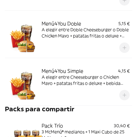
adicional!
Menú4You Doble
5,15 €
A elegir entre Doble Cheeseburger o Doble
Chicken Mayo + patatas fritas o deluxe +
bebida mediana. ¡Puedes añadir un
complemento adicional!
Menú4You Simple
4,15 €
A elegir entre Cheeseburger o Chicken
Mayo + patatas fritas o deluxe + bebida
mediana. ¡Puedes añadir un complemento
adicional!
Packs para compartir
Pack Trío
30,40 €
3 McMenú® medianos + 1 Maxi Cubo de 25