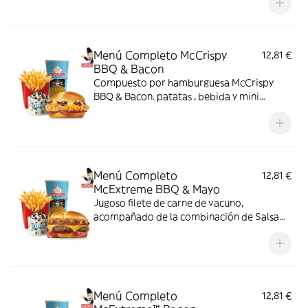
bestial en cada bocado!
Menú Completo McCrispy
12,81 €
BBQ & Bacon
Compuesto por hamburguesa McCrispy
BBQ & Bacon. patatas , bebida y mini
McFlurry
Menú Completo
12,81 €
McExtreme BBQ & Mayo
Jugoso filete de carne de vacuno,
acompañado de la combinación de Salsa
Western BBQ con mayonesa, cebolla crispy,
doble de cheddar, lechuga fresca y tiras de
bacon, todo ello envuelto en un irresistible
pan con bites de bacon.
Menú Completo
12,81 €