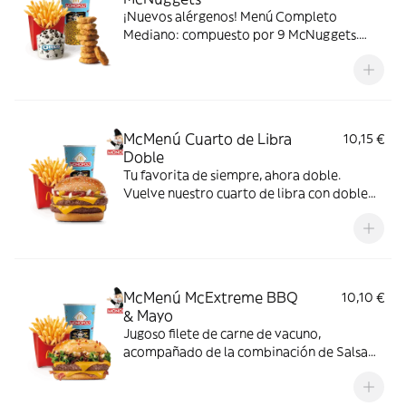
¡Nuevos alérgenos! Menú Completo
Mediano: compuesto por 9 McNuggets.
patatas medianas, bebida mediana y mini
McFlurry.
McMenú Cuarto de Libra
10,15 €
Doble
Tu favorita de siempre, ahora doble.
Vuelve nuestro cuarto de libra con doble
de su jugosa carne 100% vacuno, queso
cheddar, pepinillo, cebolla en tiras, kétchup
y mostaza.
McMenú McExtreme BBQ
10,10 €
& Mayo
Jugoso filete de carne de vacuno,
acompañado de la combinación de Salsa
Western BBQ con mayonesa, cebolla crispy,
doble de cheddar, lechuga fresca y tiras de