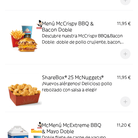
elegir. Pídelas por tiempo limitado
Menú McCrispy BBQ &
11,95 €
Bacon Doble
Descubre nuestra McCrispy BBQ&Bacon
Doble: doble de pollo crujiente, bacon,
cheddar, cebolla fresca y salsa BBQ-
mayonesa en pan de harina de trigo con
copos de patata. ¡Sabor irresistible!
ShareBox® 25 McNuggets®
11,95 €
¡Nuevos alérgenos! Delicioso pollo
rebozado con salsa a elegir
McMenú McExtreme BBQ
11,20 €
& Mayo Doble
Doble filete de carne de vacuno,