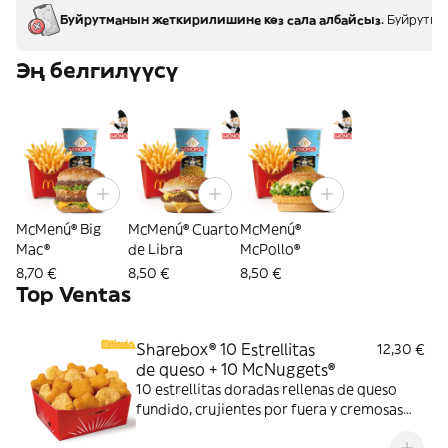
Буйрутманын жеткирилишине көз сала албайсыз.
Буйрутман
Эң белгилүүсү
McMenú® Big
McMenú® Cuarto
McMenú®
Mac®
de Libra
McPollo®
8,70 €
8,50 €
8,50 €
Top Ventas
Sharebox® 10 Estrellitas
12,30 €
de queso + 10 McNuggets®
10 estrellitas doradas rellenas de queso
fundido, crujientes por fuera y cremosas
por dentro y 10 McNuggets con 3 salsas a