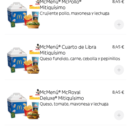
McMenú® McPollo®
8,45 €
Mitiquísimo
Crujiente pollo, mayonesa y lechuga
McMenú® Cuarto de Libra
8,45 €
Mitiquísimo
Queso fundido, carne, cebolla y pepinillos
McMenú® McRoyal
8,45 €
Deluxe® Mitiquísimo
Queso, tomate, mayonesa y lechuga