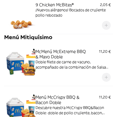
9 Chicken McBites®
2,05 €
¡Nuevos alérgenos! Bocados de crujiente
pollo rebozado
Menú Mitiquísimo
McMenú McExtreme BBQ
11,20 €
& Mayo Doble
Doble filete de carne de vacuno,
acompañado de la combinación de Salsa
Western BBQ con mayonesa, cebolla crispy,
doble de cheddar, lechuga fresca y tiras de
bacon, todo ello envuelto en un irresistible
pan con bites de bacon.
Menú McCrispy BBQ &
11,20 €
Bacon Doble
Descubre nuestra McCrispy BBQ&Bacon
Doble: doble de pollo crujiente, bacon,