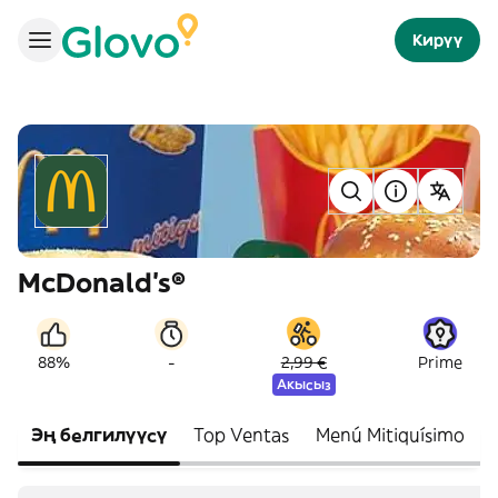
Кирүү
McDonald's®
-
88%
2,99 €
Prime
Акысыз
Эң белгилүүсү
Top Ventas
Menú Mitiquísimo