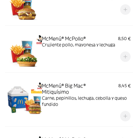
McMenú® McPollo®
8,50 €
Crujiente pollo, mayonesa y lechuga
McMenú® Big Mac®
8,45 €
Mitiquísimo
Carne, pepinillos, lechuga, cebolla y queso
fundido