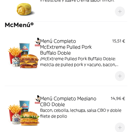
irresistible y suave crema sabor limón.
McMenú®
Menú Completo
15,51 €
McExtreme Pulled Pork
Buffalo Doble
¡McExtreme Pulled Pork Buffalo Doble:
mezcla de pulled pork y vacuno, bacon,
cheddar, cebolla frita y salsa Buffalo. Sabor
bestial en cada bocado!
Menú Completo Mediano
14,96 €
CBO Doble
Bacon, cebolla, lechuga, salsa CBO y doble
filete de pollo