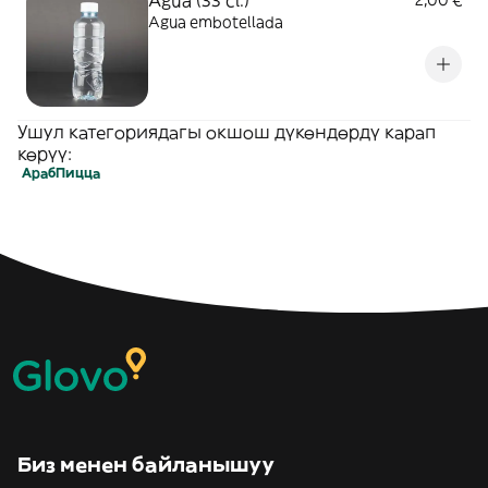
Agua (33 cl.)
2,00 €
Agua embotellada
Ушул категориядагы окшош дүкөндөрдү карап
көрүү:
Араб
Пицца
Биз менен байланышуу