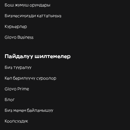
Бош жумуш орундары
Бизнесиңизди каттатыңыз
Курьерлер
Glovo Business
Пайдалуу шилтемелер
Биз тууралуу
Көп берилүүчү суроолор
Glovo Prime
Блог
Биз менен байланышуу
Коопсуздук