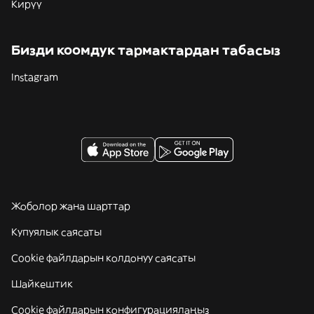
Кирүү
Бизди коомдук тармактардан табасыз
Instagram
Жоболор жана шарттар
Купуялык саясаты
Cookie файлдарын колдонуу саясаты
Шайкештик
Cookie файлдарын конфигурациялаңыз