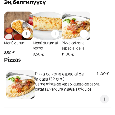
Эң белгилүүсү
Menú durum
Menú durum al
Pizza calzone
horno
especial de la
8,50 €
casa (32 cm.)
9,50 €
11,00 €
Pizzas
Pizza calzone especial de
11,00 €
la casa (32 cm.)
Carne mixta de kebab, queso de cabra,
patatas, verdura y salsa agridulce