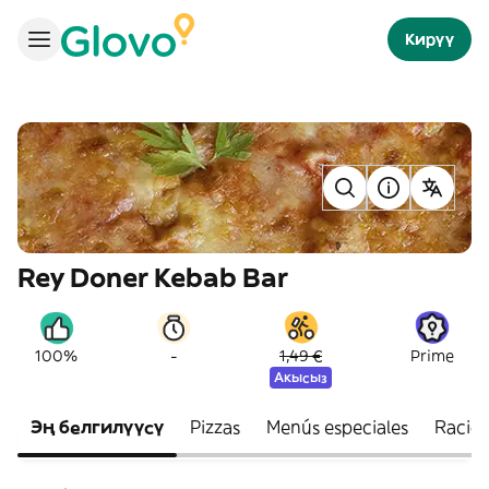
Кирүү
Rey Doner Kebab Bar
-
100%
1,49 €
Prime
Акысыз
Эң белгилүүсү
Pizzas
Menús especiales
Racio