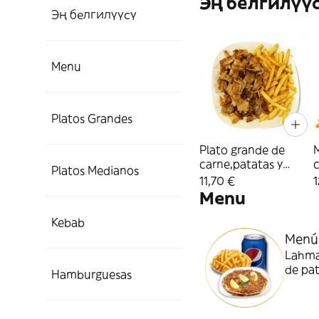
Эң белгилүү
Эң белгилүүсү
Menu
Platos Grandes
Plato grande de
carne,patatas y
Platos Medianos
salsas
11,70 €
1
Menu
Kebab
Menú 
Lahmac
de pat
Hamburguesas