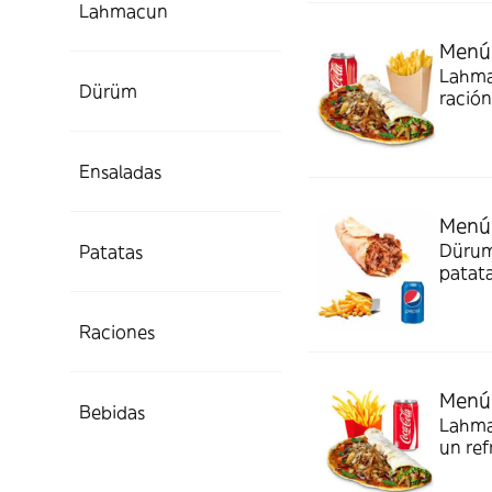
Lahmacun
Menú
Lahmac
Dürüm
ración
Ensaladas
Menú 
Dürum 
Patatas
patata
Raciones
Menú
Bebidas
Lahmac
un ref