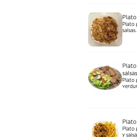
Plato
Plato 
salsas.
Plato
salsa
Plato 
verdur
Plato
Plato 
y salsa