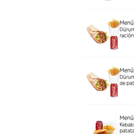
Menú
Dürum 
ración
Menú
Dürum 
de pat
Menú 
Kebab 
patata