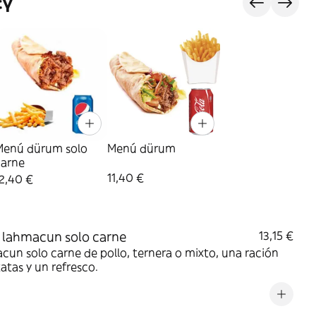
сү
Menú dürum solo
Menú dürum
carne
11,40 €
2,40 €
lahmacun solo carne
13,15 €
un solo carne de pollo, ternera o mixto, una ración
atas y un refresco.