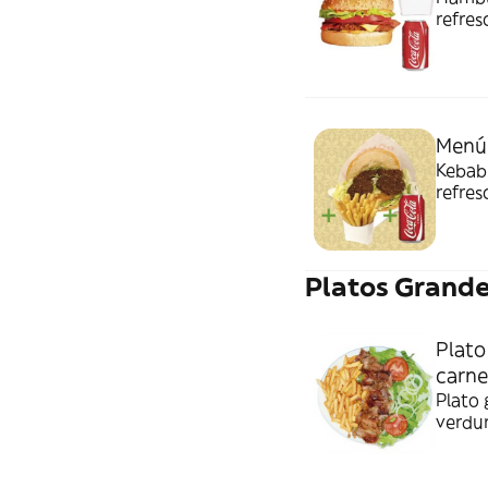
refres
Menú 
Kebab 
refres
Platos Grand
Plato
carne
Plato 
verdur