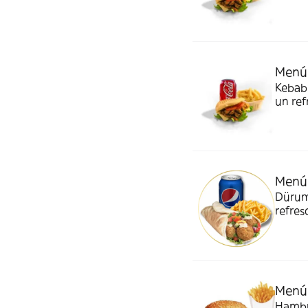
Menú
Kebab 
un ref
Menú 
Dürum 
refres
Menú
Hambur