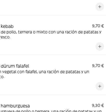
 kebab
9,70 €
de pollo, ternera o mixto con una ración de patatas y
resco.
dürum falafel
9,70 €
vegetal con falafel, una ración de patatas y un
co.
 hamburguesa
9,30 €
guesa de pollo o ternera, una ración de patatas y un