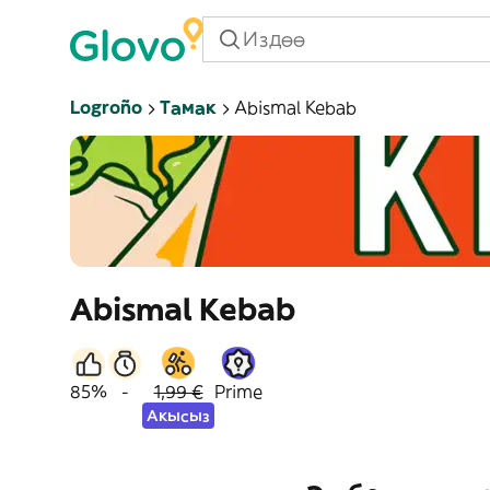
Logroño
Тамак
Abismal Kebab
Abismal Kebab
85%
-
1,99 €
Prime
Акысыз