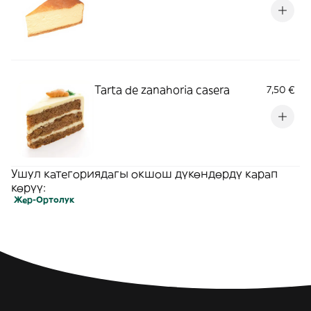
Tarta de zanahoria casera
7,50 €
Ушул категориядагы окшош дүкөндөрдү карап
көрүү:
Жер-Ортолук