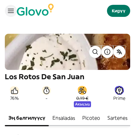
Кирүү
Los Rotos De San Juan
-
76%
0,19 €
Prime
Акысыз
Эң белгилүүсү
Ensaladas
Picoteo
Sartenes