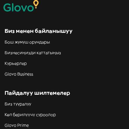
Биз менен байланышуу
Бош жумуш орундары
Бизнесиңизди каттатыңыз
Курьерлер
Glovo Business
Пайдалуу шилтемелер
Биз тууралуу
Көп берилүүчү суроолор
Glovo Prime