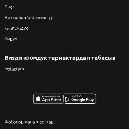
Блог
Биз менен байланышуу
Коопсуздук
Кирүү
Бизди коомдук тармактардан табасыз
Instagram
Жоболор жана шарттар