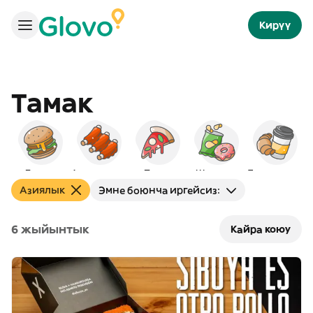
Кирүү
Тамак
Бургер
Америкалык
Пицца
Шам-шум
Таңкы тамак
Азиялык
Эмне боюнча иргейсиз:
6 жыйынтык
Кайра коюу