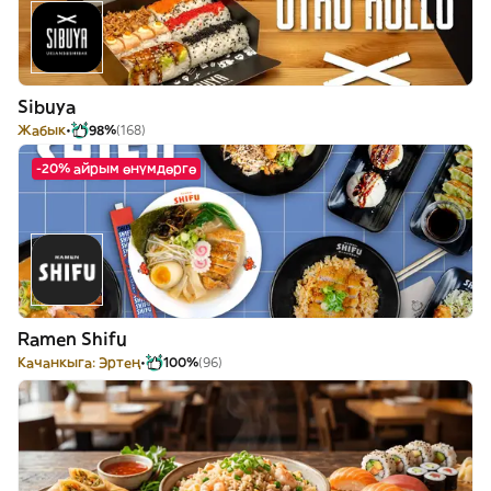
Sibuya
Жабык
98%
(168)
-20% айрым өнүмдөргө
Ramen Shifu
Качанкыга: Эртең
100%
(96)