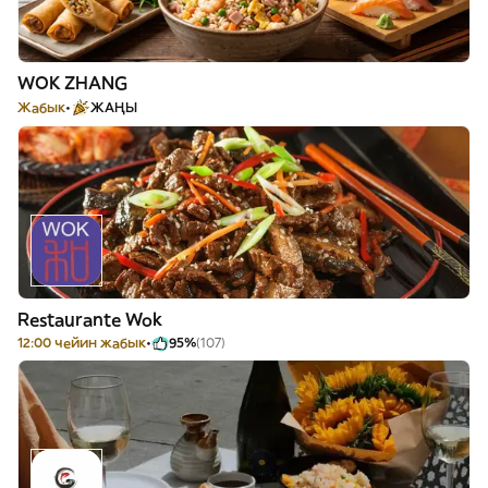
WOK ZHANG
Жабык
ЖАҢЫ
Restaurante Wok
12:00 чейин жабык
95%
(107)