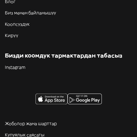
Блог
Биз менен байланышуу
Коопсуздук
Кирүү
Бизди коомдук тармактардан табасыз
Instagram
Жоболор жана шарттар
Купуялык саясаты