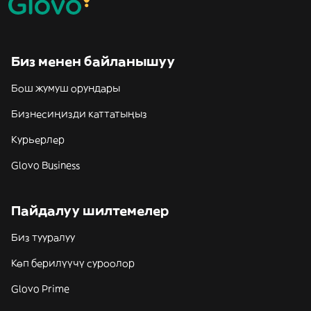
Биз менен байланышуу
Бош жумуш орундары
Бизнесиңизди каттатыңыз
Курьерлер
Glovo Business
Пайдалуу шилтемелер
Биз тууралуу
Көп берилүүчү суроолор
Glovo Prime