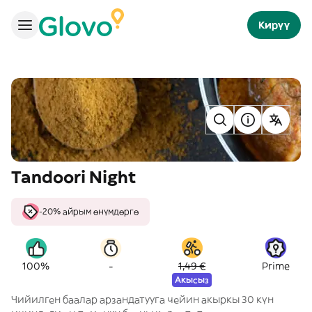
Кирүү
Tandoori Night
-20% айрым өнүмдөргө
-
100%
1,49 €
Prime
Акысыз
Чийилген баалар арзандатууга чейин акыркы 30 күн