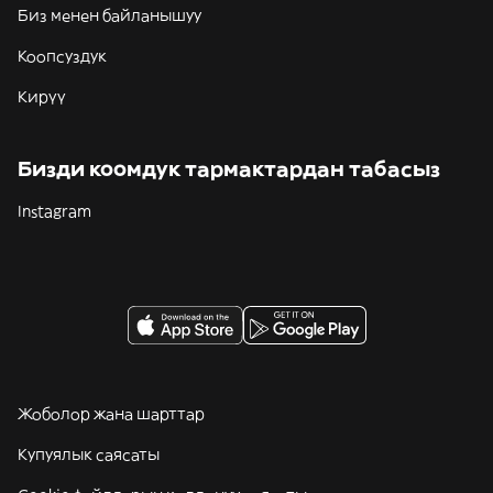
Биз менен байланышуу
Коопсуздук
Кирүү
Бизди коомдук тармактардан табасыз
Instagram
Жоболор жана шарттар
Купуялык саясаты