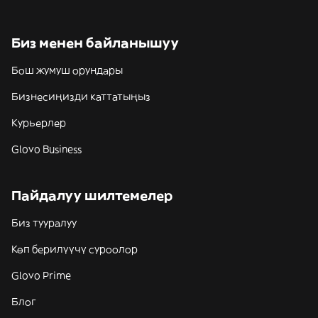
Биз менен байланышуу
Бош жумуш орундары
Бизнесиңизди каттатыңыз
Курьерлер
Glovo Business
Пайдалуу шилтемелер
Биз тууралуу
Көп берилүүчү суроолор
Glovo Prime
Блог