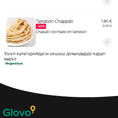
Tandoori Chappati
1,80 €
2,25 €
-20%
Chapati cocinado en tandoor
Ушул категориядагы окшош дүкөндөрдү карап
көрүү:
Индиялык