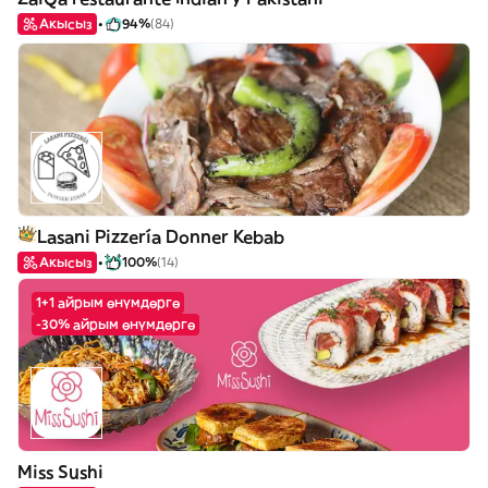
Акысыз
94%
(84)
Lasani Pizzería Donner Kebab
Акысыз
100%
(14)
1+1 айрым өнүмдөргө
-30% айрым өнүмдөргө
Miss Sushi