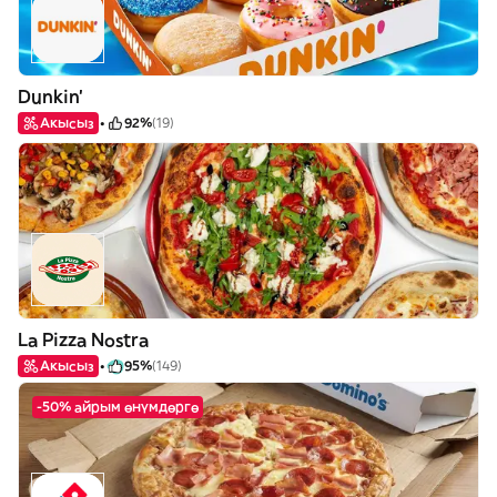
Dunkin'
Акысыз
92%
(19)
La Pizza Nostra
Акысыз
95%
(149)
-50% айрым өнүмдөргө