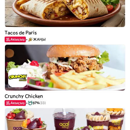
Tacos de Paris
Акысыз
ЖАҢЫ
Crunchy Chicken
Акысыз
97%
(33)