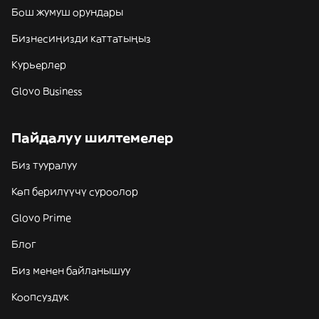
Бош жумуш орундары
Бизнесиңизди каттатыңыз
Курьерлер
Glovo Business
Пайдалуу шилтемелер
Биз тууралуу
Көп берилүүчү суроолор
Glovo Prime
Блог
Биз менен байланышуу
Коопсуздук