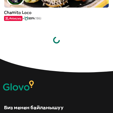
Chamito Loco
Акысыз
99%
(186)
Биз менен байланышуу