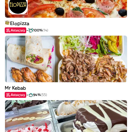
Elopizza
Акысыз
100%
(14)
Mr Kebab
Акысыз
94%
(55)