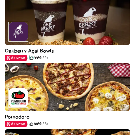
Oakberry Açaí Bowls
Акысыз
99%
(32)
Pomodoro
Акысыз
88%
(38)