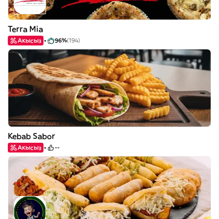
Terra Mia
Акысыз
96%
(194)
Kebab Sabor
Акысыз
--