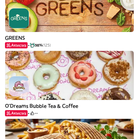
GREENS
Акысыз
98%
(125)
O'Dreams Bubble Tea & Coffee
Акысыз
--