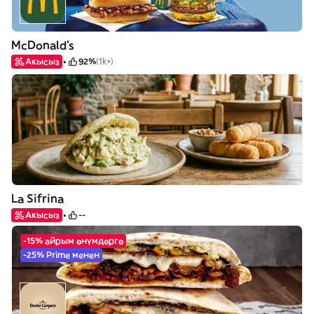
McDonald's
Акысыз
92%
(1k+)
La Sifrina
Акысыз
--
-15% айрым өнүмдөргө
-25% Prime менен