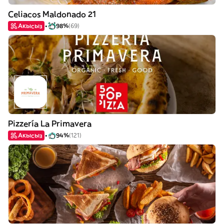
Celiacos Maldonado 21
Акысыз
98%
(69)
Pizzería La Primavera
Акысыз
94%
(121)