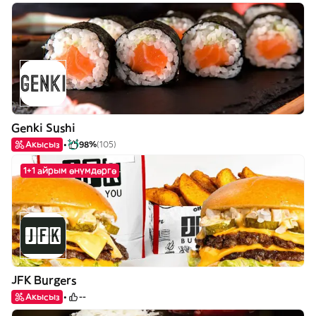
Genki Sushi
Акысыз
98%
(105)
1+1 айрым өнүмдөргө
JFK Burgers
Акысыз
--