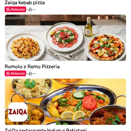
Zaiqa kebab pizza
Акысыз
--
Romolo y Remo Pizzeria
Акысыз
--
ZaiQa restaurante Indian y Pakistani