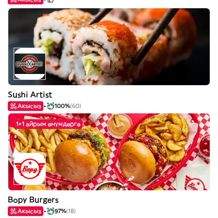
Sushi Artist
Акысыз
100%
(60)
1+1 айрым өнүмдөргө
Bopy Burgers
Акысыз
97%
(18)