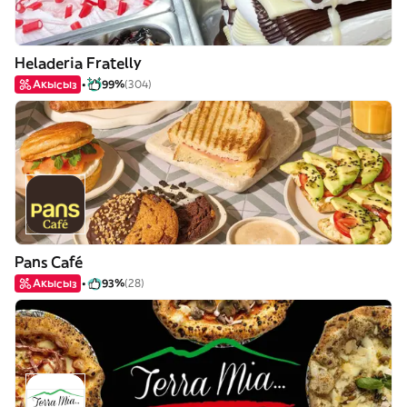
Heladeria Fratelly
Акысыз
99%
(304)
Pans Café
Акысыз
93%
(28)