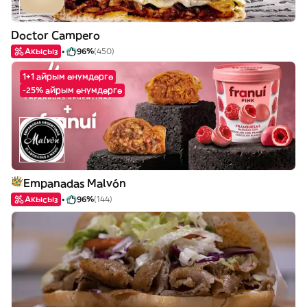
Doctor Campero
Акысыз
96%
(450)
1+1 айрым өнүмдөргө
-25% айрым өнүмдөргө
Empanadas Malvón
Акысыз
96%
(144)