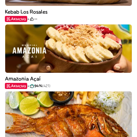
Kebab Los Rosales
Акысыз
--
Amazonia Açaí
Акысыз
94%
(421)