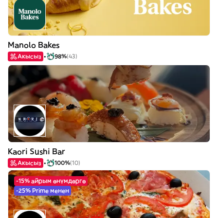
Manolo Bakes
Акысыз
98%
(43)
Kaori Sushi Bar
Акысыз
100%
(10)
-15% айрым өнүмдөргө
-25% Prime менен