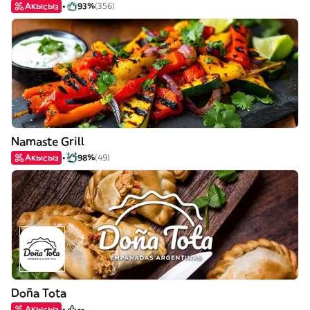
Акысыз
93%
(356)
Namaste Grill
Акысыз
98%
(49)
Doña Tota
Акысыз
--