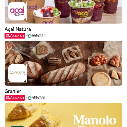
Açaí Natura
Акысыз
99%
(124)
Granier
Акысыз
95%
(39)