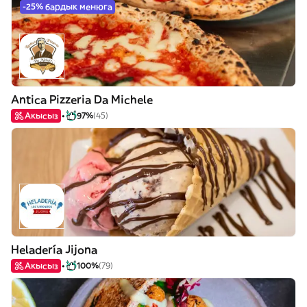
-25% бардык менюга
Antica Pizzeria Da Michele
Акысыз
97%
(45)
Heladería Jijona
Акысыз
100%
(79)