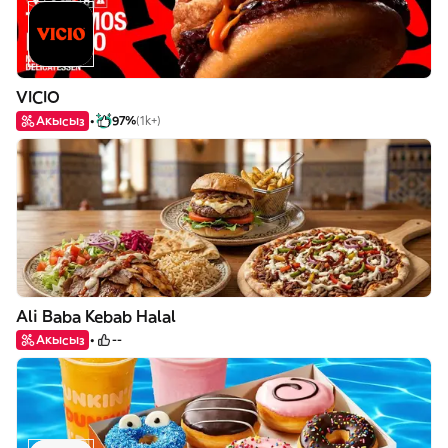
VICIO
Акысыз
97%
(1k+)
Ali Baba Kebab Halal
Акысыз
--