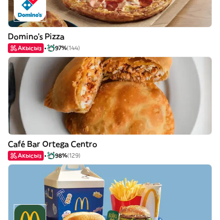
Domino's Pizza
Акысыз
97%
(144)
Café Bar Ortega Centro
Акысыз
98%
(129)