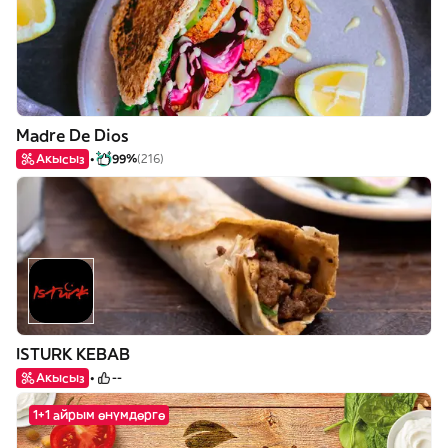
Madre De Dios
Акысыз
99%
(216)
ISTURK KEBAB
Акысыз
--
1+1 айрым өнүмдөргө