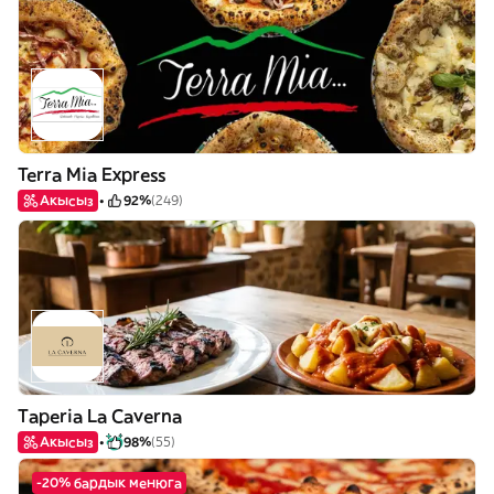
Terra Mia Express
Акысыз
92%
(249)
Taperia La Caverna
Акысыз
98%
(55)
-20% бардык менюга