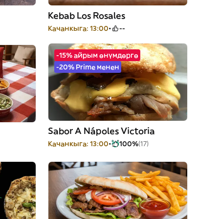
Kebab Los Rosales
Качанкыга: 13:00
--
-15% айрым өнүмдөргө
-20% Prime менен
Sabor A Nápoles Victoria
Качанкыга: 13:00
100%
(17)