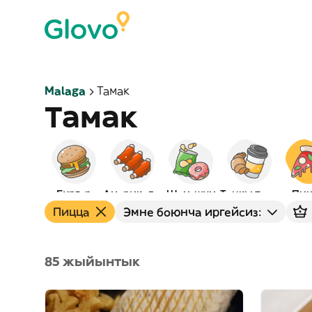
Malaga
Тамак
Тамак
Бургер
Америкалык
Шам-шум
Таңкы тамак
Пиц
Пицца
Эмне боюнча иргейсиз:
85 жыйынтык