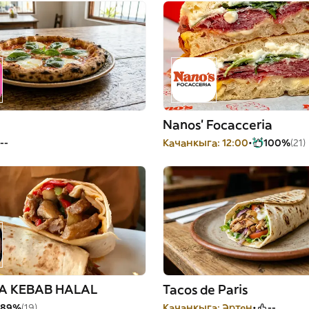
Nanos’ Focacceria
--
Качанкыга: 12:00
100%
(21)
BA KEBAB HALAL
Tacos de Paris
89%
(19)
Качанкыга: Эртең
--