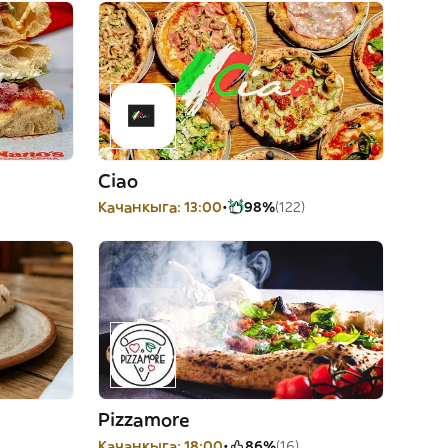
Ciao
Качанкыга: 13:00
98%
(122)
Pizzamore
Качанкыга: 18:00
86%
(16)