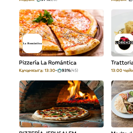
Pizzería La Romántica
Trattori
Качанкыга: 13:30
93%
(45)
13:00 че