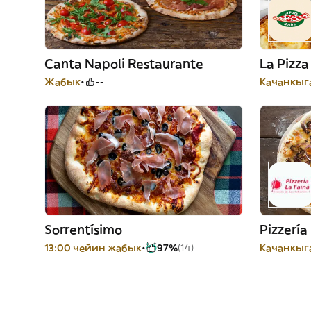
Canta Napoli Restaurante
La Pizza
Жабык
--
Качанкыга
Sorrentísimo
Pizzería
13:00 чейин жабык
97%
(14)
Качанкыга