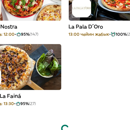
 Nostra
La Pala D´Oro
: 12:00
95%
(147)
13:00 чейин жабык
100%
(
 La Fainá
: 13:30
95%
(27)