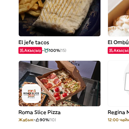
El jefe tacos
El Ombú
Акысыз
100%
(15)
Акысы
Roma Slice Pizza
Regina 
Жабык
90%
(10)
12:00 че