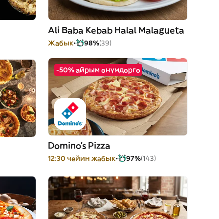
Ali Baba Kebab Halal Malagueta
Жабык
98%
(39)
-50% айрым өнүмдөргө
Domino's Pizza
12:30 чейин жабык
97%
(143)