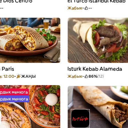
e Dios Centro
El Turco Istanbul Kebab
--
Жабык
--
 Paris
Isturk Kebab Alameda
: 12:00
ЖАҢЫ
Жабык
86%
(12)
ардык менюга
ардык менюга