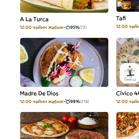
Tafi
A La Turca
12:00 че
12:00 чейин жабык
95%
(73)
Madre De Dios
Cívico 4
12:00 чейин жабык
99%
(218)
12:00 че