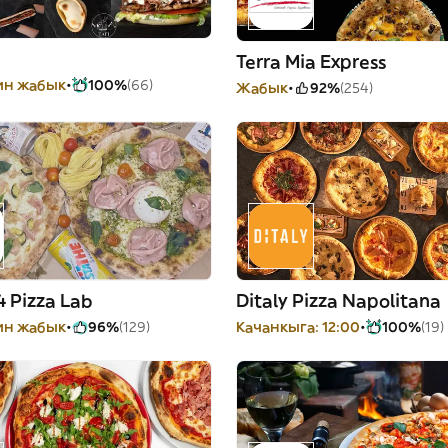
Terra Mia Express
йин жабык
100%
(66)
Жабык
92%
(254)
4 Pizza Lab
Ditaly Pizza Napolitana
йин жабык
96%
(129)
Качанкыга: 12:00
100%
(19)