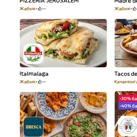
PIZZERÍA JERUSALEM
Madre d
Жабык
--
Жабык
Italmalaga
Tacos de
Жабык
--
Качанкыга
-30% б
-40% б