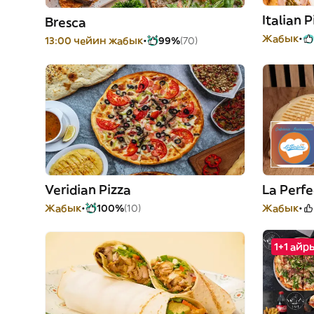
Italian P
Bresca
Жабык
13:00 чейин жабык
99%
(70)
Veridian Pizza
La Perf
Жабык
100%
(10)
Жабык
1+1 ай