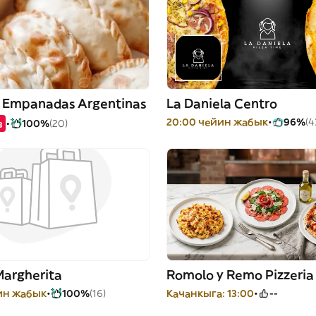
 Empanadas Argentinas
La Daniela Centro
20:00 чейин жабык
96%
(4
з
100%
(20)
Margherita
Romolo y Remo Pizzeria
йин жабык
100%
(16)
Качанкыга: 13:00
--