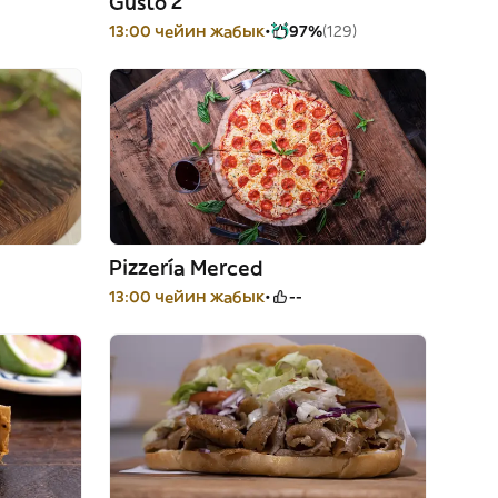
Gusto 2
13:00 чейин жабык
97%
(129)
Pizzería Merced
13:00 чейин жабык
--