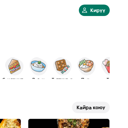
Кирүү
егетариан
Сэндвичтер
Веган
Таттуулар
Поке
Тай
Кайра коюу