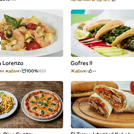
a Lorenzo
Gofres II
йин жабык
100%
(60)
Жабык
--