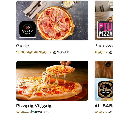
Gusto
Piupizza
13:00 чейин жабык
90%
(31)
Жабык
Pizzeria Vittoria
ALI BA
Жабык
97%
(26)
Жабык