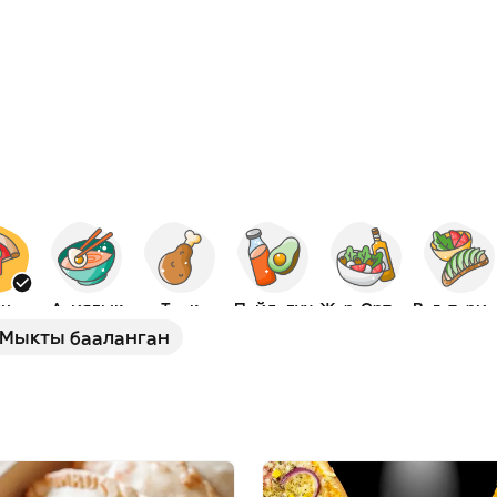
ца
Азиялык
Тоок
Пайдалуу
Жер-Ортолук
В
Мыкты бааланган