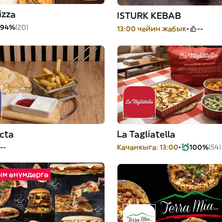
izza
ISTURK KEBAB
94%
(20)
13:00 чейин жабык
--
ecta
La Tagliatella
--
Качанкыга: 13:00
100%
(54)
рым өнүмдөргө