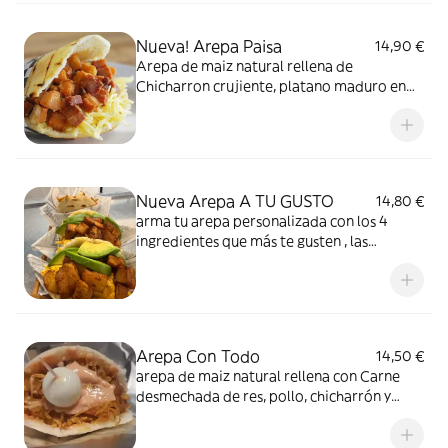
Nueva! Arepa Paisa
14,90 €
Arepa de maiz natural rellena de
Chicharron crujiente, platano maduro en
cuadritos y queso. Debes Probar esta
Delicia.
Nueva Arepa A TU GUSTO
14,80 €
arma tu arepa personalizada con los 4
ingredientes que más te gusten , las
opciones son interminables
Arepa Con Todo
14,50 €
arepa de maiz natural rellena con Carne
desmechada de res, pollo, chicharrón y
huevo de codorniz con el guiso tradicional
colombiano.