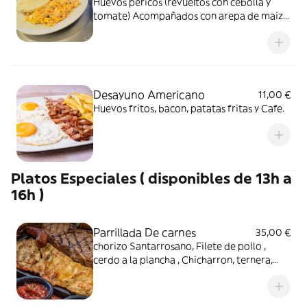
Huevos pericos (revueltos con cebolla y
tomate) Acompañados con arepa de maiz,
queso latino.
Desayuno Americano
11,00 €
Huevos fritos, bacon, patatas fritas y Cafe.
Platos Especiales ( disponibles de 13h a
16h )
Parrillada De carnes
35,00 €
chorizo Santarrosano, Filete de pollo ,
cerdo a la plancha , Chicharron, ternera,
compañado de patatas , patacón y Arroz y
salsas de la casa.