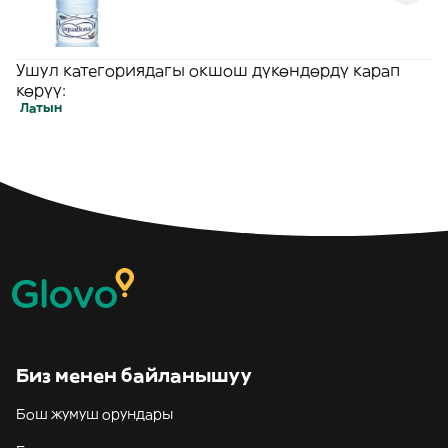
Ушул категориядагы окшош дүкөндөрдү карап
көрүү:
Латын
Биз менен байланышуу
Бош жумуш орундары