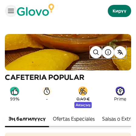
Кирүү
CAFETERIA POPULAR
-
99%
0,49 €
Prime
Акысыз
Эң белгилүүсү
Ofertas Especiales
Salsas o Extras