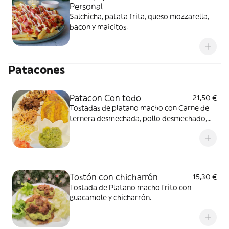
Personal
Salchicha, patata frita, queso mozzarella,
bacon y maicitos.
Patacones
Patacon Con todo
21,50 €
Tostadas de platano macho con Carne de
ternera desmechada, pollo desmechado,
chicharrón, queso mozzarella y guacamole.
Tostón con chicharrón
15,30 €
Tostada de Platano macho frito con
guacamole y chicharrón.