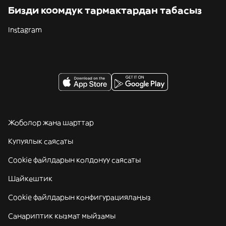
Бизди коомдук тармактардан табасыз
Instagram
Жоболор жана шарттар
Купуялык саясаты
Cookie файлдарын колдонуу саясаты
Шайкештик
Cookie файлдарын конфигурациялаңыз
Санариптик кызмат мыйзамы