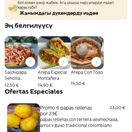
Бул дүкөн азыр жабык. Ага окшош нерселерди издеп
көрөсүзбү?
Жанымдагы дүкөндөрдү издөө
Эң белгилүүсү
Salchipapa
Arepa Especial
Arepa Con Todo
Sencilla
Montañera
14,50 €
Personal
12,50 €
14,90 €
Ofertas Especiales
Promo 6 papas rellenas
23,00 €
por 23€
papas rellenas con ternera desmechada,
arroz y guiso tradicional colombiano