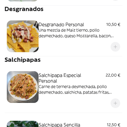
Desgranados
Desgranado Personal
10,50 €
Una mezcla de Maiz tierno, pollo
desmechado, queso Mozzarella, bacon,
Salchicha acompañados con nachos.
Salchipapas
Salchipapa Especial
22,00 €
Personal
Carne de ternera desmechada, pollo
desmechado, salchicha, patatas fritas,
bacon, queso , maíz y salsa rosa.
Salchipapa Sencilla
12,50 €