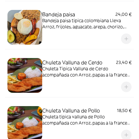
Bandeja paisa
24,00 €
Bandeja paisa tipica colombiana Lleva
Arroz, frijoles, aguacate, arepa, chorizo,
carne molida, chicharrón, huevo frito y
tajada de platano maduro.
Chuleta Valluna de Cerdo
23,40 €
Chuleta Tipica Valluna de Cerdo
acompañada con Arroz, papas a la francesa
y ensalada.
Chuleta Valluna de Pollo
18,50 €
Chuleta tipica valluna de Pollo
acompañada con Arroz, papas a la francesa
y ensalada.