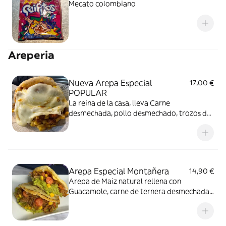
Mecato colombiano
Areperia
Nueva Arepa Especial
17,00 €
POPULAR
La reina de la casa, lleva Carne
desmechada, pollo desmechado, trozos de
chicharrones, queso mozzarella, maíz
tierno y Plátano maduro en trocitos,
nuestra arepa más especial
Arepa Especial Montañera
14,90 €
Arepa de Maiz natural rellena con
Guacamole, carne de ternera desmechada,
maiz tierno, queso mozzarella, chorizo
santarrosano