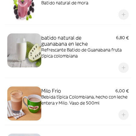
Batido natural de mora
batido natural de
6,80 €
guanabana en leche
Refrescante Batido de Guanabana fruta
típica colombiana
Milo Frio
6,00 €
Bebida típica Colombiana, hecho con leche
entera y Milo. Vaso de 500ml