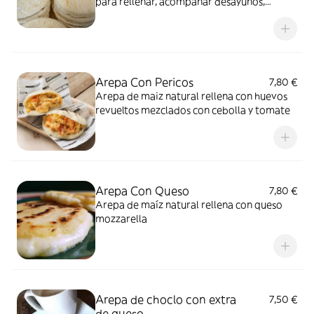
para rellenar, acompañar desayunos,
comidas , meriendas o lo que más te guste.
Solo calentar en parrilla o sartén y comer al
gusto, ( vienen frías) sin conservantes,
pueden durar hasta 1 semana en nevera o
mucho más en congelador.
Arepa Con Pericos
7,80 €
Arepa de maiz natural rellena con huevos
revueltos mezclados con cebolla y tomate
Arepa Con Queso
7,80 €
Arepa de maíz natural rellena con queso
mozzarella
Arepa de choclo con extra
7,50 €
de queso