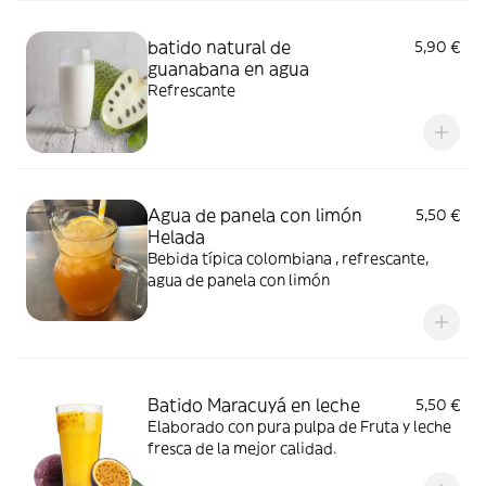
batido natural de
5,90 €
guanabana en agua
Refrescante
Agua de panela con limón
5,50 €
Helada
Bebida típica colombiana , refrescante,
agua de panela con limón
Batido Maracuyá en leche
5,50 €
Elaborado con pura pulpa de Fruta y leche
fresca de la mejor calidad.