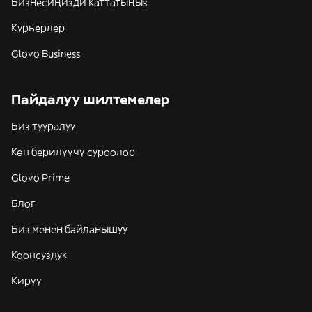
Бизнесиңизди каттатыңыз
Курьерлер
Glovo Business
Пайдалуу шилтемелер
Биз тууралуу
Көп берилүүчү суроолор
Glovo Prime
Блог
Биз менен байланышуу
Коопсуздук
Кирүү