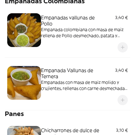
Empanadas Colombianas
Empanadas vallunas de
3,40 €
Pollo
Empanada colombiana con masa de maiz
rellena de Pollo desmechado, patata y
guiso tradicional.
Empanada Vallunas de
3,40 €
Ternera
Empanadas con masa de maiz molido y
crujientes, rellenas con carne desmechada,
papa y guiso, las tipicas vallunas, con aji
delicioso.
Panes
Chicharrones de dulce de
3,10 €