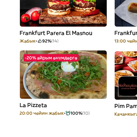
Frankfurt Parera El Masnou
Frankfur
Жабык
92%
(14)
13:00 че
-20% айрым өнүмдөргө
La Pizzeta
Pim Pam
20:00 чейин жабык
100%
(10)
Качанкыга