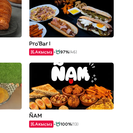
Pro'Bar I
Акысыз
97%
(46)
ÑAM
Акысыз
100%
(13)