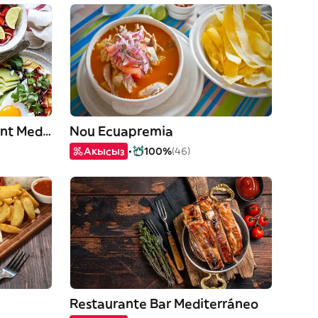
Cerveseria Bar Restaurant Mediterráneo
Nou Ecuapremia
Акысыз
100%
(46)
Restaurante Bar Mediterráneo