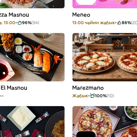
izza Masnou
Meneo
: 13:00
96%
(34)
13:00 чейин жабык
86%
(2
 El Masnou
Marezmano
--
Жабык
100%
(10)