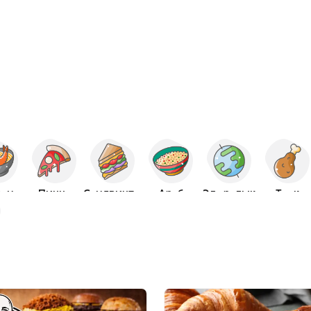
он
Пицца
Сэндвичтер
Араб
Эл аралык
Тоок