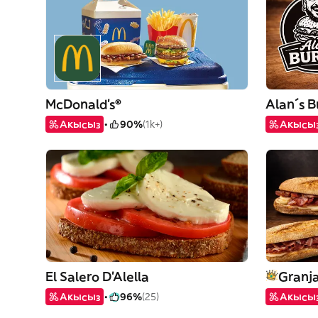
McDonald's®
Alan´s B
Акысыз
90%
(1k+)
Акысы
El Salero D'Alella
Granja
Акысыз
96%
(25)
Акысы