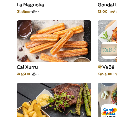
La Magnolia
Жабык
--
12:00 че
Cal Xurru
VaBé
Жабык
--
Качанкыг