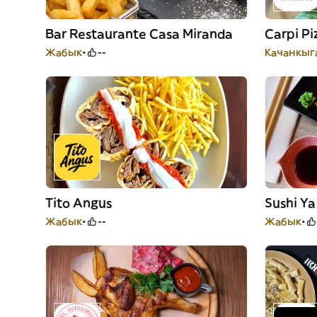
Bar Restaurante Casa Miranda
Carpi P
Жабык
--
Качанкыга
Tito Angus
Sushi Ya
Жабык
--
Жабык