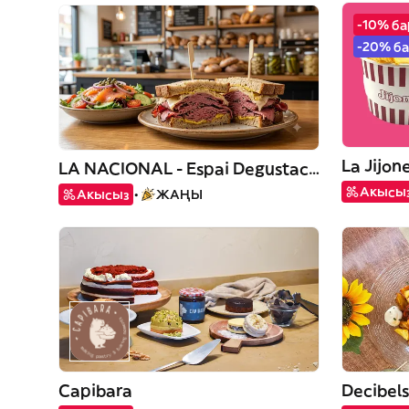
-10% б
-20% б
La Jijon
LA NACIONAL - Espai Degustació
Акысы
Акысыз
ЖАҢЫ
Capibara
Decibels