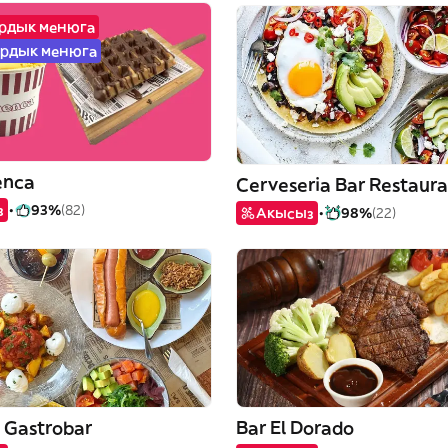
ардык менюга
ардык менюга
enca
з
93%
(82)
Акысыз
98%
(22)
 Gastrobar
Bar El Dorado