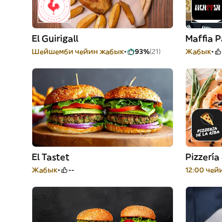
El Guirigall
Maffia P
Шейшемби чейин жабык
93%
(21)
Жабык
El Tastet
Pizzería
Жабык
--
12:00 че