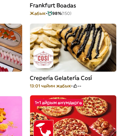
Frankfurt Boadas
Жабык
98%
(150)
Crepería Gelatería Cosí
13:01 чейин жабык
--
1+1 айрым өнүмдөргө