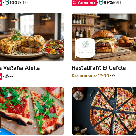
з
100%
(17)
Акысыз
99%
(69)
a Vegana Alella
Restaurant El Cercle
Качанкыга: 12:00
--
з
--