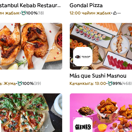
Gondal Istanbul Kebab Restaurant
Gondal Pizza
йин жабык
100%
(18)
12:00 чейин жабык
--
Más que Sushi Masnou
а: Жума
100%
(39)
Качанкыга: 13:00
99%
(468)