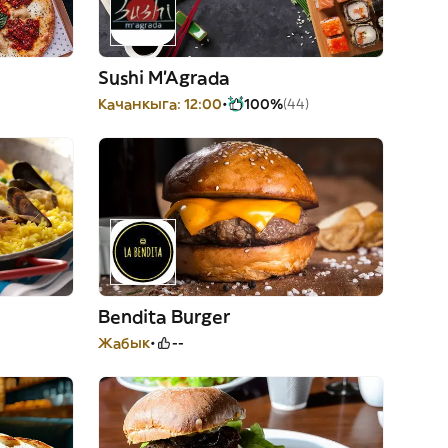
Sushi M'Agrada
Качанкыга: 12:00
100%
(44)
Bendita Burger
Жабык
--