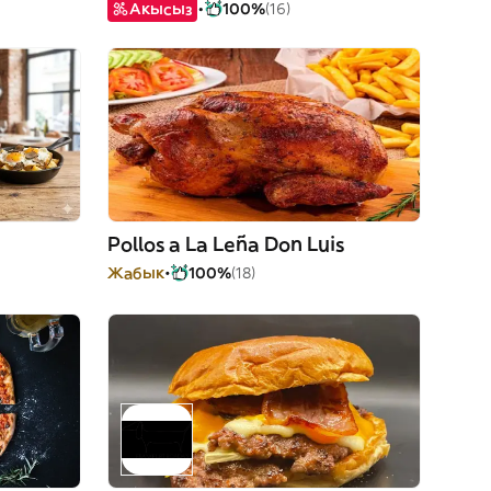
Акысыз
100%
(16)
Pollos a La Leña Don Luis
Жабык
100%
(18)