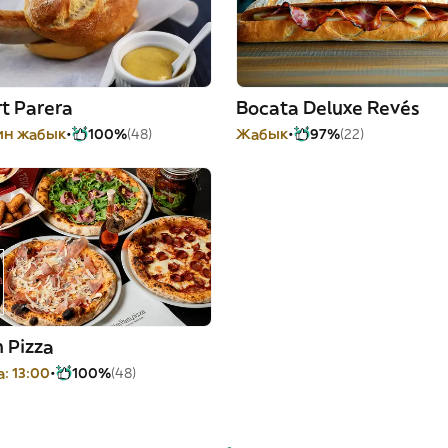
t Parera
Bocata Deluxe Revés
йин жабык
100%
(48)
Жабык
97%
(22)
 Pizza
: 13:00
100%
(48)