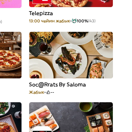
Telepizza
13:00 чейин жабык
100%
(43)
0)
Soc@Rrats By Saloma
Жабык
--