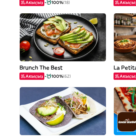
Акысыз
100%
(18)
Акысы
Brunch The Best
La Petit
Акысыз
100%
(62)
Акысы