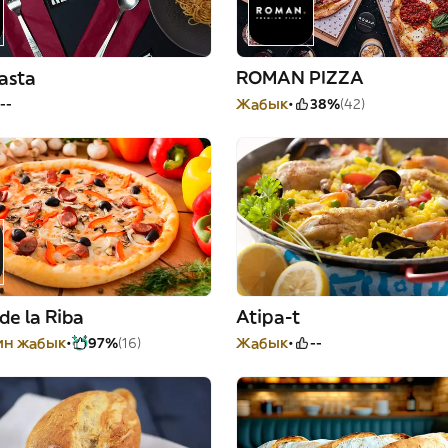
asta
ROMAN PIZZA
--
Жабык
38%
(42)
 de la Riba
Atipa-t
йин жабык
97%
(16)
Жабык
--