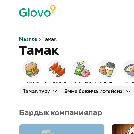
Masnou
Тамак
Тамак
Бургер
Америкалык
Шам-шум
Таңкы тамак
Жап
Тамак түрү
Эмне боюнча иргейсиз:
Бардык компаниялар