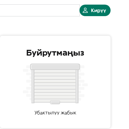
Кирүү
Буйрутмаңыз
Убактылуу жабык