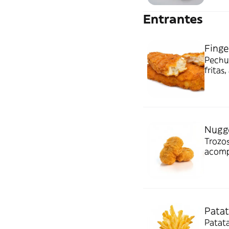
Entrantes
Finge
Pechug
frita
Nugge
Trozos
acomp
Patat
Patata