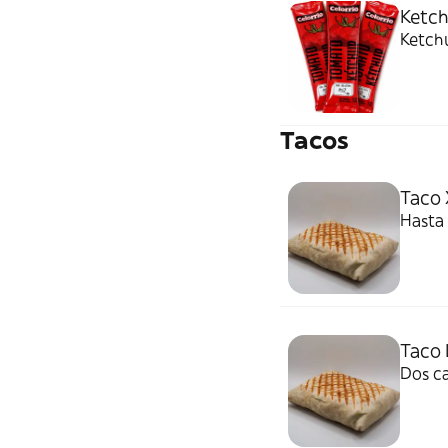
Ketch
Ketchu
Tacos
Taco 
Hasta 
Taco 
Dos ca