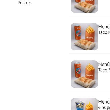
Postres
Menú
Taco M
Menú
Taco S
Menú 
6 nugg