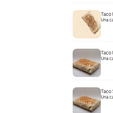
Taco
Una ca
Taco
Una ca
Taco 
Una ca