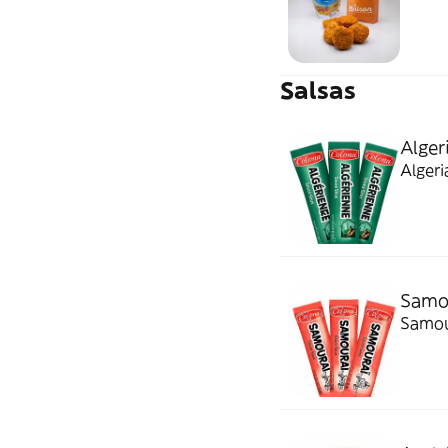
Salsas
Alger
Algeri
Samou
Samour