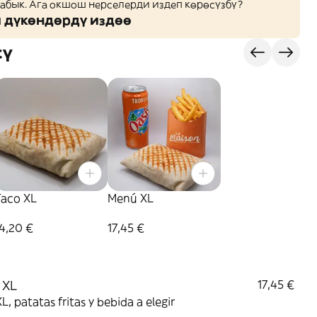
жабык. Ага окшош нерселерди издеп көрөсүзбү?
дүкөндөрдү издөө
сү
Taco XL
Menú XL
4,20 €
17,45 €
 XL
17,45 €
L, patatas fritas y bebida a elegir