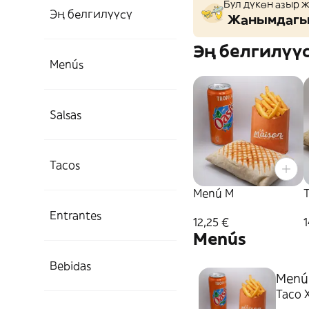
Бул дүкөн азыр 
Эң белгилүүсү
Жанымдагы 
Эң белгилүү
Menús
Salsas
Tacos
Menú M
Entrantes
12,25 €
1
Menús
Bebidas
Menú
Taco X