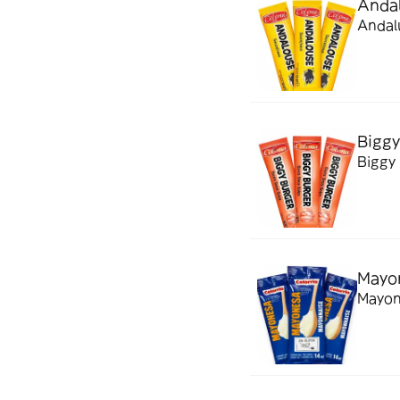
Andal
Andalu
Biggy
Biggy 
Mayon
Mayone