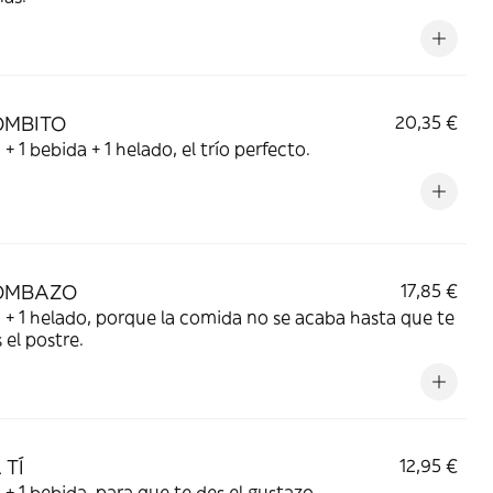
OMBITO
20,35 €
a + 1 bebida + 1 helado, el trío perfecto.
OMBAZO
17,85 €
a + 1 helado, porque la comida no se acaba hasta que te
el postre.
 TÍ
12,95 €
a + 1 bebida, para que te des el gustazo.