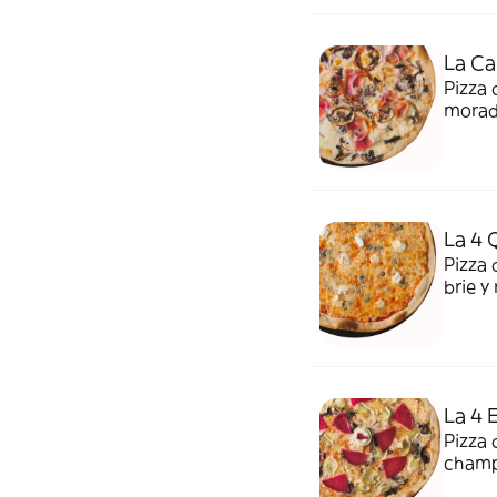
La Ca
Pizza 
morad
más n
La 4 
Pizza
brie y
La 4 
Pizza
champi