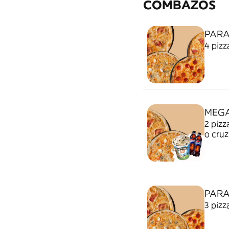
COMBAZOS
PARA
4 pizz
MEG
2 pizz
o cruz
PARA
3 pizz