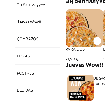
Эң белгилүү
Эң белгилүүсү
Jueves Wow!!
COMBAZOS
PARA DOS
PIZZAS
21,90 €
1
Jueves Wow!!
POSTRES
Juev
Todos 
BEBIDAS