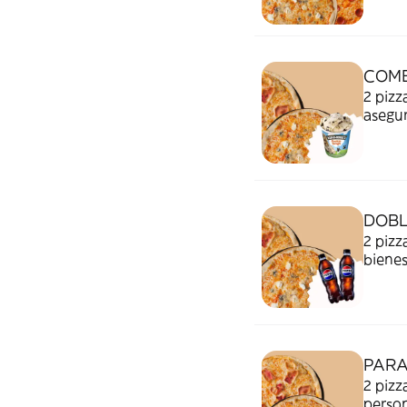
COMB
2 pizza
asegu
DOB
2 pizz
bienes
PARA
2 pizz
person