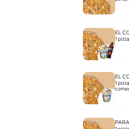
EL C
1 pizz
EL C
1 pizz
comes 
PARA
1 pizz