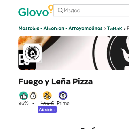
Mostoles - Alcorcon - Arroyomolinos
Тамак
Fuego y Leña Pizza
96%
-
1,49 €
Prime
Акысыз