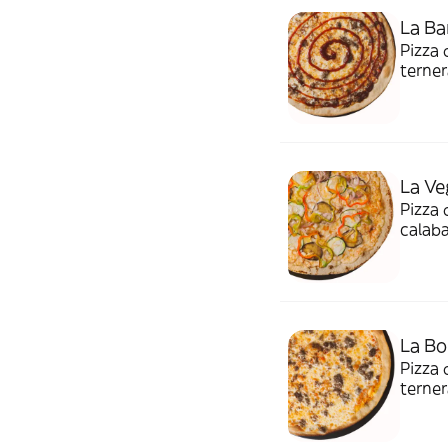
La Ba
Pizza 
terner
La Ve
Pizza
calaba
La Bo
Pizza
terner