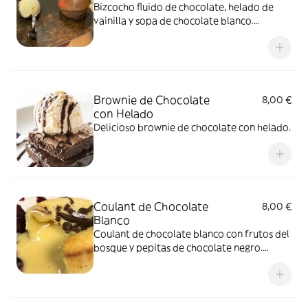
Bizcocho fluido de chocolate, helado de
vainilla y sopa de chocolate blanco.
Alérgenos: Lácteos, Gluten, Huevo, Frutos
Secos, Soja, Sésamo, Moluscos
Brownie de Chocolate
8,00 €
con Helado
Delicioso brownie de chocolate con helado.
Coulant de Chocolate
8,00 €
Blanco
Coulant de chocolate blanco con frutos del
bosque y pepitas de chocolate negro.
Alérgenos: Lácteos, Gluten, Huevo, Frutos
Secos