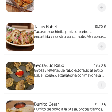
nuestra salsa cheddar. Alérgenos: Lácteos,
Gluten y Sulfitos
Tacos Babel
13,70 €
Tacos de cochinita pibil con cebolla
encurtida y nuestro guacamole. Alérgenos:
Gluten y Sulfitos
Gyozas de Rabo
13,20 €
Gyozas rellenas de rabo estofado al estilo
Babel, coulis de zanahoria con mayonesa de
soja y sriracha. Alérgenos: Gluten, Lácteos,
Huevo, Soja , Sulfitos y Sésamo
Burrito Cesar
11,30 €
Burrito de pollo a la brasa, brotes tiernos,