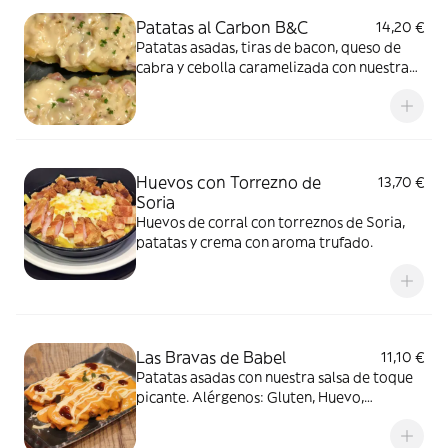
Patatas al Carbon B&C
14,20 €
Patatas asadas, tiras de bacon, queso de
cabra y cebolla caramelizada con nuestra
salsa ranchera. Alérgenos: Gluten, Lácteos,
Huevo, Mostaza, Soja
Huevos con Torrezno de
13,70 €
Soria
Huevos de corral con torreznos de Soria,
patatas y crema con aroma trufado.
Las Bravas de Babel
11,10 €
Patatas asadas con nuestra salsa de toque
picante. Alérgenos: Gluten, Huevo,
Mostaza, Soja y Sulfitos