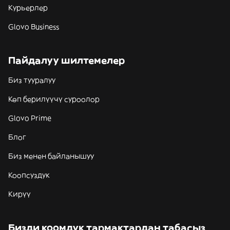
Курьерлер
Glovo Business
Пайдалуу шилтемелер
Биз тууралуу
Көп берилүүчү суроолор
Glovo Prime
Блог
Биз менен байланышуу
Коопсуздук
Кирүү
Бизди коомдук тармактардан табасыз