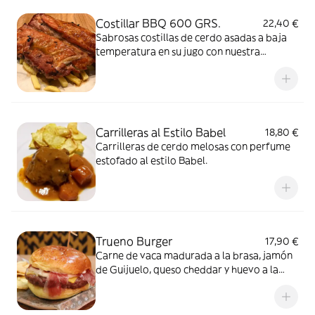
Costillar BBQ 600 GRS.
22,40 €
Sabrosas costillas de cerdo asadas a baja
temperatura en su jugo con nuestra
deliciosa salsa barbacoa. Alérgenos: Gluten
Carrilleras al Estilo Babel
18,80 €
Carrilleras de cerdo melosas con perfume
estofado al estilo Babel.
Trueno Burger
17,90 €
Carne de vaca madurada a la brasa, jamón
de Guijuelo, queso cheddar y huevo a la
plancha con nuestra mayonesa de trufa.
Alérgenos: Gluten, Lácteos, Huevos,
Sésamo y Soja