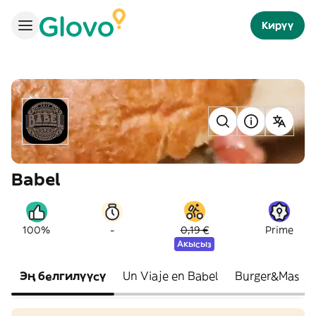
Кирүү
Babel
-
100%
0,19 €
Prime
Акысыз
Эң белгилүүсү
Un Viaje en Babel
Burger&Mas