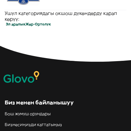
Ушул категориядагы окшош дүкөндөрдү карап
көрүү:
Эл аралык
Жер-Ортолук
Биз менен байланышуу
Бош жумуш орундары
Бизнесиңизди каттатыңыз