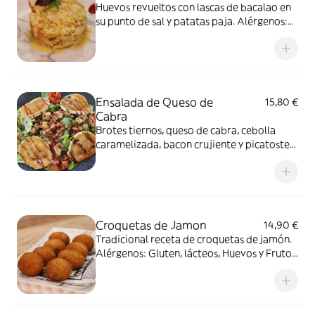
Huevos revueltos con lascas de bacalao en
su punto de sal y patatas paja. Alérgenos:
Huevo y Pescado
Ensalada de Queso de
15,80 €
Cabra
Brotes tiernos, queso de cabra, cebolla
caramelizada, bacon crujiente y picatostes
con reducción de Módena. Alérgenos:
Lácteos, Sulfitos, Soja, Gluten
Croquetas de Jamon
14,90 €
Tradicional receta de croquetas de jamón.
Alérgenos: Gluten, lácteos, Huevos y Frutos
secos