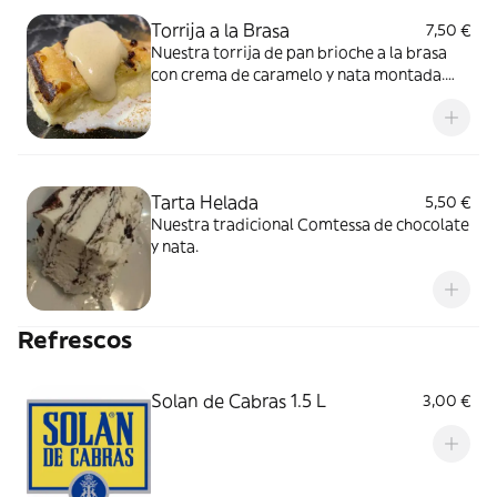
Torrija a la Brasa
7,50 €
Nuestra torrija de pan brioche a la brasa
con crema de caramelo y nata montada.
Alérgenos: Lácteos, Gluten, Huevo, Sulfitos,
Soja, Sésamo
Tarta Helada
5,50 €
Nuestra tradicional Comtessa de chocolate
y nata.
Refrescos
Solan de Cabras 1.5 L
3,00 €