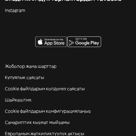
Instagram
Жоболор жана шарттар
Купуялык саясаты
Cookie файлдарын колдонуу саясаты
Шайкештик
Cookie файлдарын конфигурациялаңыз
Санариптик кызмат мыйзамы
Европанын жеткиликтүүлүк актысы