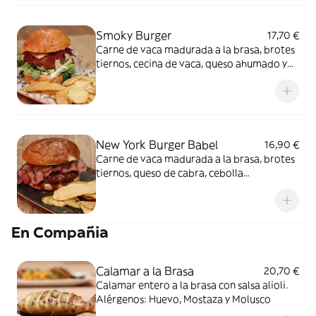
Smoky Burger
17,70 €
Carne de vaca madurada a la brasa, brotes
tiernos, cecina de vaca, queso ahumado y
mermelada de pimientos caramelizados
con nuestra salsa de foie. Alérgenos:
Gluten, Lácteos, Huevos, Sésamo y Soja
New York Burger Babel
16,90 €
Carne de vaca madurada a la brasa, brotes
tiernos, queso de cabra, cebolla
caramelizada, pepinillo agridulce y bacon a
la brasa con nuestra salsa barbacoa.
Alérgenos: Gluten, Lácteos, Huevos,
En Compañia
Sésamo y Soja
Calamar a la Brasa
20,70 €
Calamar entero a la brasa con salsa alioli.
Alérgenos: Huevo, Mostaza y Molusco