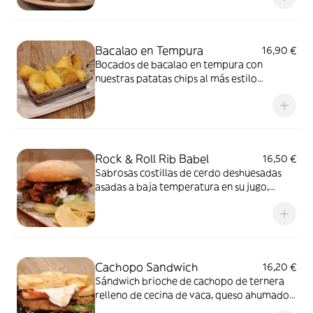
yogur y finas hierbas. Alérgenos: Gluten,
Lácteos y Mostaza
Bacalao en Tempura
16,90 €
Bocados de bacalao en tempura con
nuestras patatas chips al más estilo
londinense. Alérgenos: Gluten, Huevó y
Pescado
Rock & Roll Rib Babel
16,50 €
Sabrosas costillas de cerdo deshuesadas
asadas a baja temperatura en su jugo,
brotes tiernos, cebolla caramelizada y
nuestra salsa barbacoa. Alérgenos: Gluten,
Lactosa, Huevo, Sésamo y Soja
Cachopo Sandwich
16,20 €
Sándwich brioche de cachopo de ternera
relleno de cecina de vaca, queso ahumado,
pimientos asados con brotes tiernos,