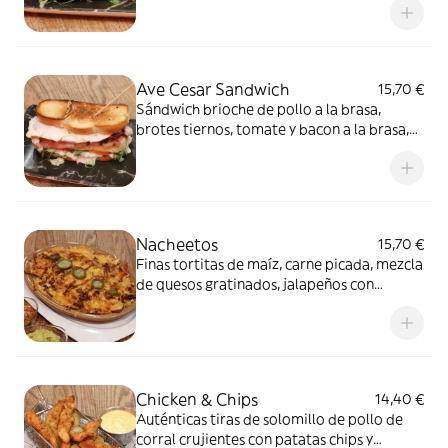
tomate a la brasa y huevo a la plancha con
nuestra salsa cheddar. Alérgenos: Gluten,
Lácteos y Huevo
Ave Cesar Sandwich
15,70 €
Sándwich brioche de pollo a la brasa,
brotes tiernos, tomate y bacon a la brasa,
queso ahumado, huevo a la plancha con
nuestra salsa cesar. Alérgenos: Gluten,
Lácteos, Huevo, Pescado, Soja, Mostaza y
Sulfitos
Nacheetos
15,70 €
Finas tortitas de maíz, carne picada, mezcla
de quesos gratinados, jalapeños con
nuestra salsa especial. Alérgenos: Lácteos,
Gluten, Huevo y Sulfitos Alérgenos
Chicken & Chips
14,40 €
Auténticas tiras de solomillo de pollo de
corral crujientes con patatas chips y