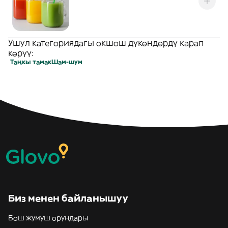
Ушул категориядагы окшош дүкөндөрдү карап
көрүү:
Таңкы тамак
Шам-шум
Биз менен байланышуу
Бош жумуш орундары