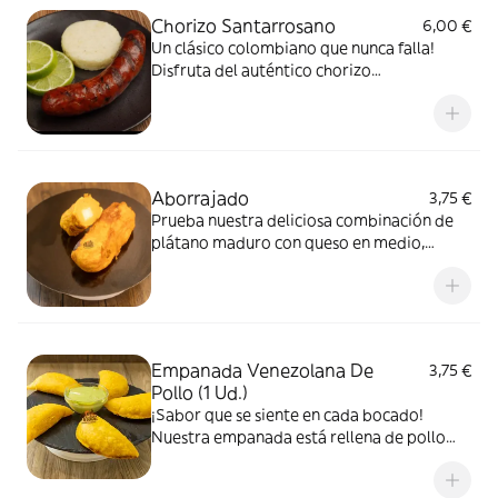
Chorizo Santarrosano
6,00 €
Un clásico colombiano que nunca falla!
Disfruta del auténtico chorizo
santarrosano, jugoso, con ese sabor
inconfundible . Lo servimos acompañado
de una arepita caliente, la combinación
perfecta para antojarse a cualquier hora.
Aborrajado
3,75 €
Prueba nuestra deliciosa combinación de
plátano maduro con queso en medio,
totalmente rebozada para obtener ese
contraste crujiente por fuera y suavecito
por dentro Dulce, salado y simplemente
irresistible.
Empanada Venezolana De
3,75 €
Pollo (1 Ud.)
¡Sabor que se siente en cada bocado!
Nuestra empanada está rellena de pollo
desmechado, jugoso y bien condimentado,
mezclado con un guiso casero de cebolla y