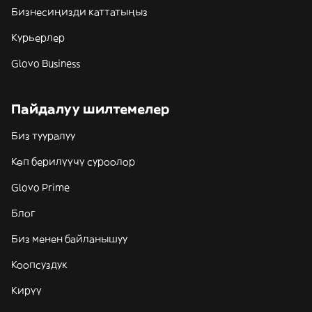
Бизнесиңизди каттатыңыз
Курьерлер
Glovo Business
Пайдалуу шилтемелер
Биз тууралуу
Көп берилүүчү суроолор
Glovo Prime
Блог
Биз менен байланышуу
Коопсуздук
Кирүү