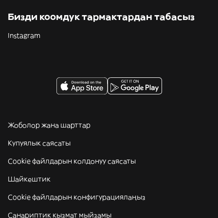
Бизди коомдук тармактардан табасыз
Instagram
Жоболор жана шарттар
Купуялык саясаты
Cookie файлдарын колдонуу саясаты
Шайкештик
Cookie файлдарын конфигурациялаңыз
Санариптик кызмат мыйзамы