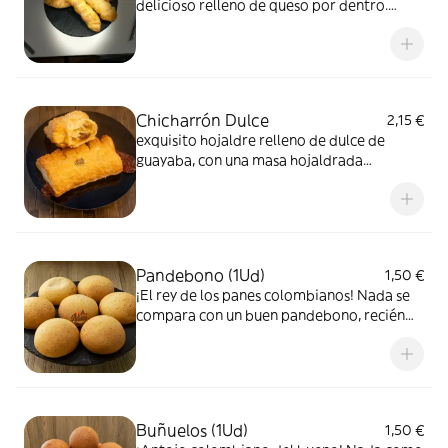
delicioso relleno de queso por dentro.
Queda muy tierno y sabroso.
Chicharrón Dulce
2,15 €
exquisito hojaldre relleno de dulce de
guayaba, con una masa hojaldrada
crujiente y un corazón dulce, suave y lleno
de sabor tropical
Pandebono (1Ud)
1,50 €
¡El rey de los panes colombianos! Nada se
compara con un buen pandebono, recién
horneado: suave, calentito y con ese sabor
a queso que enamora desde el primer
bocado. Si ya lo probaste, sabes que es el
pan más rico del mundo… y si no, ¡este es el
momento perfecto para hacerlo!
Buñuelos (1Ud)
1,50 €