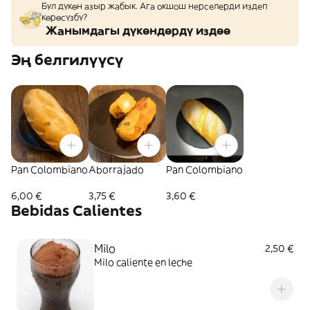
Бул дүкөн азыр жабык. Ага окшош нерселерди издеп
көрөсүзбү?
Жанымдагы дүкөндөрдү издөө
Эң белгилүүсү
Pan Colombiano
Aborrajado
Pan Colombiano
6,00 €
3,75 €
3,60 €
Bebidas Calientes
Milo
2,50 €
Milo caliente en leche