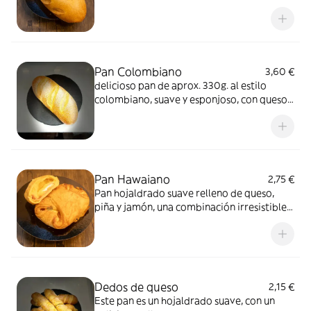
en el centro que le da un sabor increíble y
queda espectacular . Es perfecto para
acompañar un café, una merienda o para
compartir en familia.
Pan Colombiano
3,60 €
delicioso pan de aprox. 330g. al estilo
colombiano, suave y esponjoso, con queso
en el centro que le da un sabor increíble y
queda espectacular . Es perfecto para
acompañar un café, una merienda o para
compartir en familia.
Pan Hawaiano
2,75 €
Pan hojaldrado suave relleno de queso,
piña y jamón, una combinación irresistible:
suave, jugoso y con ese toque dulce-salado
que te hará querer otro bocado
Dedos de queso
2,15 €
Este pan es un hojaldrado suave, con un