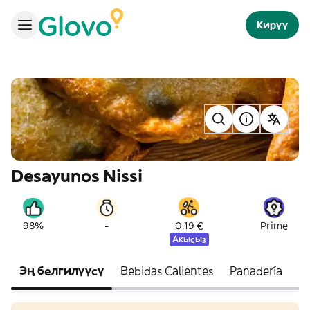
Кирүү
Desayunos Nissi
-
98%
0,19 €
Prime
Акысыз
Эң белгилүүсү
Bebidas Calientes
Panadería
Fr