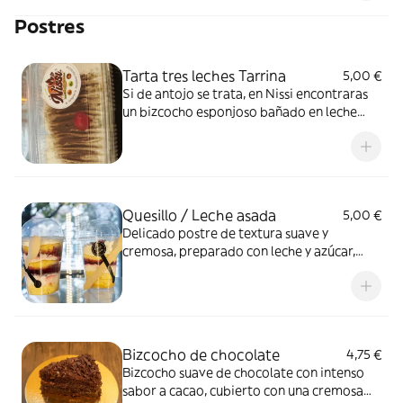
pimiento que le aporta aroma, color y un
Postres
sabor irresistible . Todo envuelto en una
masa doradita, crujiente y recién
preparada… ¡simplemente perfecta! Una
Tarta tres leches Tarrina
5,00 €
empanada que sabe a tradición, hogar y
Si de antojo se trata, en Nissi encontraras
puro disfrute.
un bizcocho esponjoso bañado en leche
condensada, leche evaporada y crema,
jugoso como te gusta
Quesillo / Leche asada
5,00 €
Delicado postre de textura suave y
cremosa, preparado con leche y azúcar,
bañado con caramelo. Dulce tradicional,
ligero y muy aromático.
Bizcocho de chocolate
4,75 €
Bizcocho suave de chocolate con intenso
sabor a cacao, cubierto con una cremosa