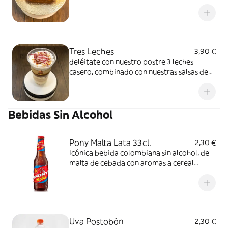
capa de chocolate. Un postre rico, húmedo
y perfecto para los amantes del chocolate.
Tres Leches
3,90 €
deléitate con nuestro postre 3 leches
casero, combinado con nuestras salsas de
frutas
Bebidas Sin Alcohol
Pony Malta Lata 33cl.
2,30 €
Icónica bebida colombiana sin alcohol, de
malta de cebada con aromas a cereal
tostado, frutos secos, chocolate y café.
Refrescante y nutritiva.
Uva Postobón
2,30 €