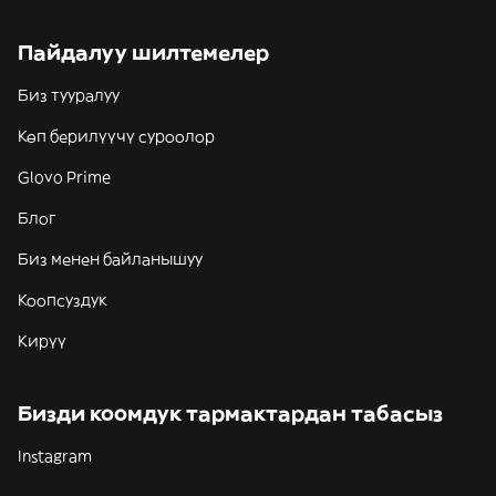
Пайдалуу шилтемелер
Биз тууралуу
Көп берилүүчү суроолор
Glovo Prime
Блог
Биз менен байланышуу
Коопсуздук
Кирүү
Бизди коомдук тармактардан табасыз
Instagram