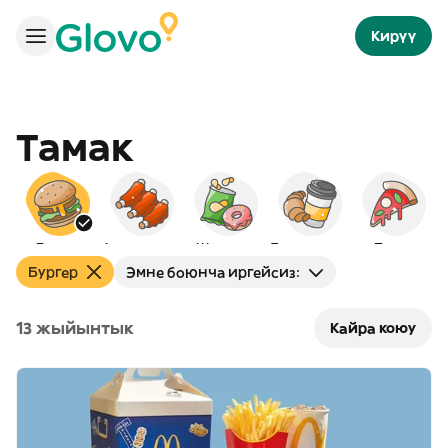
Кирүү
Тамак
Бургер
Америкалык
Шам-шум
Таңкы тамак
Пицца
Бургер
Эмне боюнча иргейсиз:
13 жыйынтык
Кайра коюу