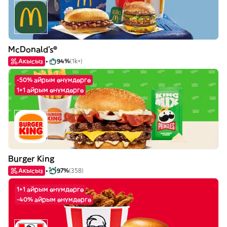
McDonald's®
Акысыз
94%
(1k+)
-50% айрым өнүмдөргө
1+1 айрым өнүмдөргө
Burger King
Акысыз
97%
(358)
1+1 айрым өнүмдөргө
-40% айрым өнүмдөргө