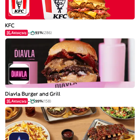
KFC
Акысыз
93%
(286)
Diavla Burger and Grill
Акысыз
99%
(158)