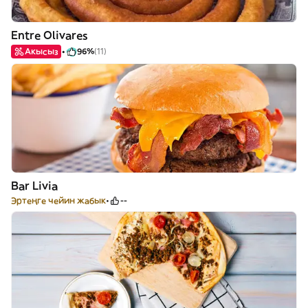
Entre Olivares
Акысыз
96%
(11)
Bar Livia
Эртеңге чейин жабык
--