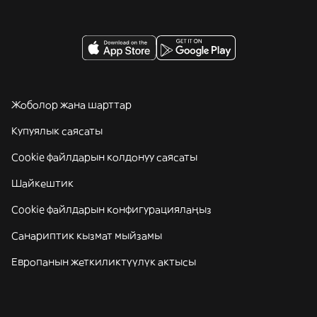
Жоболор жана шарттар
Купуялык саясаты
Cookie файлдарын колдонуу саясаты
Шайкештик
Cookie файлдарын конфигурациялаңыз
Санариптик кызмат мыйзамы
Европанын жеткиликтүүлүк актысы