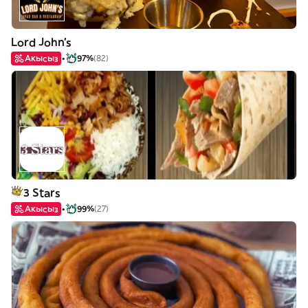
Lord John's
Акысыз
97%
(82)
3 Stars
Акысыз
99%
(27)