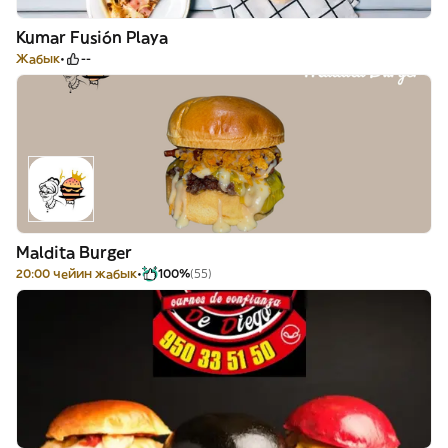
Kumar Fusión Playa
Жабык
--
Maldita Burger
20:00 чейин жабык
100%
(55)