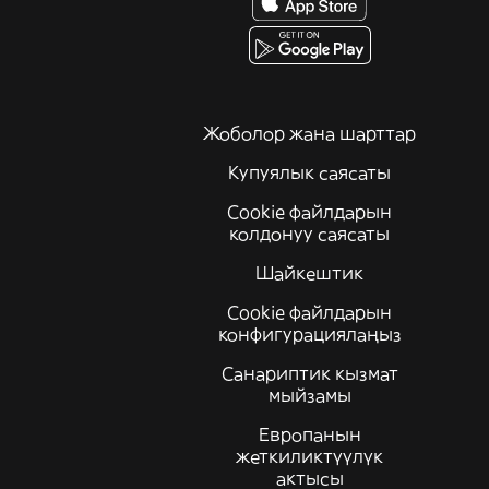
Жоболор жана шарттар
Купуялык саясаты
Cookie файлдарын
колдонуу саясаты
Шайкештик
Cookie файлдарын
конфигурациялаңыз
Санариптик кызмат
мыйзамы
Европанын
жеткиликтүүлүк
актысы