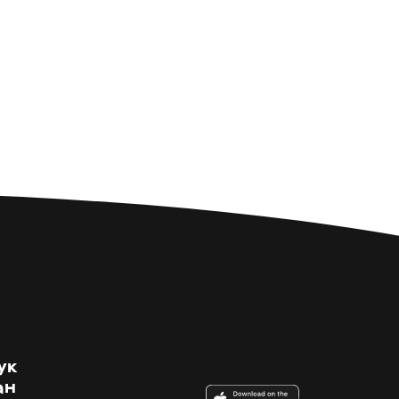
ук
ан