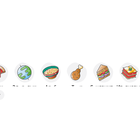
ца
Эл аралык
Араб
Тоок
Сэндвичтер
Италиялы