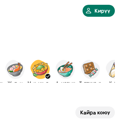
Кирүү
к
Жапон
Мексикалык
Азиялык
Таттуулар
Кебаб
Кайра коюу