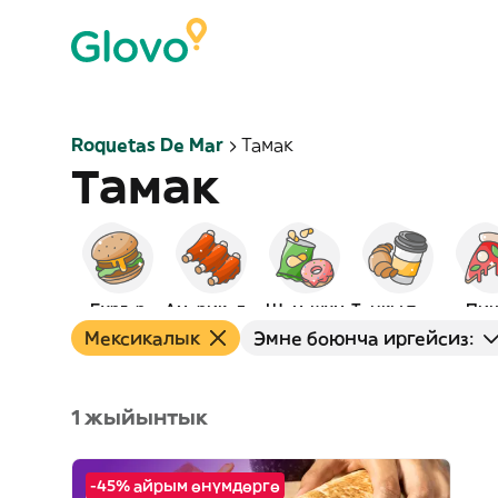
Roquetas De Mar
Тамак
Тамак
Бургер
Америкалык
Шам-шум
Таңкы тамак
Пиц
Мексикалык
Эмне боюнча иргейсиз:
1 жыйынтык
-45% айрым өнүмдөргө