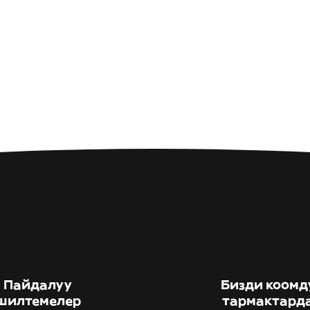
Пайдалуу
Бизди коомд
шилтемелер
тармактард