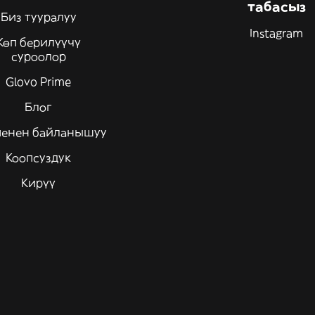
табасыз
Биз тууралуу
Instagram
Көп берилүүчү
суроолор
Glovo Prime
Блог
менен байланышуу
Коопсуздук
Кирүү