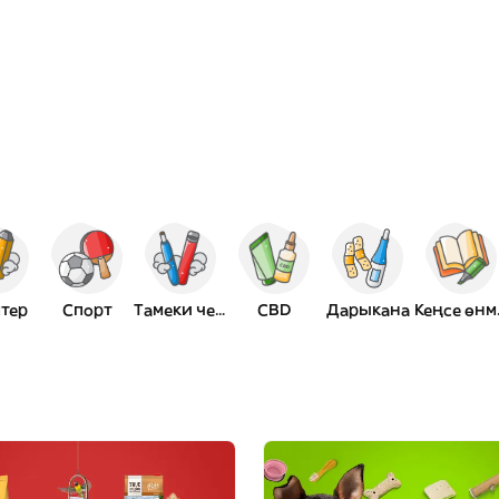
тер
Спорт
Тамеки чегүү
CBD
Дарыкана
Ке