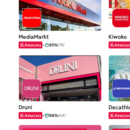
MediaMarkt
Kiwoko
Акысыз
95%
(78)
Акысы
Druni
Decathl
Акысыз
98%
(69)
Акысы