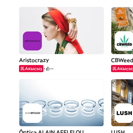
Aristocrazy
CBWee
Акысыз
--
Акысы
Óptica ALAIN AFFLELOU
LUSH