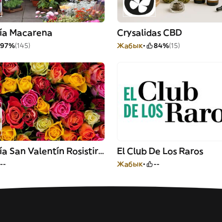
ría Macarena
Crysalidas CBD
97%
(145)
Жабык
84%
(15)
Floristería San Valentín Rosistirem
El Club De Los Raros
--
Жабык
--