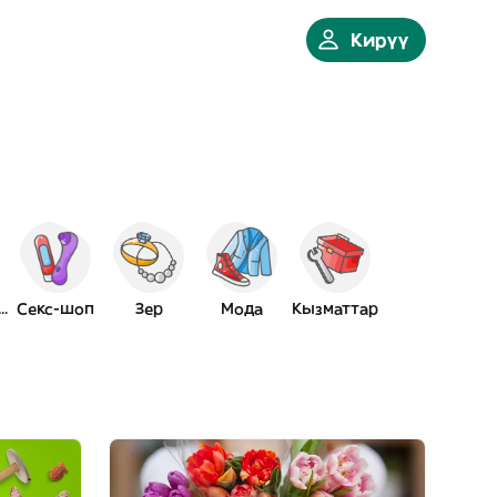
Кирүү
ңсе өнмдр
Секс-шоп
Зер
Мода
Кызматтар