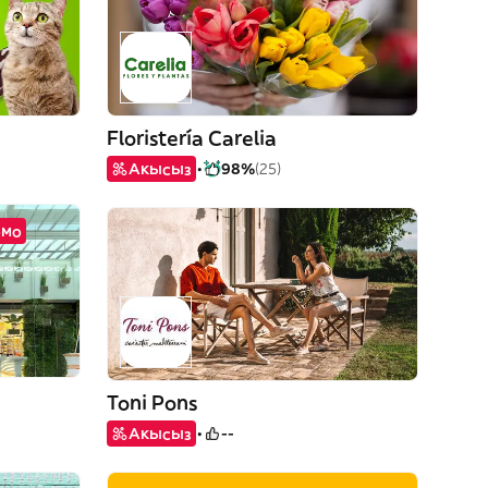
Floristería Carelia
Акысыз
98%
(25)
омо
Toni Pons
Акысыз
--