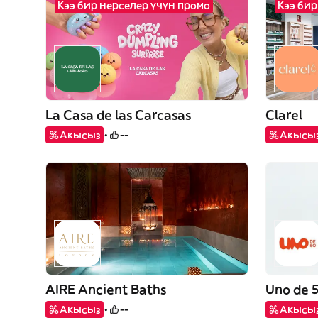
Кээ бир нерселер үчүн промо
Кээ бир
La Casa de las Carcasas
Clarel
Акысыз
--
Акысы
AIRE Ancient Baths
Uno de 
Акысыз
--
Акысы