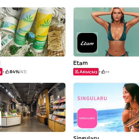
d
Etam
з
84%
(41)
Акысыз
--
Singularu