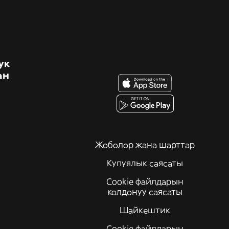
ук
ан
Жоболор жана шарттар
Купуялык саясаты
Cookie файлдарын
колдонуу саясаты
Шайкештик
Cookie файлдарын