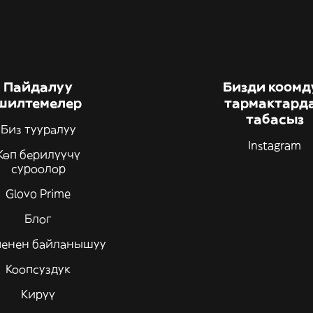
Пайдалуу
Бизди коомд
шилтемелер
тармактард
табасыз
Биз тууралуу
Instagram
Көп берилүүчү
суроолор
Glovo Prime
Блог
менен байланышуу
Коопсуздук
Кирүү