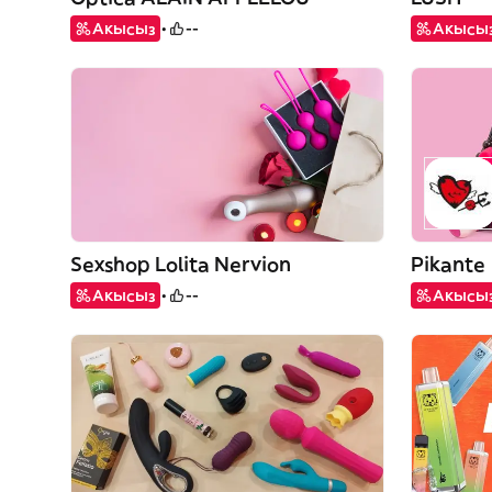
Акысыз
--
Акысы
Sexshop Lolita Nervion
Pikante
Акысыз
--
Акысы