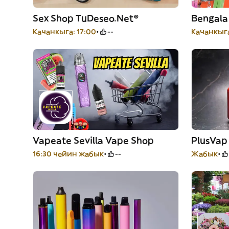
Sex Shop TuDeseo.Net®
Bengala
Качанкыга: 17:00
--
Качанкыга
Vapeate Sevilla Vape Shop
PlusVap
16:30 чейин жабык
--
Жабык