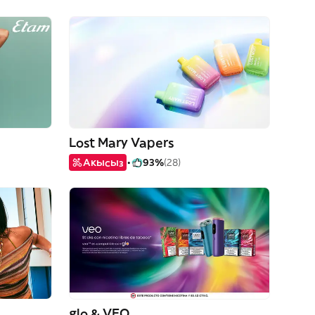
Lost Mary Vapers
Акысыз
93%
(28)
glo & VEO