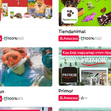
Tiendanimal
з
100%
(50)
Акысыз
100%
(132)
Кээ бир нерселер үчүн пр
Primor
on
Акысыз
--
з
100%
(61)