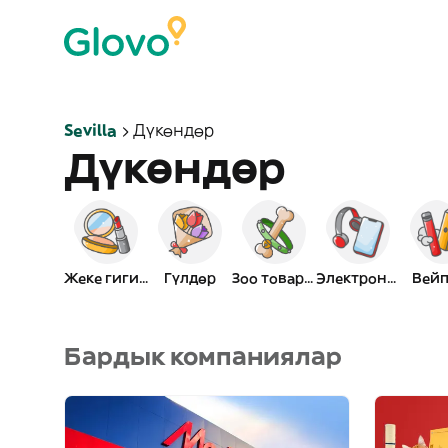
Sevilla
Дүкөндөр
Дүкөндөр
Жеке гигиена
Гүлдөр
Зоо товарлар
Электроника
Вейп
Бардык компаниялар