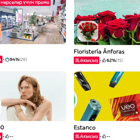
 нерселер үчүн промо
Floristería Ánforas
з
94%
(26)
Акысыз
62%
(15)
50
Estanco
з
--
Акысыз
--