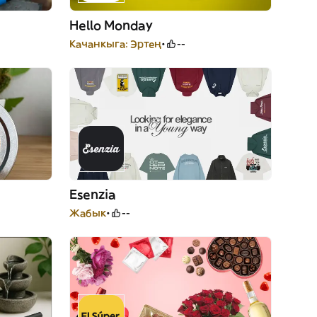
Hello Monday
Качанкыга: Эртең
--
Esenzia
Жабык
--