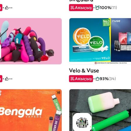
з
--
Акысыз
100%
(11)
Velo & Vuse
з
--
Акысыз
93%
(34)