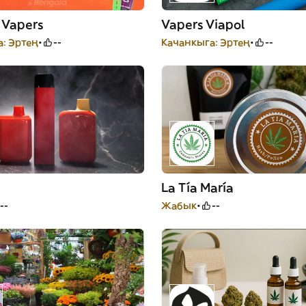
 Vapers
Vapers Viapol
: Эртең
--
Качанкыга: Эртең
--
La Tía María
--
Жабык
--