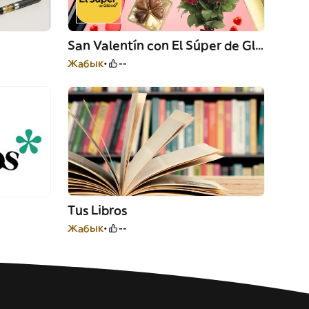
San Valentín con El Súper de Glovo
Жабык
--
Tus Libros
Жабык
--