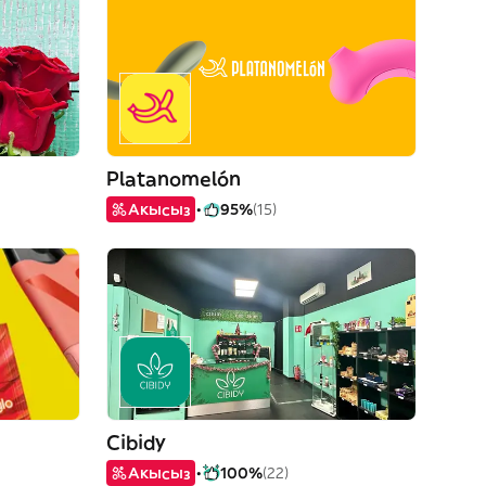
Platanomelón
Акысыз
95%
(15)
Cibidy
Акысыз
100%
(22)