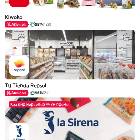
Kiwoko
Акысыз
98%
(129)
Tu Tienda Repsol
Акысыз
96%
(24)
Кээ бир нерселер үчүн промо