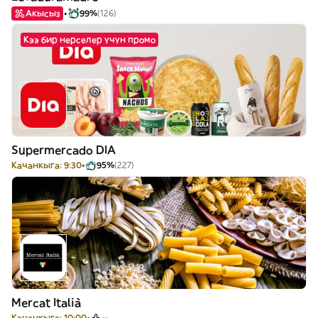
Акысыз
99%
(126)
Кээ бир нерселер үчүн промо
Supermercado DIA
Качанкыга: 9:30
95%
(227)
Mercat Italià
Качанкыга: 10:00
--