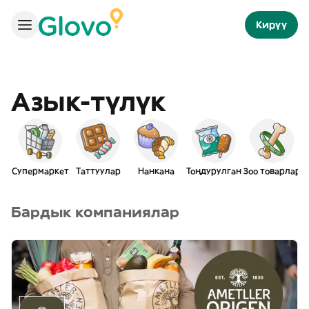
Кирүү
Азык-түлүк
Супермаркет
Таттуулар
Нанкана
Тоңдурулган
Зоо товарлар
Бардык компаниялар