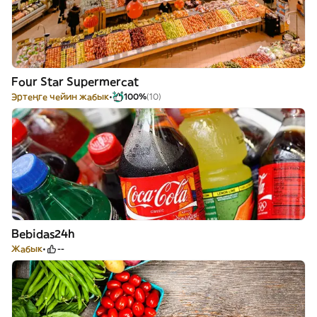
Four Star Supermercat
Эртеңге чейин жабык
100%
(10)
Bebidas24h
Жабык
--