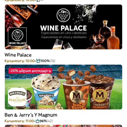
Wine Palace
Качанкыга: 10:00
100%
(18)
-20% айрым өнүмдөргө
Ben & Jerry's Y Magnum
Качанкыга: 11:00
96%
(42)