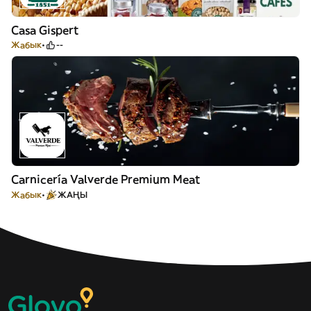
Casa Gispert
Жабык
--
Carnicería Valverde Premium Meat
Жабык
ЖАҢЫ