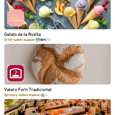
Gelats de la Rosita
12:00 чейин жабык
98%
(13)
Valero Forn Tradicional
Эртеңге чейин жабык
--