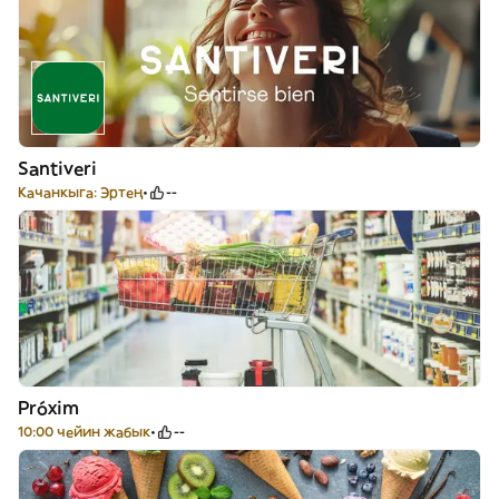
Santiveri
Качанкыга: Эртең
--
Próxim
10:00 чейин жабык
--