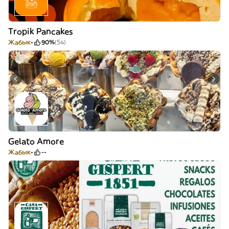
Tropik Pancakes
Жабык
90%
(54)
Gelato Amore
Жабык
--