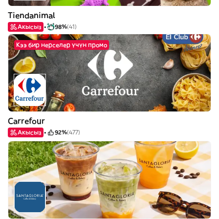
Tiendanimal
Акысыз
98%
(41)
Кээ бир нерселер үчүн промо
Carrefour
Акысыз
92%
(477)