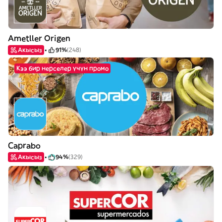
Ametller Origen
Акысыз
91%
(248)
Кээ бир нерселер үчүн промо
Caprabo
Акысыз
94%
(329)