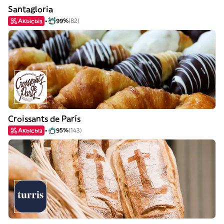
Santagloria
Акысыз
99%
(82)
Croissants de París
Акысыз
95%
(143)