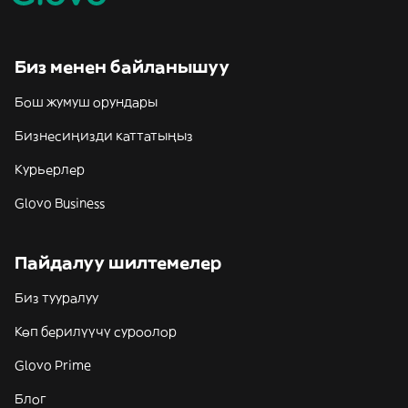
Биз менен байланышуу
Бош жумуш орундары
Бизнесиңизди каттатыңыз
Курьерлер
Glovo Business
Пайдалуу шилтемелер
Биз тууралуу
Көп берилүүчү суроолор
Glovo Prime
Блог