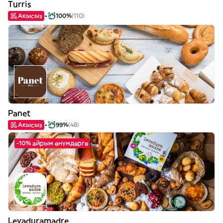
Turris
Акысыз
100%
(110)
Panet
Акысыз
99%
(48)
-10% айрым өнүмдөргө
Levaduramadre