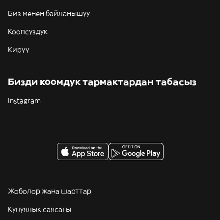
Биз менен байланышуу
Коопсуздук
Кирүү
Бизди коомдук тармактардан табасыз
Instagram
Жоболор жана шарттар
Купуялык саясаты