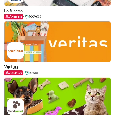
La Sirena
Акысыз
100%
(32)
Veritas
Акысыз
98%
(81)