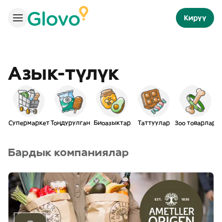
Кирүү
Азык-түлүк
Супермаркет
Тоңдурулган
Биоазыктар
Таттуулар
Зоо товарлар
Бардык компаниялар