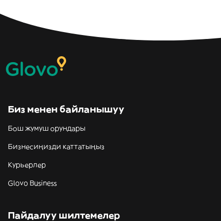
Биз менен байланышуу
Бош жумуш орундары
Бизнесиңизди каттатыңыз
Курьерлер
Glovo Business
Пайдалуу шилтемелер