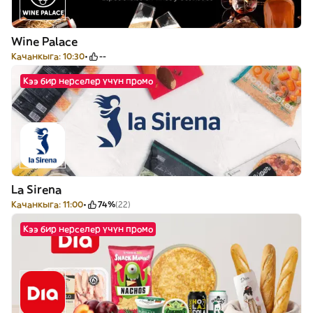
Wine Palace
Качанкыга: 10:30
--
Кээ бир нерселер үчүн промо
La Sirena
Качанкыга: 11:00
74%
(22)
Кээ бир нерселер үчүн промо