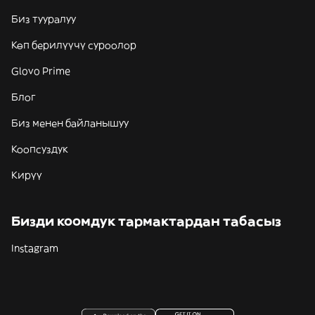
Биз тууралуу
Көп берилүүчү суроолор
Glovo Prime
Блог
Биз менен байланышуу
Коопсуздук
Кирүү
Бизди коомдук тармактардан табасыз
Instagram