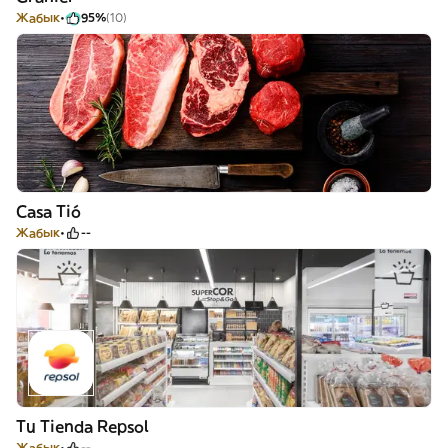
Жабык
95%
(10)
Casa Tió
Жабык
--
Tu Tienda Repsol
Жабык
--