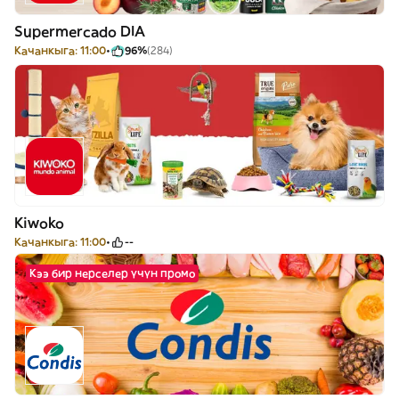
Supermercado DIA
Качанкыга: 11:00
96%
(284)
Kiwoko
Качанкыга: 11:00
--
Кээ бир нерселер үчүн промо