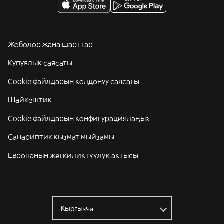
Жоболор жана шарттар
Купуялык саясаты
Cookie файлдарын колдонуу саясаты
Шайкештик
Cookie файлдарын конфигурациялаңыз
Санариптик кызмат мыйзамы
Европанын жеткиликтүүлүк актысы