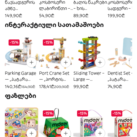
ნავსადგურის
კოსმოსური
ბაღის ნაკრები
კოსმოსური
ამწე
ლაბირინთი –
– ხის
სადგური – ხი
მოწყობილობი
ხის
საგანმანათლე
საგანმანათ
149,90₾
54,90₾
89,90₾
199,90₾
ს ნაკრები —
საგანმანათლე
ბლო ნაკრები
ბლო
ინტერაქტიული სათამაშოები
ხის
ბლო
კომპლექტი
საგანმანათლე
სათამაშო
ბლო
-15%
-15%
სათამაშო
Parking Garage
Port Crane Set
Sliding Tower –
Dentist Set —
— „პატარა
— „პორტის
Large —
„პატარა
ქალაქის
ამწე და
„მანქანების
სტომატოლო
140,16₾
178,41₾
99,90₾
74,90₾
164,90₾
209,90₾
ავტოსადგომი“
ტვირთის
სასრიალო
ის სათამაშო
ფაზლები
გადაადგილებ
კოშკი“
ნაკრები“
ა“
-15%
-15%
-15%