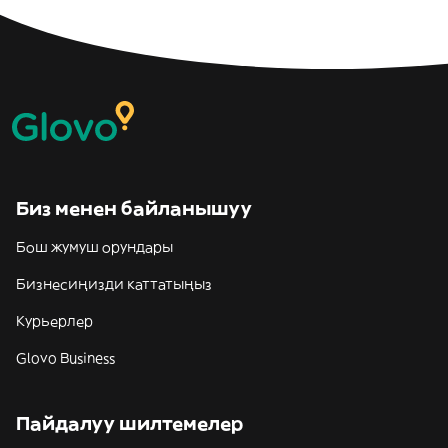
Биз менен байланышуу
Бош жумуш орундары
Бизнесиңизди каттатыңыз
Курьерлер
Glovo Business
Пайдалуу шилтемелер