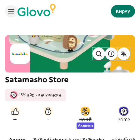
Кирүү
Satamasho Store
-15% айрым өнүмдөргө
-
--
3,49₾
Prime
Акысыз
Акция
შემეცნებითი სათამაშოები
ინტერაქტ