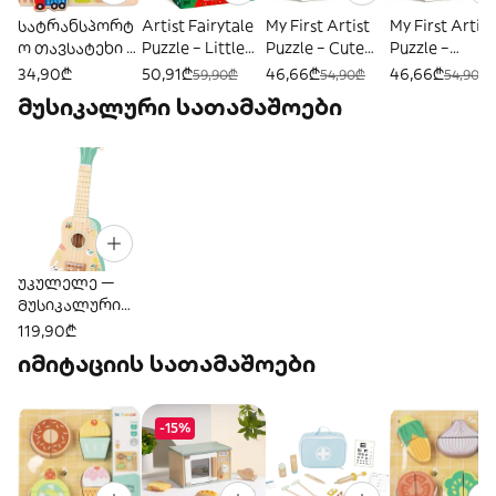
სატრანსპორტ
Artist Fairytale
My First Artist
My First Artist
ო თავსატეხი –
Puzzle – Little
Puzzle – Cute
Puzzle –
ხის
Red Riding
Dinosaurs
Construction
34,90₾
50,91₾
46,66₾
46,66₾
59,90₾
54,90₾
54,90₾
საგანმანათლე
Hood —
Vehicles
მუსიკალური სათამაშოები
ბლო
„წითელქუდას
სათამაშო
ზღაპრული
ფაზლი“
უკულელე —
მუსიკალური
ხის სათამაშო
119,90₾
იმიტაციის სათამაშოები
-15%