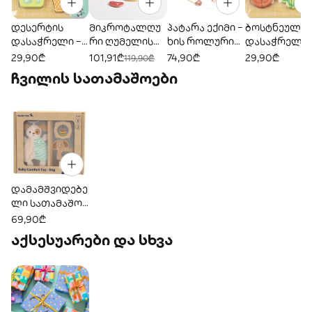
დესერტის
მიკროტალღუ
პატარა ექიმი –
ბოსტნეულის
დასაჭრელი –
რი ღუმელის
ხის როლური
დასაჭრელი 
ხის როლური
ნაკრები – ხის
სათამაშო
ხის როლური
29,90₾
101,91₾
74,90₾
29,90₾
119,90₾
სათამაშო
როლური
ნაკრები
სათამაშო
ჩვილის სათამაშოები
ნაკრები
სათამაშო
ნაკრები
კომპლექტი
დამამშვიდებე
ლი სათამაშო
ჩვილებისთვის
69,90₾
— ძაღლი
აქსესუარები და სხვა