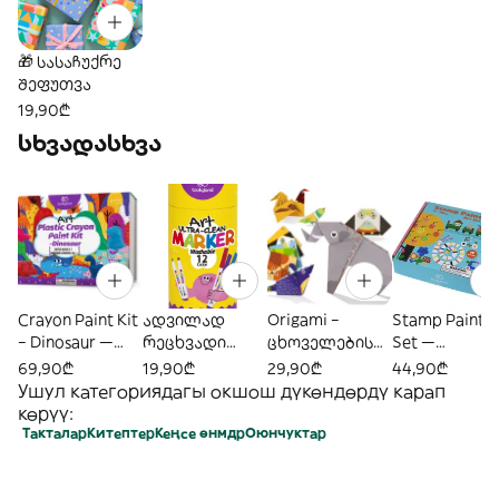
🎁 სასაჩუქრე
შეფუთვა
19,90₾
სხვადასხვა
Crayon Paint Kit
ადვილად
Origami –
Stamp Paint A
– Dinosaur —
რეცხვადი
ცხოველების
Set —
„დინოზავრები
ფერადი
ჯადოსნური
ბეჭდებით
69,90₾
19,90₾
29,90₾
44,90₾
ს ფერადი
მარკერები —
სამყარო
ხატვის არტ-
Ушул категориядагы окшош дүкөндөрдү карап
თავგადასავა
12 ფერი
ნაკრები
көрүү:
ლი“
Такталар
Китептер
Кеңсе өнмдр
Оюнчуктар