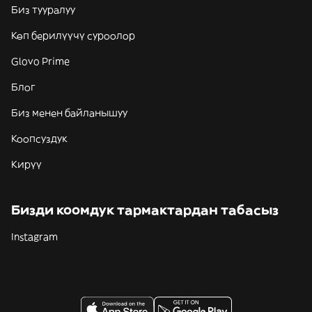
Биз тууралуу
Көп берилүүчү суроолор
Glovo Prime
Блог
Биз менен байланышуу
Коопсуздук
Кирүү
Бизди коомдук тармактардан табасыз
Instagram