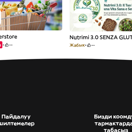
erstore
Nutrimi 3.0 SENZA GLU
з
--
Жабык
--
Пайдалуу
Бизди коомд
шилтемелер
тармактард
табасыз