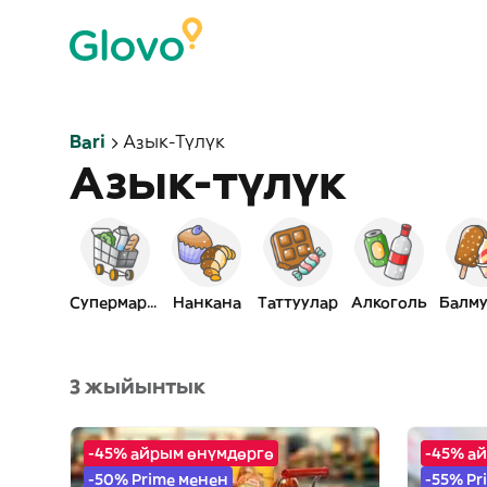
Bari
Азык-Түлүк
Азык-түлүк
Супермаркет
Нанкана
Таттуулар
Алкоголь
Балму
3 жыйынтык
-45% айрым өнүмдөргө
-45% а
-50% Prime менен
-55% Pr