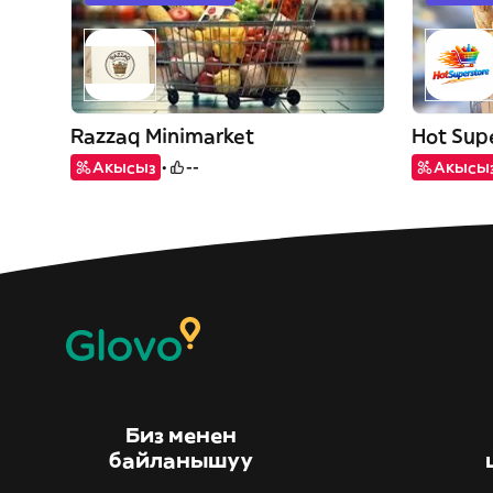
Razzaq Minimarket
Hot Sup
Акысыз
--
Акысы
Биз менен
байланышуу