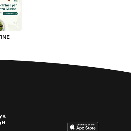
TINE
ук
ан