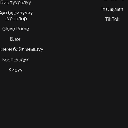
Биз тууралуу
Instagram
Көп берилүүчү
суроолор
TikTok
Glovo Prime
Блог
менен байланышуу
Коопсуздук
Кирүү