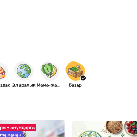
здак
Эл аралык
Мөмө-жемиш
Базар
йрым өнүмдөргө
ime менен