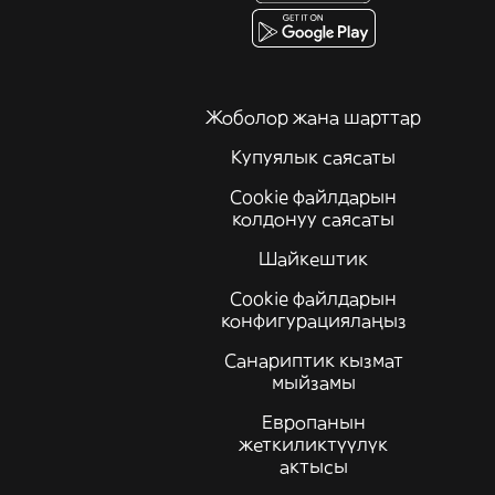
Жоболор жана шарттар
Купуялык саясаты
Cookie файлдарын
колдонуу саясаты
Шайкештик
Cookie файлдарын
конфигурациялаңыз
Санариптик кызмат
мыйзамы
Европанын
жеткиликтүүлүк
актысы