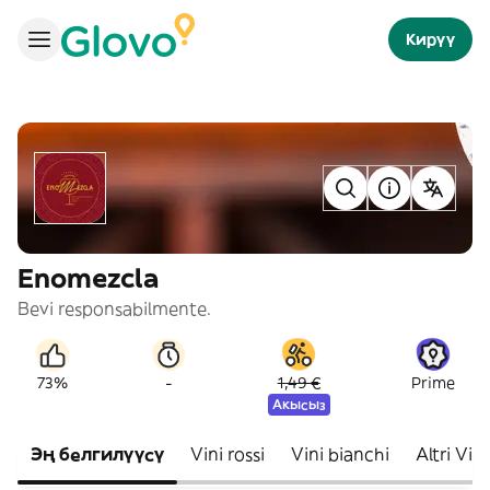
Кирүү
Enomezcla
Bevi responsabilmente.
-
73%
1,49 €
Prime
Акысыз
Эң белгилүүсү
Vini rossi
Vini bianchi
Altri Vini