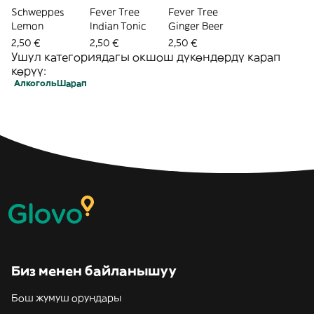
Schweppes
Fever Tree
Fever Tree
Lemon
Indian Tonic
Ginger Beer
2,50 €
2,50 €
2,50 €
Ушул категориядагы окшош дүкөндөрдү карап
көрүү:
Алкоголь
Шарап
Биз менен байланышуу
Бош жумуш орундары