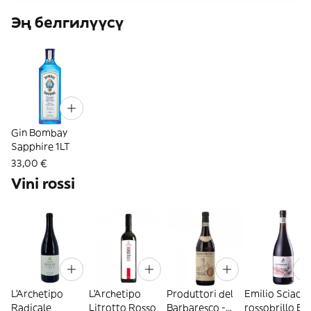
Эң белгилүүсү
Gin Bombay
Sapphire 1LT
33,00 €
Vini rossi
L'Archetipo
L'Archetipo
Produttori del
Emilio Sciacca
Radicale
Litrotto Rosso
Barbaresco -
rossobrillo Et