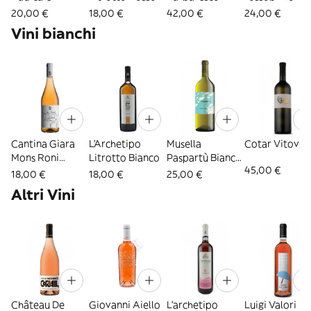
Barbaresco
Rosso
20,00 €
18,00 €
42,00 €
24,00 €
Vini bianchi
Cantina Giara
L'Archetipo
Musella
Cotar Vitovsk
Mons Roni
Litrotto Bianco
Paspartù Bianco
45,00 €
Cannitum
1LT
18,00 €
18,00 €
25,00 €
Altri Vini
Château De
Giovanni Aiello
L'archetipo
Luigi Valori