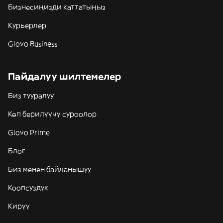
Бизнесиңизди каттатыңыз
Курьерлер
Glovo Business
Пайдалуу шилтемелер
Биз тууралуу
Көп берилүүчү суроолор
Glovo Prime
Блог
Биз менен байланышуу
Коопсуздук
Кирүү