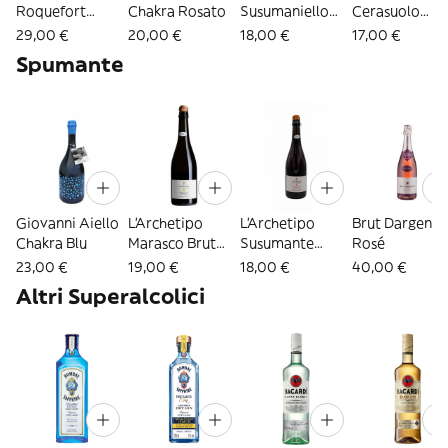
Roquefort
Chakra Rosato
Susumaniello
Cerasuolo
Corail Côtes de
Rosato
d'Abruzzo
29,00 €
20,00 €
18,00 €
17,00 €
Provence Rosé
Spumante
Giovanni Aiello
L'Archetipo
L'Archetipo
Brut Dargent
Chakra Blu
Marasco Brut
Susumante
Rosé
Nature
Rosato Marasco
23,00 €
19,00 €
18,00 €
40,00 €
Brut
Altri Superalcolici