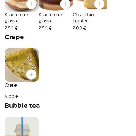
Krapfen con
Krapfen con
Crea il tuo
glassa
glassa
krapfen
cioccolato
cioccolato e
2,50 €
2,50 €
2,00 €
bianco e codette
crunchy mix
Crepe
mix
Crepe
4,00 €
Bubble tea