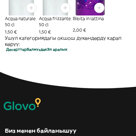
Acqua naturale
Acqua frizzante
Bibita in lattina
50 cl
50 cl
2,00 €
1,50 €
1,50 €
Ушул категориядагы окшош дүкөндөрдү карап
көрүү:
Десерттер
Балмуздак
Эл аралык
Биз менен байланышуу