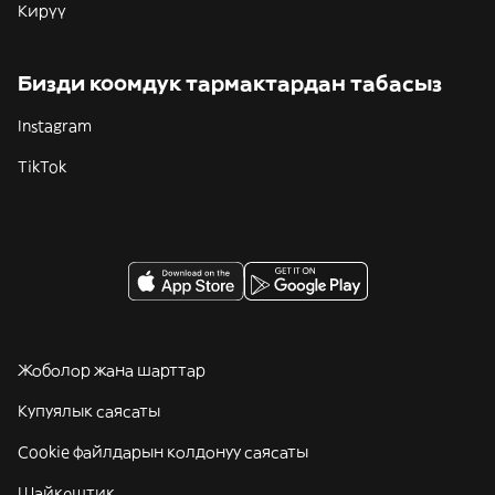
Кирүү
Бизди коомдук тармактардан табасыз
Instagram
TikTok
Жоболор жана шарттар
Купуялык саясаты
Cookie файлдарын колдонуу саясаты
Шайкештик