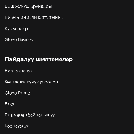
Бош жумуш орундары
Бизнесиңизди каттатыңыз
Курьерлер
Glovo Business
Пайдалуу шилтемелер
Биз тууралуу
Көп берилүүчү суроолор
Glovo Prime
Блог
Биз менен байланышуу
Коопсуздук