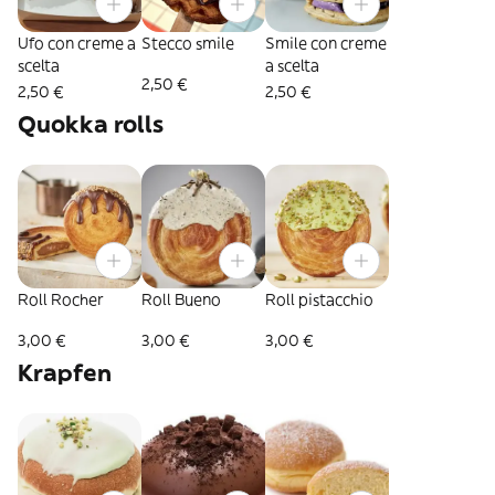
Ufo con creme a
Stecco smile
Smile con creme
scelta
a scelta
2,50 €
2,50 €
2,50 €
Quokka rolls
Roll Rocher
Roll Bueno
Roll pistacchio
3,00 €
3,00 €
3,00 €
Krapfen