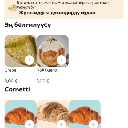
Бул дүкөн азыр жабык. Ага окшош нерселерди издеп
көрөсүзбү?
Жанымдагы дүкөндөрдү издөө
Эң белгилүүсү
Crepe
Roll Bueno
4,00 €
3,00 €
Cornetti