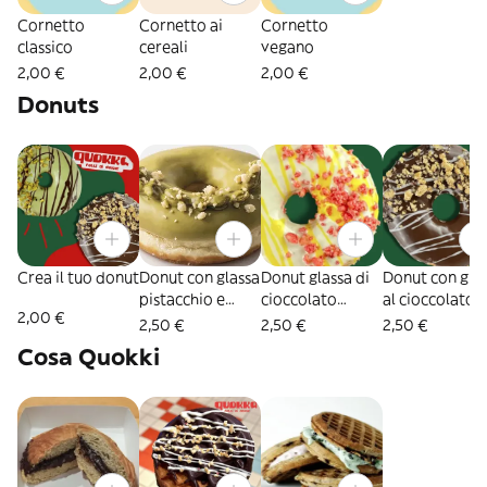
Cornetto
Cornetto ai
Cornetto
classico
cereali
vegano
2,00 €
2,00 €
2,00 €
Donuts
Crea il tuo donut
Donut con glassa
Donut glassa di
Donut con gla
pistacchio e
cioccolato
al cioccolato e
2,00 €
granella di
bianco e
crumble cereal
2,50 €
2,50 €
2,50 €
pistacchio
crumble ai
e fave di caca
Cosa Quokki
fruttirossi