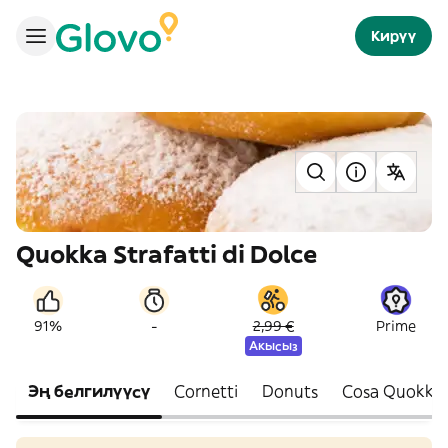
Кирүү
Quokka Strafatti di Dolce
-
91%
2,99 €
Prime
Акысыз
Эң белгилүүсү
Cornetti
Donuts
Cosa Quokki