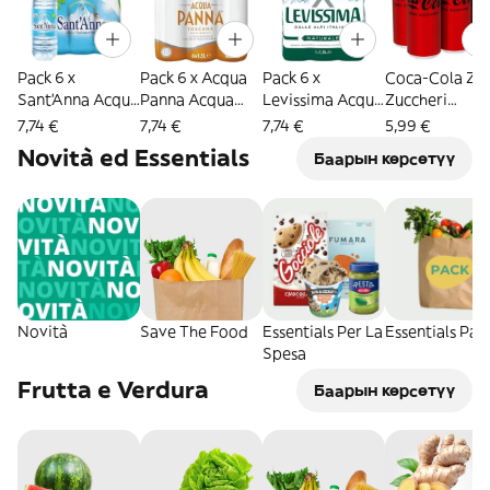
Pack 6 x
Pack 6 x Acqua
Pack 6 x
Coca-Cola Ze
Sant'Anna Acqua
Panna Acqua
Levissima Acqua
Zuccheri
Naturale 1,5L
Naturale 1,5L
Minerale
6x330ml
7,74 €
7,74 €
7,74 €
5,99 €
Naturale
Novità ed Essentials
Баарын көрсөтүү
Oligominerale
1,5L
Novità
Save The Food
Essentials Per La
Essentials Pac
Spesa
Frutta e Verdura
Баарын көрсөтүү