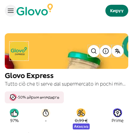
Кирүү
Glovo Express
Tutto ciò che ti serve dal supermercato in pochi minuti!
-50% айрым өнүмдөргө
-
97%
0,99 €
Prime
Акысыз