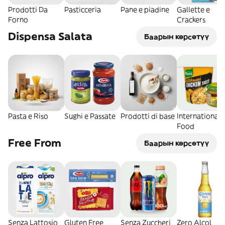
Prodotti Da
Pasticceria
Pane e piadine
Gallette e
Forno
Crackers
Dispensa Salata
Баарын көрсөтүү
Pasta e Riso
Sughi e Passate
Prodotti di base
International
Food
Free From
Баарын көрсөтүү
Senza Lattosio
Gluten Free
Senza Zuccheri
Zero Alcol