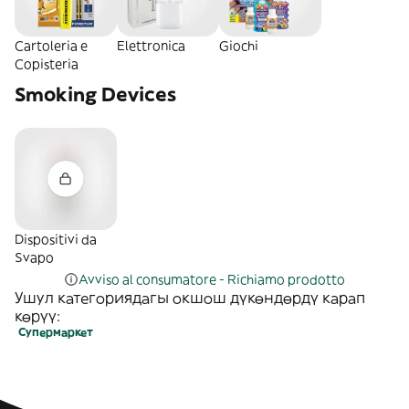
Cartoleria e
Elettronica
Giochi
Copisteria
Smoking Devices
Dispositivi da
Svapo
Avviso al consumatore - Richiamo prodotto
Ушул категориядагы окшош дүкөндөрдү карап
көрүү:
Супермаркет