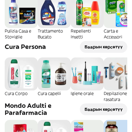
Pulizia Casa e
Trattamento
Repellenti
Carta e
Stoviglie
Bucato
Insetti
Accessori
Cura Persona
Баарын көрсөтүү
Cura Corpo
Cura capelli
Igiene orale
Depilazione e
rasatura
Mondo Adulti e
Баарын көрсөтүү
Parafarmacia