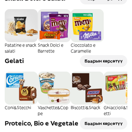
Patatine e snack
Snack Dolci e
Cioccolato e
salati
Barrette
Caramelle
Gelati
Баарын көрсөтүү
Coni&Stecchi
Vaschette&Cop
Biscotti&Snack
Ghiaccioli&So
pe
etti
Proteico, Bio e Vegetale
Баарын көрсөтүү