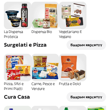
La Dispensa
Dispensa Bio
Vegetariano E
Proteica
Vegano
Surgelati e Pizza
Баарын көрсөтүү
Pizza, Sfizi e
Carne, Pesce e
Frutta e Dolci
Primi Piatti
Verdure
Cura Casa
Баарын көрсөтүү