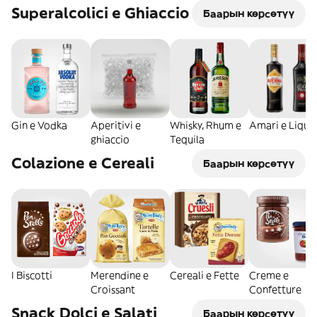
Superalcolici e Ghiaccio
Баарын көрсөтүү
Gin e Vodka
Aperitivi e
Whisky, Rhum e
Amari e Liquo
ghiaccio
Tequila
Colazione e Cereali
Баарын көрсөтүү
I Biscotti
Merendine e
Cereali e Fette
Creme e
Croissant
Confetture
Snack Dolci e Salati
Баарын көрсөтүү