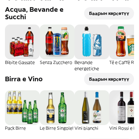
Acqua, Bevande e
Баарын көрсөтүү
Succhi
Bibite Gassate
Senza Zucchero
Bevande
Tè e Caffè RT
energetiche
Birra e Vino
Баарын көрсөтүү
Pack Birre
Le Birre Singole!
Vini bianchi
Vini Rossi e R