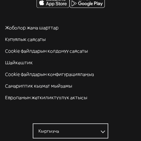
Жоболор жана шарттар
Купуялык саясаты
Cookie файлдарын колдонуу саясаты
Шайкештик
Cookie файлдарын конфигурациялаңыз
Санариптик кызмат мыйзамы
Европанын жеткиликтүүлүк актысы