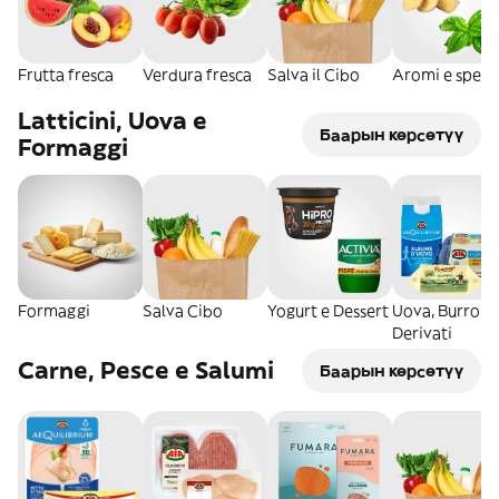
Frutta fresca
Verdura fresca
Salva il Cibo
Aromi e spezi
Latticini, Uova e
Баарын көрсөтүү
Formaggi
Formaggi
Salva Cibo
Yogurt e Dessert
Uova, Burro e
Derivati
Carne, Pesce e Salumi
Баарын көрсөтүү