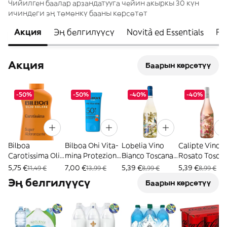
Чийилген баалар арзандатууга чейин акыркы 30 күн
ичиндеги эң төмөнкү бааны көрсөтөт
Акция
Эң белгилүүсү
Novità ed Essentials
Fr
Акция
Баарын көрсөтүү
-50%
-50%
-40%
-40%
Bilboa
Bilboa Ohi Vita-
Lobelia Vino
Calipte Vino
Carotissima Olio
mina Protezione
Bianco Toscana
Rosato Tosca
Abbronzante
Viso SPF 50+ 40
IGT 75cl
75cl
5,75 €
7,00 €
5,39 €
5,39 €
11,49 €
13,99 €
8,99 €
8,99 €
200ml
ml
Эң белгилүүсү
Баарын көрсөтүү