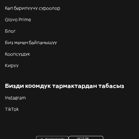
Көп берилүүчү суроолор
Glovo Prime
Блог
Биз менен байланышуу
Коопсуздук
Кирүү
Бизди коомдук тармактардан табасыз
Instagram
TikTok