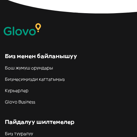
Биз менен байланышуу
Бош жумуш орундары
Бизнесиңизди каттатыңыз
Курьерлер
Glovo Business
Пайдалуу шилтемелер
Биз тууралуу