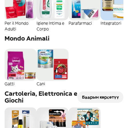
Per il Mondo
Igiene Intima e
Parafarmaci
Integratori
Adulti
Corpo
Mondo Animali
Gatti
Cani
Cartoleria, Elettronica e
Баарын көрсөтүү
Giochi