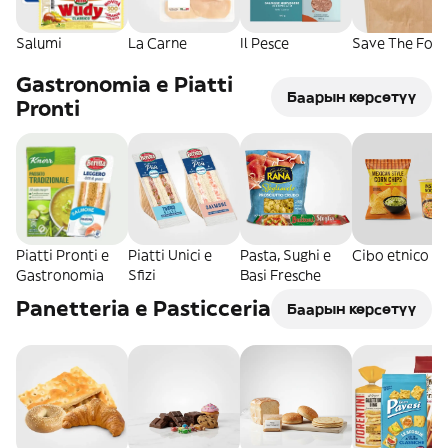
Salumi
La Carne
Il Pesce
Save The Food
Gastronomia e Piatti
Баарын көрсөтүү
Pronti
Piatti Pronti e
Piatti Unici e
Pasta, Sughi e
Cibo etnico
Gastronomia
Sfizi
Basi Fresche
Panetteria e Pasticceria
Баарын көрсөтүү