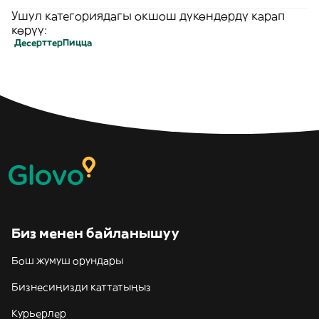
Ушул категориядагы окшош дүкөндөрдү карап
көрүү:
Десерттер
Пицца
Биз менен байланышуу
Бош жумуш орундары
Бизнесиңизди каттатыңыз
Курьерлер