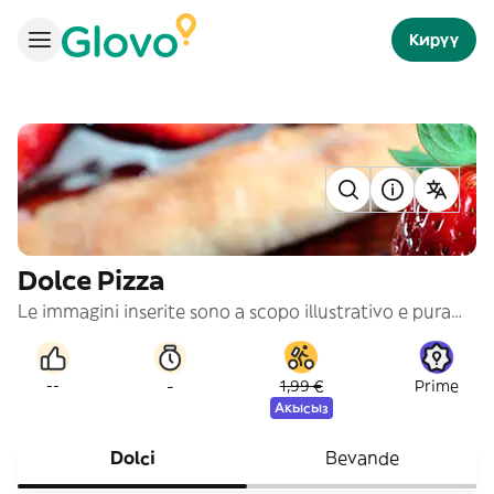
Кирүү
Dolce Pizza
Le immagini inserite sono a scopo illustrativo e puramente indicativo
-
--
1,99 €
Prime
Акысыз
Dolci
Bevande