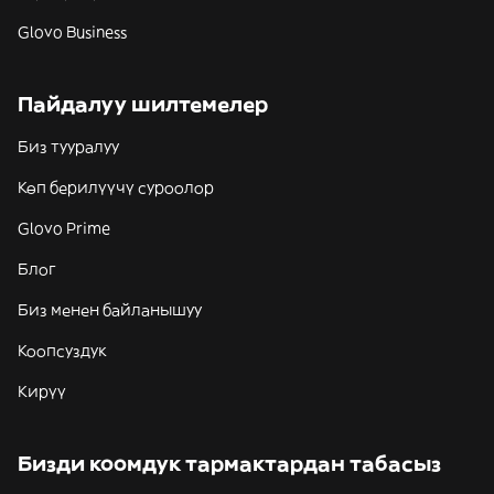
Glovo Business
Пайдалуу шилтемелер
Биз тууралуу
Көп берилүүчү суроолор
Glovo Prime
Блог
Биз менен байланышуу
Коопсуздук
Кирүү
Бизди коомдук тармактардан табасыз