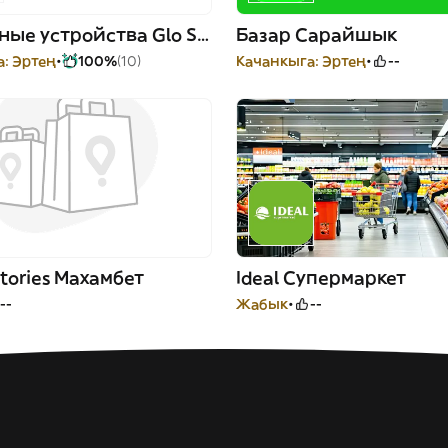
Бездымные устройства Glo Store
Базар Сарайшык
: Эртең
100%
(10)
Качанкыга: Эртең
--
Stories Махамбет
Ideal Супермаркет
--
Жабык
--