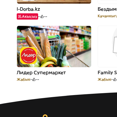
I-Dorba.kz
Качанкыга
Акысыз
--
Лидер Супермаркет
Family 
Жабык
--
Жабык