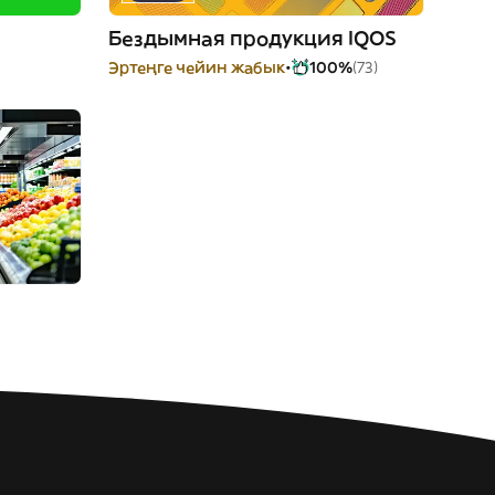
Бездымная продукция IQOS
Эртеңге чейин жабык
100%
(73)