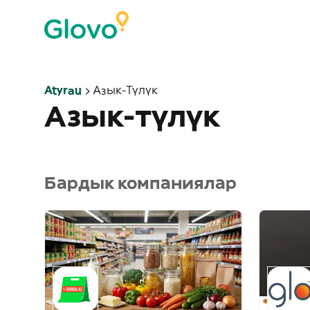
Atyrau
Азык-Түлүк
Азык-түлүк
Бардык компаниялар