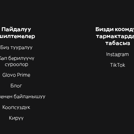
Пайдалуу
Бизди коомд
шилтемелер
тармактард
табасыз
Биз тууралуу
Instagram
Көп берилүүчү
суроолор
TikTok
Glovo Prime
Блог
менен байланышуу
Коопсуздук
Кирүү