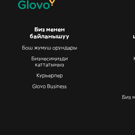
Биз менен
байланышуу
Бош жумуш орундары
Бизнесиңизди
каттатыңыз
Курьерлер
Glovo Business
Биз 