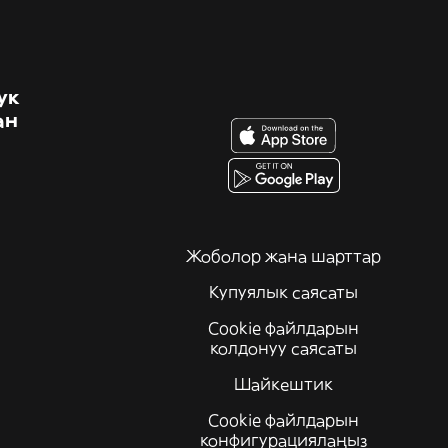
ук
ан
Жоболор жана шарттар
Купуялык саясаты
Cookie файлдарын
колдонуу саясаты
Шайкештик
Cookie файлдарын
конфигурациялаңыз