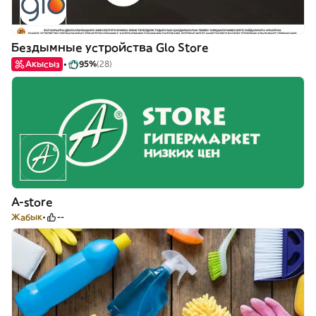
Бездымные устройства Glo Store
Акысыз
95%
(28)
A-store
Жабык
--