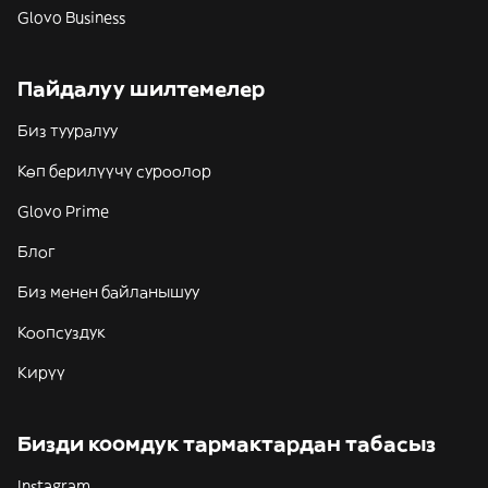
Glovo Business
Пайдалуу шилтемелер
Биз тууралуу
Көп берилүүчү суроолор
Glovo Prime
Блог
Биз менен байланышуу
Коопсуздук
Кирүү
Бизди коомдук тармактардан табасыз
Instagram