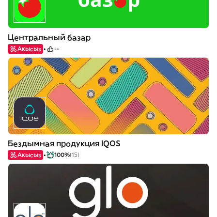
Центральный базар
Акысыз
--
Бездымная продукция IQOS
Акысыз
100%
(15)