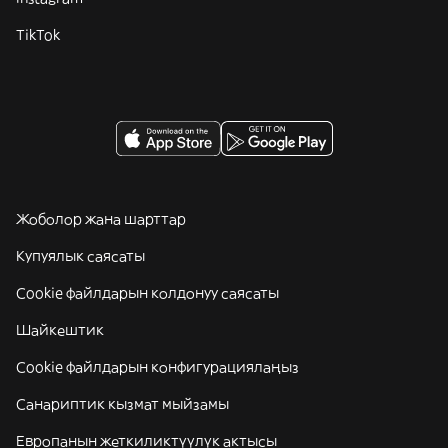
TikTok
Жоболор жана шарттар
Купуялык саясаты
Cookie файлдарын колдонуу саясаты
Шайкештик
Cookie файлдарын конфигурациялаңыз
Санариптик кызмат мыйзамы
Европанын жеткиликтүүлүк актысы