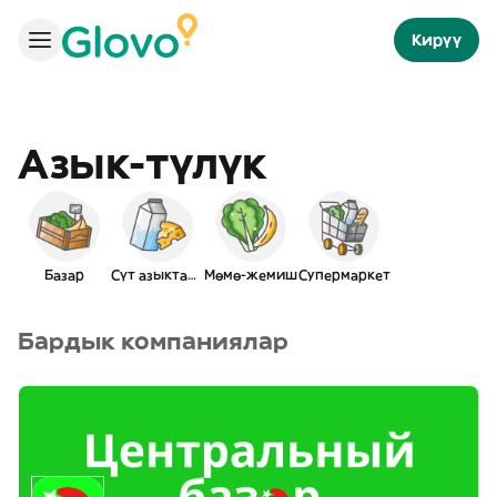
Кирүү
Азык-түлүк
Базар
Сүт азыктары
Мөмө-жемиш
Супермаркет
Бардык компаниялар