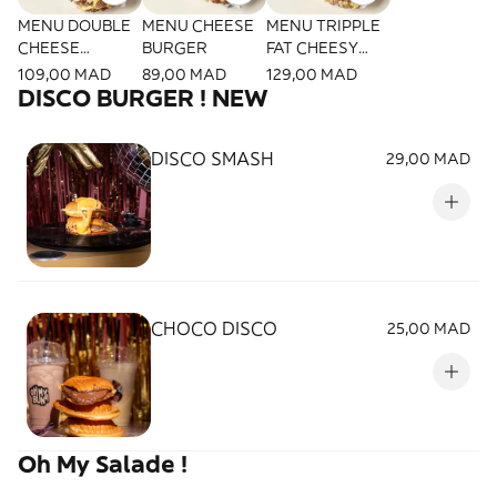
MENU DOUBLE
MENU CHEESE
MENU TRIPPLE
CHEESE
BURGER
FAT CHEESY
BURGER
BURGER
109,00 MAD
89,00 MAD
129,00 MAD
DISCO BURGER ! NEW
DISCO SMASH
29,00 MAD
CHOCO DISCO
25,00 MAD
Oh My Salade !