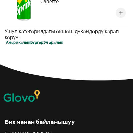
Canette
Ушул категориядагы окшош дүкөндөрдү карап
көрүү:
Америкалык
Бургер
Эл аралык
Биз менен байланышуу