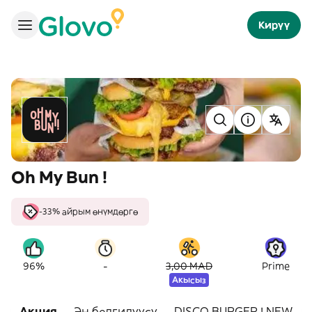
Кирүү
Oh My Bun !
-33% айрым өнүмдөргө
-
96%
3,00 MAD
Prime
Акысыз
Акция
Эң белгилүүсү
DISCO BURGER ! NEW