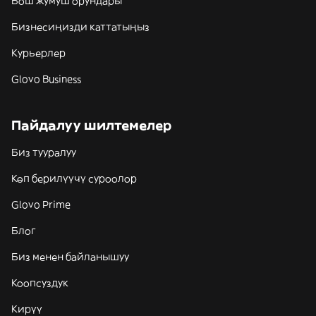
Бош жумуш орундары
Бизнесиңизди каттатыңыз
Курьерлер
Glovo Business
Пайдалуу шилтемелер
Биз тууралуу
Көп берилүүчү суроолор
Glovo Prime
Блог
Биз менен байланышуу
Коопсуздук
Кирүү