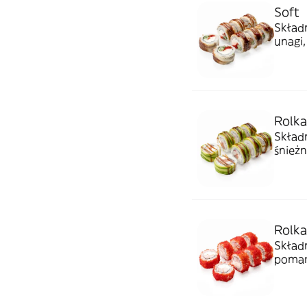
Soft
Składn
unagi
Rolka
Składn
śnieżn
Rolka
Składn
pomar