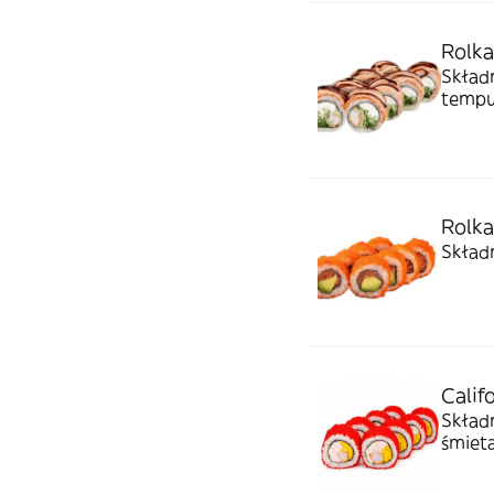
Rolka
Składn
tempur
Rolk
Składn
Calif
Składn
śmiet