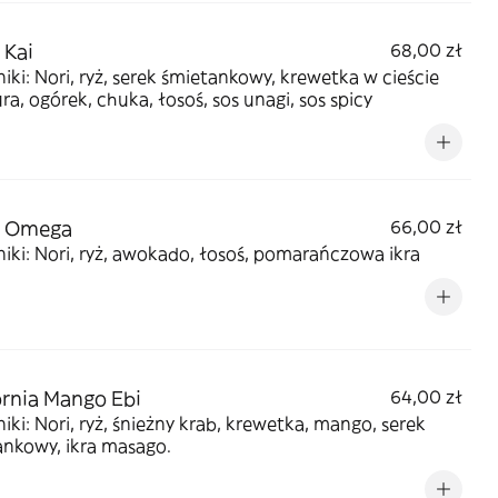
 Kai
68,00 zł
iki: Nori, ryż, serek śmietankowy, krewetka w cieście
a, ogórek, chuka, łosoś, sos unagi, sos spicy
a Omega
66,00 zł
iki: Nori, ryż, awokado, łosoś, pomarańczowa ikra
ornia Mango Ebi
64,00 zł
iki: Nori, ryż, śnieżny krab, krewetka, mango, serek
ankowy, ikra masago.