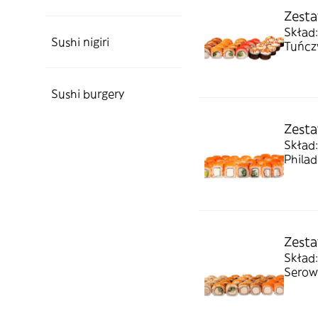
Zestaw
Skład:
Sushi nigiri
Tuńczy
Sushi burgery
Zesta
Skład:
Philad
Zesta
Skład:
Serow