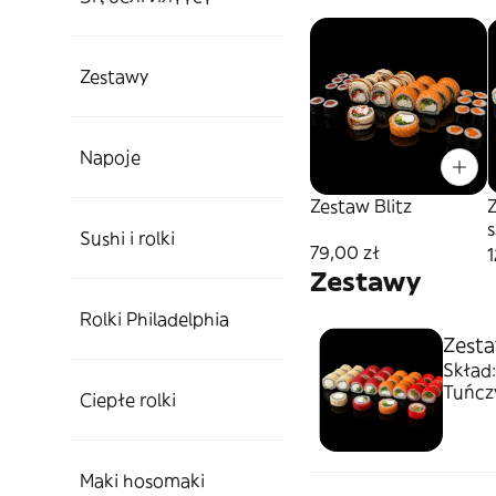
Zestawy
Napoje
Zestaw Blitz
s
Sushi i rolki
79,00 zł
1
Zestawy
Rolki Philadelphia
Zesta
Skład:
Tuńcz
Ciepłe rolki
Maki hosomaki