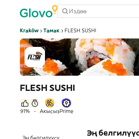
Kraków
Тамак
FLESH SUSHI
FLESH SUSHI
91%
-
Акысыз
Prime
Эң белгилүү
Эң белгилүүсү