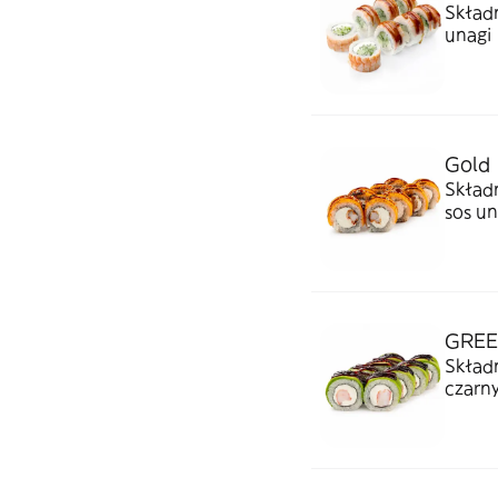
Składn
unagi
Gold
Składn
sos un
GRE
Składn
czarny