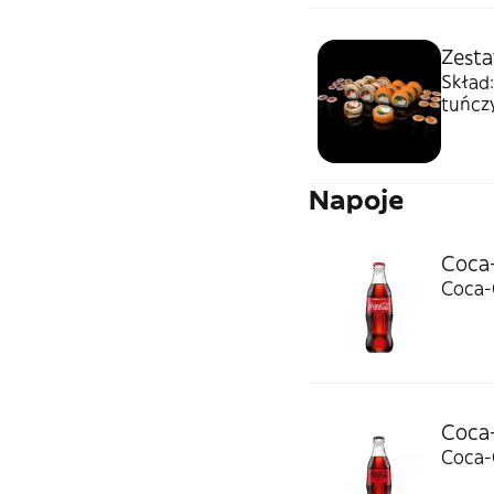
Zesta
Skład:
tuńcz
Napoje
Coca
Coca-
Coca-
Coca-C