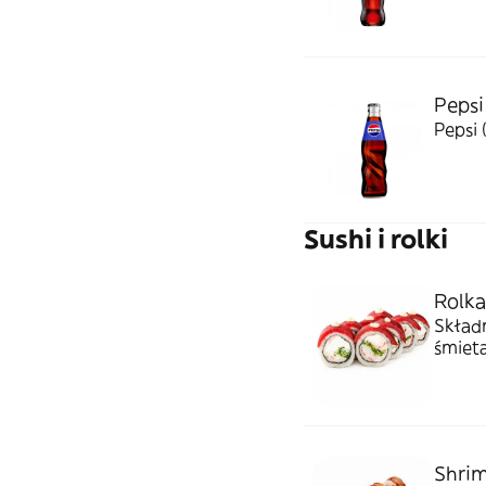
Pepsi
Pepsi 
Sushi i rolki
Rolka
Składn
śmiet
Shrim