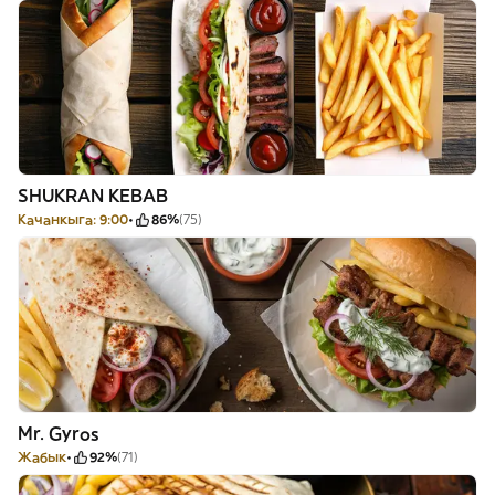
SHUKRAN KEBAB
Качанкыга: 9:00
86%
(75)
Mr. Gyros
Жабык
92%
(71)