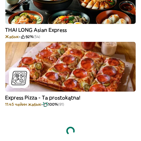
THAI LONG Asian Express
Жабык
92%
(54)
Express Pizza - Ta prostokątna!
11:45 чейин жабык
100%
(91)