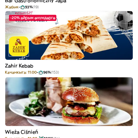
Bar Gastronomiczny Japa
Жабык
93%
(19)
-20% айрым өнүмдөргө
Zahir Kebab
Качанкыга: 11:00
96%
(153)
Wieża Ciśnień