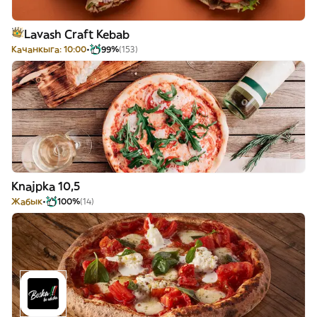
Lavash Craft Kebab
Качанкыга: 10:00
99%
(153)
Knajpka 10,5
Жабык
100%
(14)