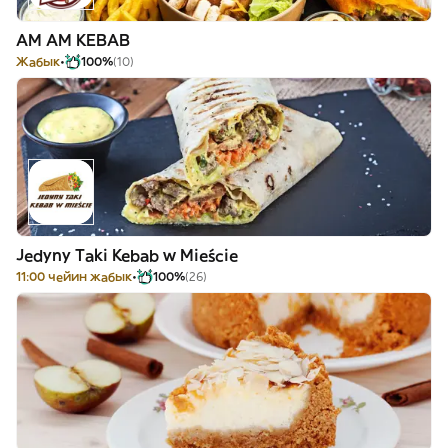
AM AM KEBAB
Жабык
100%
(10)
Jedyny Taki Kebab w Mieście
11:00 чейин жабык
100%
(26)