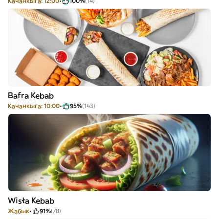
Качанкыга: 12:00
100%
(14)
Bafra Kebab
Качанкыга: 10:00
95%
(143)
Wisła Kebab
Жабык
91%
(78)