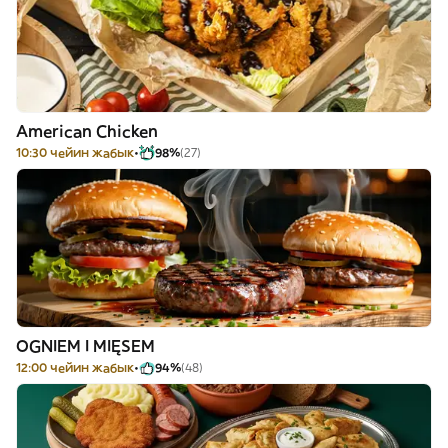
American Chicken
10:30 чейин жабык
98%
(27)
OGNIEM I MIĘSEM
12:00 чейин жабык
94%
(48)