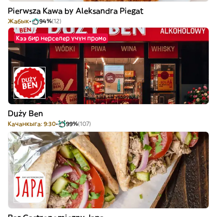
Pierwsza Kawa by Aleksandra Piegat
Жабык
94%
(12)
Кээ бир нерселер үчүн промо
Duży Ben
Качанкыга: 9:30
99%
(107)