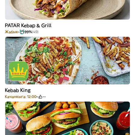
PATAR Kebap & Grill
Жабык
99%
(49)
Kebab King
Качанкыга: 12:00
--