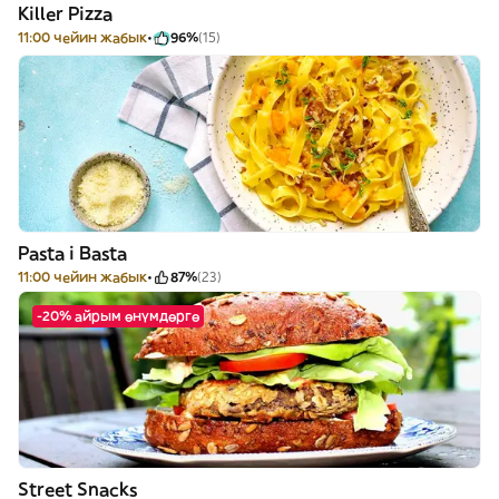
Killer Pizza
11:00 чейин жабык
96%
(15)
Pasta i Basta
11:00 чейин жабык
87%
(23)
-20% айрым өнүмдөргө
Street Snacks