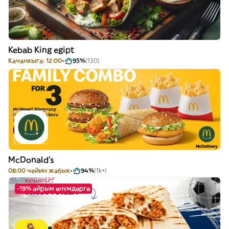
Kebab King egipt
Качанкыга: 12:00
95%
(130)
McDonald's
08:00 чейин жабык
94%
(1k+)
-19% айрым өнүмдөргө