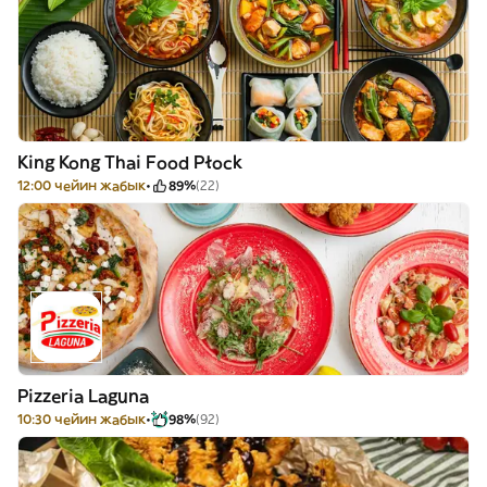
King Kong Thai Food Płock
12:00 чейин жабык
89%
(22)
Pizzeria Laguna
10:30 чейин жабык
98%
(92)