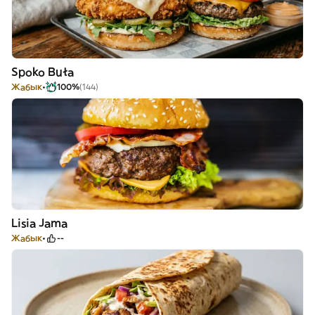
Spoko Buła
Жабык
100%
(144)
Lisia Jama
Жабык
--