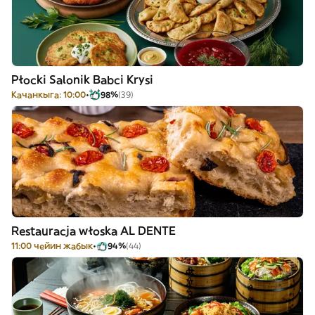
Płocki Salonik Babci Krysi
Качанкыга: 10:00
98%
(39)
Restauracja włoska AL DENTE
11:00 чейин жабык
94%
(44)