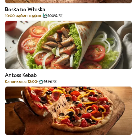
Boska bo Włoska
10:00 чейин жабык
100%
(51)
Antoss Kebab
Качанкыга: 12:00
93%
(78)