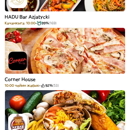
HADU Bar Azjatycki
Качанкыга: 10:00
99%
(169)
Corner House
10:00 чейин жабык
92%
(53)