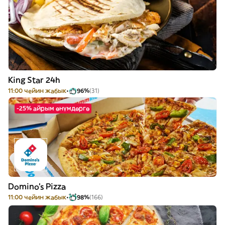
King Star 24h
11:00 чейин жабык
96%
(31)
-25% айрым өнүмдөргө
Domino's Pizza
11:00 чейин жабык
98%
(166)