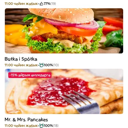
11:00 чейин жабык
77%
(19)
Bułka i Spółka
11:00 чейин жабык
100%
(10)
-15% айрым өнүмдөргө
Mr. & Mrs. Pancakes
11:00 чейин жабык
100%
(18)