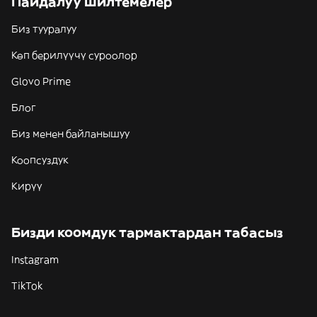
Пайдалуу шилтемелер
Биз тууралуу
Көп берилүүчү суроолор
Glovo Prime
Блог
Биз менен байланышуу
Коопсуздук
Кирүү
Бизди коомдук тармактардан табасыз
Instagram
TikTok