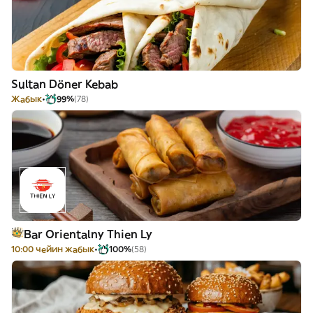
Sultan Döner Kebab
Жабык
99%
(78)
Bar Orientalny Thien Ly
10:00 чейин жабык
100%
(58)