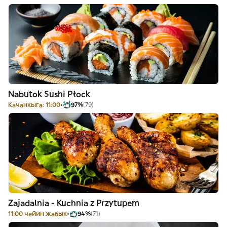
Nabutok Sushi Płock
Качанкыга: 11:00
97%
(79)
Zajadalnia - Kuchnia z Przytupem
11:00 чейин жабык
94%
(71)