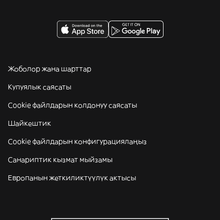
Жоболор жана шарттар
Купуялык саясаты
Cookie файлдарын колдонуу саясаты
Шайкештик
Cookie файлдарын конфигурациялаңыз
Санариптик кызмат мыйзамы
Европанын жеткиликтүүлүк актысы