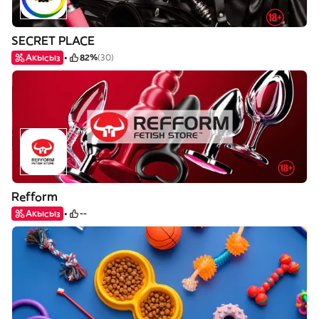
SECRET PLACE
Акысыз
82%
(30)
Refform
Акысыз
--