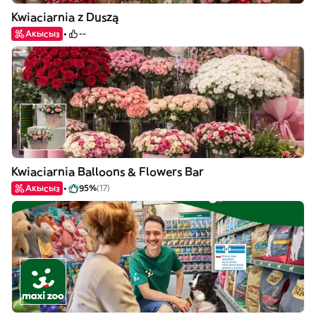
Kwiaciarnia z Duszą
Акысыз
--
Kwiaciarnia Balloons & Flowers Bar
Акысыз
95%
(17)