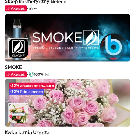
Sklep kosmetyczny Beleco
Акысыз
--
SMOKE
Акысыз
100%
(14)
-20% айрым өнүмдөргө
-30% Prime менен
Kwiaciarnia Urocza