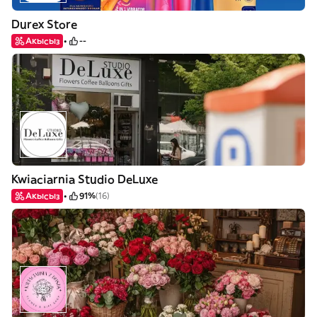
Durex Store
Акысыз
--
Kwiaciarnia Studio DeLuxe
Акысыз
91%
(16)