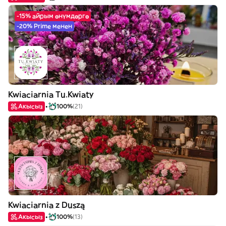
-15% айрым өнүмдөргө
-20% Prime менен
Kwiaciarnia Tu.Kwiaty
Акысыз
100%
(21)
Kwiaciarnia z Duszą
Акысыз
100%
(13)