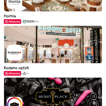
Homla
Акысыз
100%
(14)
Kodano optyk
Акысыз
--