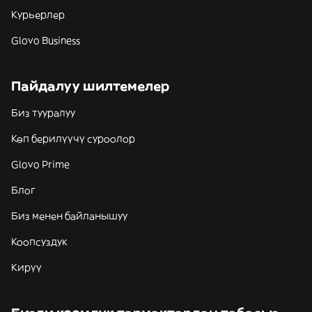
Курьерлер
Glovo Business
Пайдалуу шилтемелер
Биз тууралуу
Көп берилүүчү суроолор
Glovo Prime
Блог
Биз менен байланышуу
Коопсуздук
Кирүү