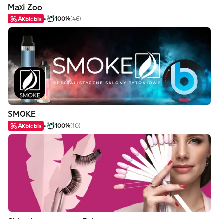
Maxi Zoo
Акысыз
100%
(46)
SMOKE
Акысыз
100%
(10)