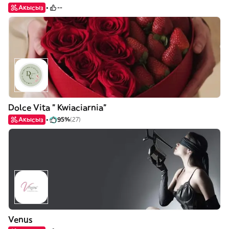
Акысыз
--
Dolce Vita " Kwiaciarnia"
Акысыз
95%
(27)
Venus