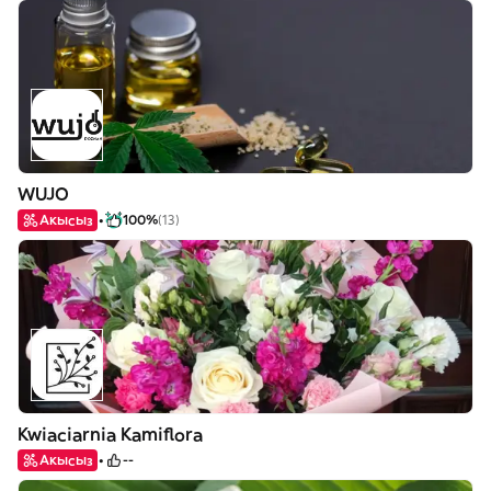
WUJO
Акысыз
100%
(13)
Kwiaciarnia Kamiflora
Акысыз
--