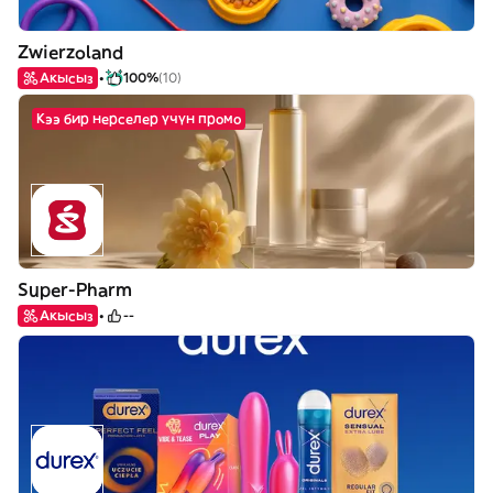
Zwierzoland
Акысыз
100%
(10)
Кээ бир нерселер үчүн промо
Super-Pharm
Акысыз
--