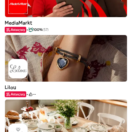
MediaMarkt
Акысыз
100%
(57)
Lilou
Акысыз
--