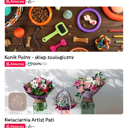
Акысыз
--
Konik Polny - sklep zoologiczny
Акысыз
100%
(10)
Kwiaciarnia Artist Pati
Акысыз
--