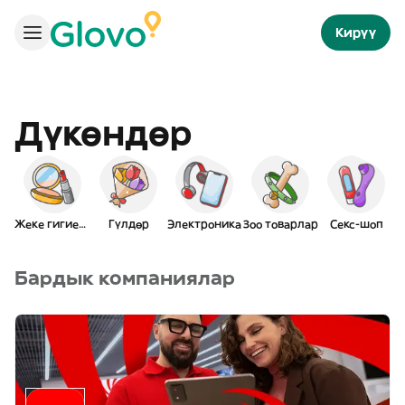
Кирүү
Дүкөндөр
Жеке гигиена
Гүлдөр
Электроника
Зоо товарлар
Секс-шоп
Бардык компаниялар