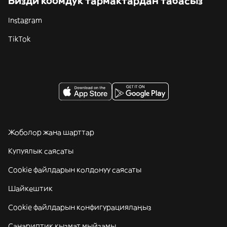
Бизди коомдук тармактардан табасыз
Instagram
TikTok
Жоболор жана шарттар
Купуялык саясаты
Cookie файлдарын колдонуу саясаты
Шайкештик
Cookie файлдарын конфигурациялаңыз
Санариптик кызмат мыйзамы