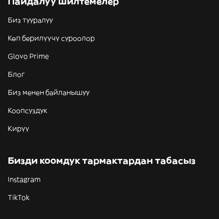
Пайдалуу шилтемелер
Биз тууралуу
Көп берилүүчү суроолор
Glovo Prime
Блог
Биз менен байланышуу
Коопсуздук
Кирүү
Бизди коомдук тармактардан табасыз
Instagram
TikTok