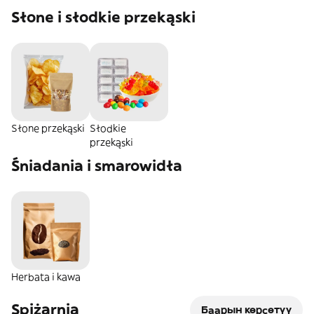
Słone i słodkie przekąski
Słone przekąski
Słodkie
przekąski
Śniadania i smarowidła
Herbata i kawa
Spiżarnia
Баарын көрсөтүү