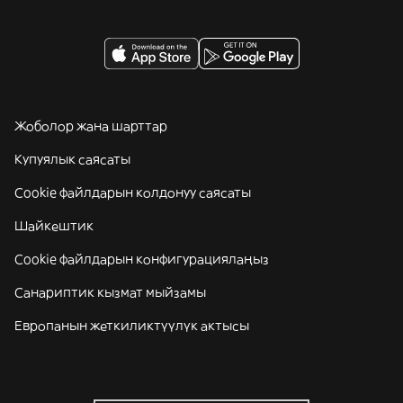
Жоболор жана шарттар
Купуялык саясаты
Cookie файлдарын колдонуу саясаты
Шайкештик
Cookie файлдарын конфигурациялаңыз
Санариптик кызмат мыйзамы
Европанын жеткиликтүүлүк актысы