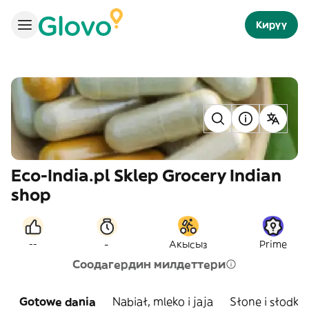
Кирүү
Eco-India.pl Sklep Grocery Indian
shop
-
--
Акысыз
Prime
Соодагердин милдеттери
Gotowe dania
Nabiał, mleko i jaja
Słone i słodkie