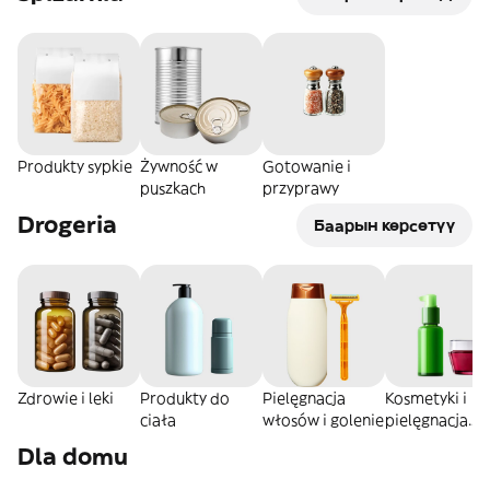
Produkty sypkie
Żywność w
Gotowanie i
puszkach
przyprawy
Drogeria
Баарын көрсөтүү
Zdrowie i leki
Produkty do
Pielęgnacja
Kosmetyki i
ciała
włosów i golenie
pielęgnacja
skóry
Dla domu