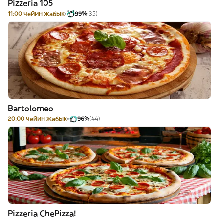
Pizzeria 105
11:00 чейин жабык
99%
(35)
Bartolomeo
20:00 чейин жабык
96%
(44)
Pizzeria ChePizza!