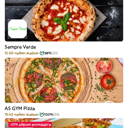
Sempre Verde
12:00 чейин жабык
98%
(20)
AS GYM Pizza
15:45 чейин жабык
100%
(59)
-25% айрым өнүмдөргө