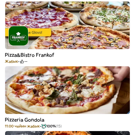
Pizza&Bistro Frankof
Жабык
--
Pizzeria Gondola
11:00 чейин жабык
100%
(15)