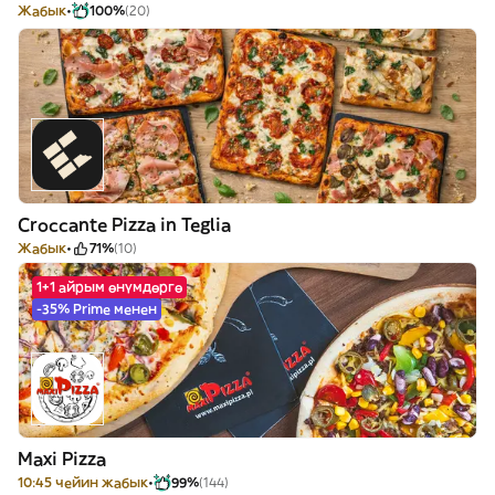
Жабык
100%
(20)
Croccante Pizza in Teglia
Жабык
71%
(10)
1+1 айрым өнүмдөргө
-35% Prime менен
Maxi Pizza
10:45 чейин жабык
99%
(144)