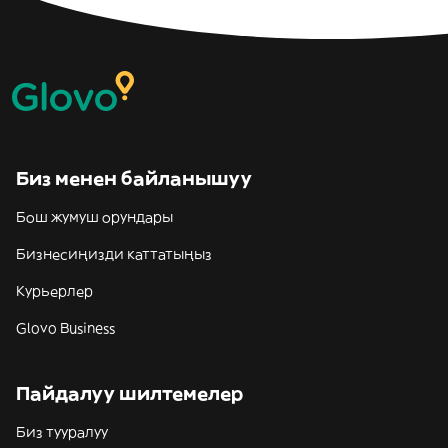
Биз менен байланышуу
Бош жумуш орундары
Бизнесиңизди каттатыңыз
Курьерлер
Glovo Business
Пайдалуу шилтемелер
Биз тууралуу