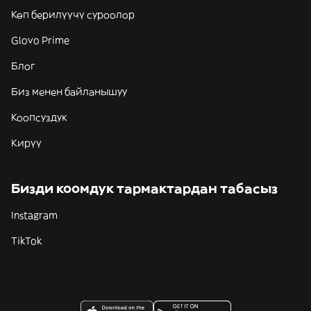
Көп берилүүчү суроолор
Glovo Prime
Блог
Биз менен байланышуу
Коопсуздук
Кирүү
Бизди коомдук тармактардан табасыз
Instagram
TikTok