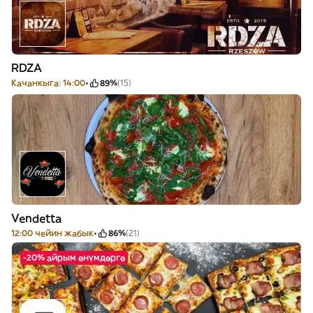
RDZA
Качанкыга: 14:00
89%
(15)
Vendetta
12:00 чейин жабык
86%
(21)
-20% айрым өнүмдөргө