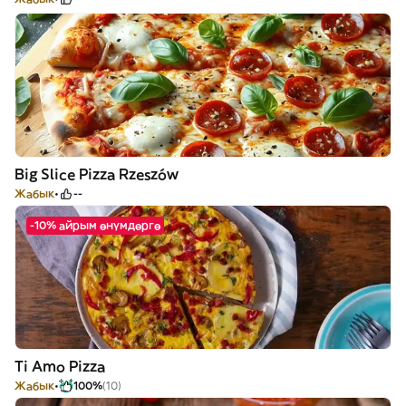
Big Slice Pizza Rzeszów
Жабык
--
-10% айрым өнүмдөргө
Ti Amo Pizza
Жабык
100%
(10)