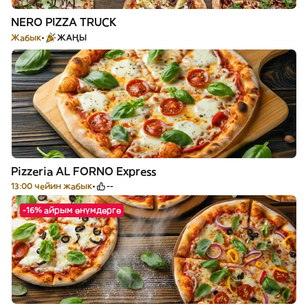
NERO PIZZA TRUCK
Жабык
ЖАҢЫ
Pizzeria AL FORNO Express
13:00 чейин жабык
--
-16% айрым өнүмдөргө