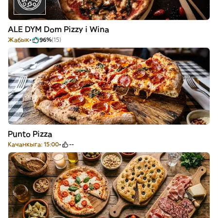
ALE DYM Dom Pizzy i Wina
Жабык
96%
(15)
Punto Pizza
Качанкыга: 15:00
--