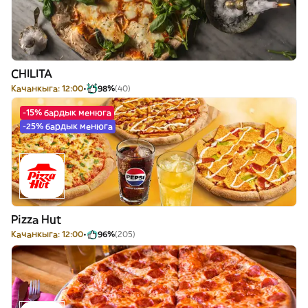
CHILITA
Качанкыга: 12:00
98%
(40)
-15% бардык менюга
-25% бардык менюга
Pizza Hut
Качанкыга: 12:00
96%
(205)