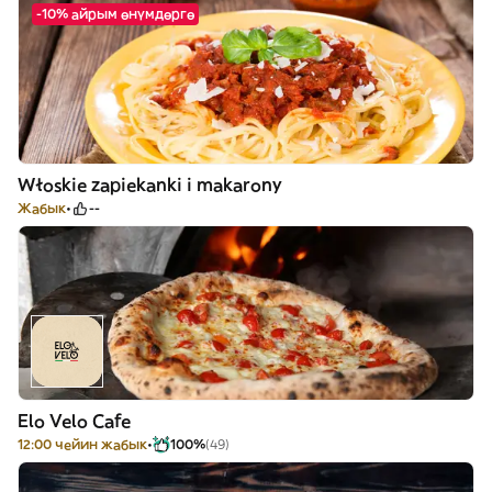
-10% айрым өнүмдөргө
Włoskie zapiekanki i makarony
Жабык
--
Elo Velo Cafe
12:00 чейин жабык
100%
(49)