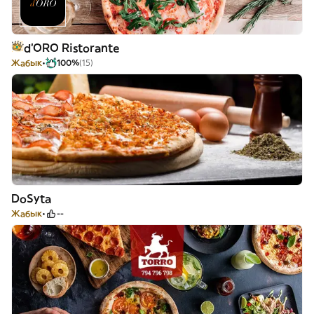
d’ORO Ristorante
Жабык
100%
(15)
DoSyta
Жабык
--