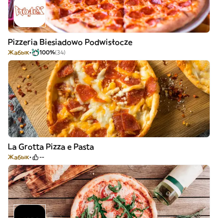
Pizzeria Biesiadowo Podwisłocze
Жабык
100%
(34)
La Grotta Pizza e Pasta
Жабык
--