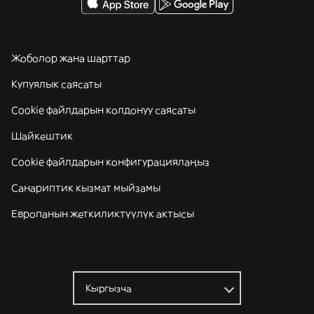
Жоболор жана шарттар
Купуялык саясаты
Cookie файлдарын колдонуу саясаты
Шайкештик
Cookie файлдарын конфигурациялаңыз
Санариптик кызмат мыйзамы
Европанын жеткиликтүүлүк актысы