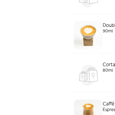
Doub
90ml
Cort
80ml
Caffè
Espre