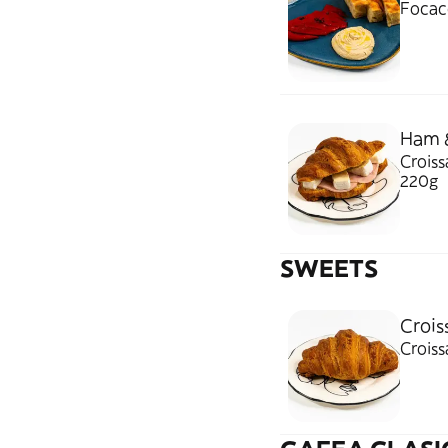
Focacc
Ham &
Croiss
220g
SWEETS
Crois
Croiss