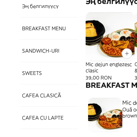
Эң белгилүү
Эң белгилүүсү
BREAKFAST MENU
SANDWICH-URI
Mic dejun englezesc
clasic
SWEETS
39,00 RON
BREAKFAST 
CAFEA CLASICĂ
Mic d
Ouă oc
browns
CAFEA CU LAPTE