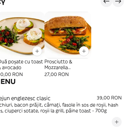
сү
Ouă poșate cu toast
Prosciutto &
& avocado
Mozzarella
(ciabatta/focaccia)
30,00 RON
27,00 RON
MENU
ejun englezesc clasic
39,00 RON
hiuri, bacon prăjit, cârnați, fasole în sos de roșii, hash
, ciuperci sotate, roșii la grill, pâine toast - 700g