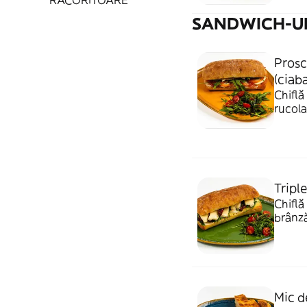
RĂCORITOARE
SANDWICH-U
Prosc
(ciab
Chiflă
rucola
Tripl
Chiflă
brânză
- 380
Mic d