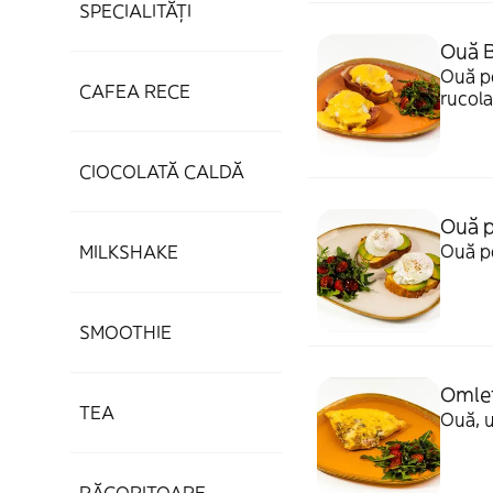
SPECIALITĂȚI
Ouă B
Ouă po
CAFEA RECE
rucola
CIOCOLATĂ CALDĂ
Ouă p
Ouă po
MILKSHAKE
SMOOTHIE
Omlet
TEA
Ouă, u