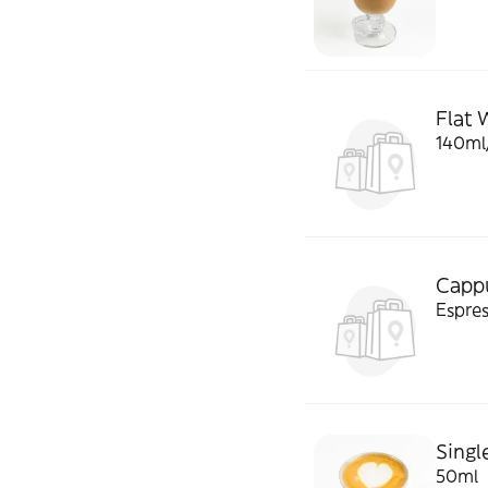
Flat 
140ml
Cappu
Espre
Singl
50ml