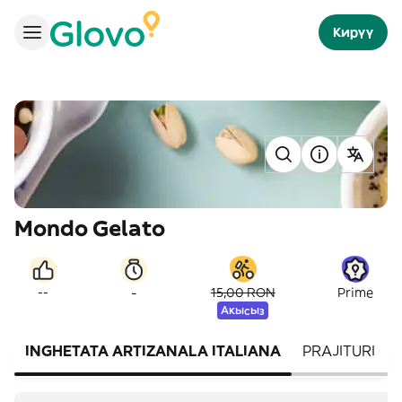
Кирүү
Mondo Gelato
-
--
15,00 RON
Prime
Акысыз
INGHETATA ARTIZANALA ITALIANA
PRAJITURI