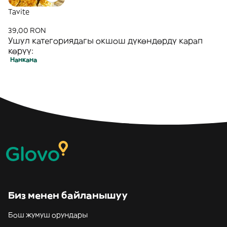
Tavite
39,00 RON
Ушул категориядагы окшош дүкөндөрдү карап
көрүү:
Нанкана
Биз менен байланышуу
Бош жумуш орундары