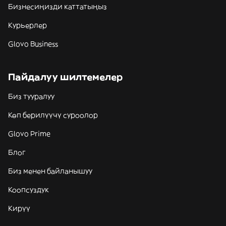
Бизнесиңизди каттатыңыз
Курьерлер
Glovo Business
Пайдалуу шилтемелер
Биз тууралуу
Көп берилүүчү суроолор
Glovo Prime
Блог
Биз менен байланышуу
Коопсуздук
Кирүү