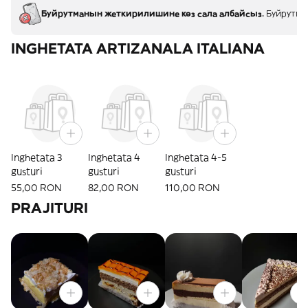
Буйрутманын жеткирилишине көз сала албайсыз.
Буйрутман
INGHETATA ARTIZANALA ITALIANA
Inghetata 3
Inghetata 4
Inghetata 4-5
gusturi
gusturi
gusturi
55,00 RON
82,00 RON
110,00 RON
PRAJITURI