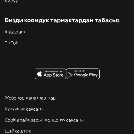
Кирүү
Бизди коомдук тармактардан табасыз
Instagram
TikTok
Жоболор жана шарттар
Купуялык саясаты
Cookie файлдарын колдонуу саясаты
Шайкештик