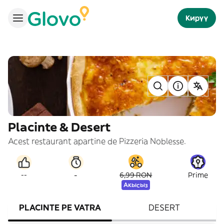
Кирүү
Placinte & Desert
Acest restaurant apartine de Pizzeria Noblesse.
-
--
6,99 RON
Prime
Акысыз
PLACINTE PE VATRA
DESERT