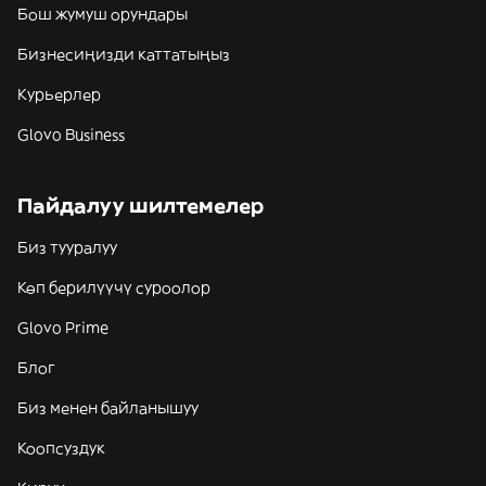
Бош жумуш орундары
Бизнесиңизди каттатыңыз
Курьерлер
Glovo Business
Пайдалуу шилтемелер
Биз тууралуу
Көп берилүүчү суроолор
Glovo Prime
Блог
Биз менен байланышуу
Коопсуздук