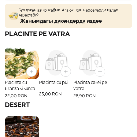
Бул дүкөн азыр жабык. Ага окшош нерселерди издеп
көрөсүзбү?
Жанымдагы дүкөндөрдү издөө
PLACINTE PE VATRA
Placinta cu
Placinta cu pui
Placinta casei pe
branza si sunca
vatra
25,00 RON
22,00 RON
28,90 RON
DESERT